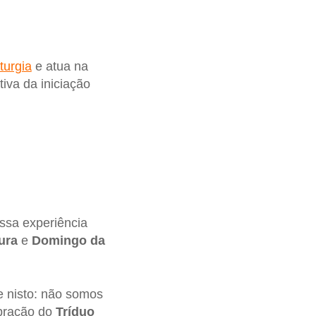
turgia
e atua na
iva da iniciação
ssa experiência
ura
e
Domingo
da
e nisto: não somos
ebração do
Tríduo