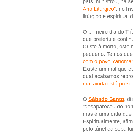
país, ministrou, na s
Ano Litúrgico”
, no
In
litúrgico e espiritua
O primeiro dia do Tr
que preferiu e conti
Cristo à morte, est
pequeno. Temos que 
com o povo Yanoma
Existe um mal que es
qual acabamos repro
mal ainda está pres
O
Sábado
Santo
, d
“desapareceu do horiz
mas é uma data que 
Espiritualmente, afi
pelo túnel da sepult