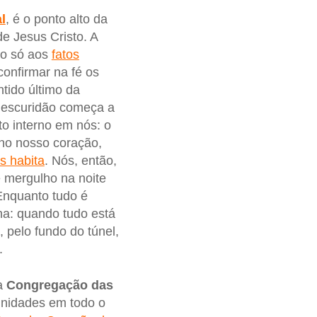
l
, é o ponto alto da
de Jesus Cristo. A
não só aos
fatos
onfirmar na fé os
tido último da
a escuridão começa a
to interno em nós: o
 no nosso coração,
s habita
. Nós, então,
 mergulho na noite
Enquanto tudo é
na: quando tudo está
 pelo fundo do túnel,
.
da
Congregação das
unidades em todo o