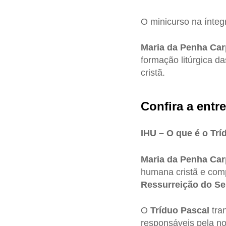
O minicurso na ínteg
Maria da Penha Ca
formação litúrgica d
cristã.
Confira a entre
IHU – O que é o Trí
Maria da Penha Ca
humana cristã e com
Ressurreição do S
O
Tríduo
Pascal
tra
responsáveis pela n