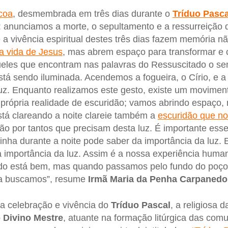
coa
, desmembrada em três dias durante o
Tríduo
Pasca
ã: anunciamos a morte, o sepultamento e a ressurreição 
e a vivência espiritual destes três dias fazem memória 
da vida de Jesus
, mas abrem espaço para transformar e c
queles que encontram nas palavras do Ressuscitado o sen
 está sendo iluminada. Acendemos a fogueira, o Círio, e 
luz. Enquanto realizamos este gesto, existe um movimen
própria realidade de escuridão; vamos abrindo espaço,
stá clareando a noite clareie também a
escuridão que no
 por tantos que precisam desta luz. É importante esse
ha durante a noite pode saber da importância da luz. 
 importância da luz. Assim é a nossa experiência huma
udo está bem, mas quando passamos pelo fundo do poço,
 a buscamos”, resume
Irmã Maria da Penha Carpanedo
a celebração e vivência do
Tríduo
Pascal
, a religiosa 
 Divino Mestre
, atuante na formação litúrgica das com