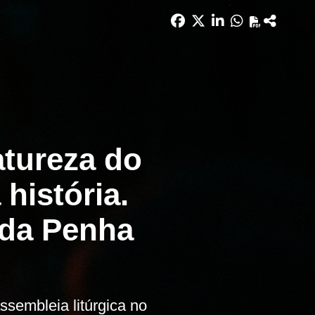
atureza do
história.
 da Penha
sembleia litúrgica no