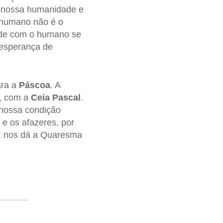
a nossa humanidade e
 humano não é o
cide com o humano se
 esperança de
ara a
Páscoa
. A
e, com a
Ceia Pascal
.
 nossa condição
 e os afazeres, por
, nos dá a Quaresma