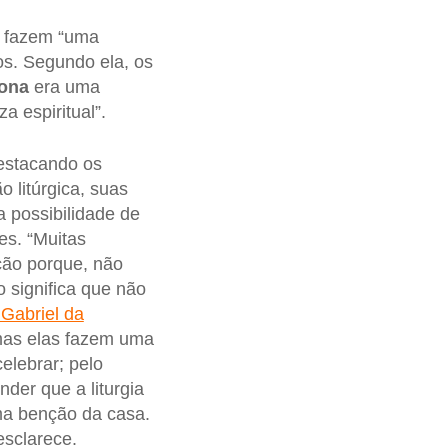
s fazem “uma
os. Segundo ela, os
ona
era uma
a espiritual”.
destacando os
 litúrgica, suas
 possibilidade de
s. “Muitas
ção porque, não
 significa que não
Gabriel da
mas elas fazem uma
elebrar; pelo
der que a liturgia
uma benção da casa.
esclarece.