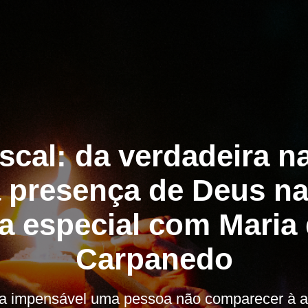
scal: da verdadeira n
presença de Deus na 
ta especial com Maria
Carpanedo
 era impensável uma pessoa não comparecer à as