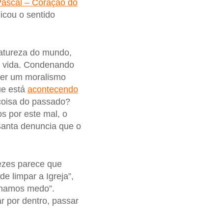
Pascal – Coração do
licou o sentido
natureza do mundo,
 à vida. Condenando
zer um moralismo
ue está
acontecendo
coisa do passado?
s por este mal, o
Santa denuncia que o
vezes parece que
de limpar a Igreja”,
enhamos medo”.
r por dentro, passar