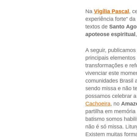
Na
Vigília
Pascal
, c
experiência forte” d
textos de
Santo
Ago
apoteose
espiritual
A seguir, publicamos
principais elementos 
transformações e ref
vivenciar este mome
comunidades Brasil 
sendo missa e não te
possamos celebrar a
Cachoeira
, no
Amaz
partilha em memória
batismo somos habili
não é só missa. Litu
Existem muitas forma