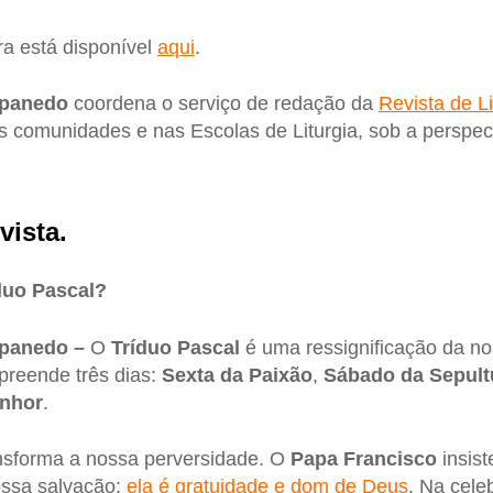
ra está disponível
aqui
.
rpanedo
coordena o serviço de redação da
Revista de Li
as comunidades e nas Escolas de Liturgia, sob a perspect
vista.
duo Pascal?
rpanedo –
O
Tríduo Pascal
é uma ressignificação da no
preende três dias:
Sexta da Paixão
,
Sábado
da
Sepult
enhor
.
nsforma a nossa perversidade. O
Papa
Francisco
insist
ossa salvação;
ela é gratuidade e dom de Deus
. Na cel