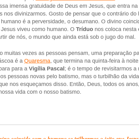
essa imensa gratuidade de Deus em Jesus, que entra n
 nos divinizarmos. Gosto de pensar que o contrário do
do humano é a perversidade, o desumano. O divino coin
ue Jesus viveu como humano. O
Tríduo
nos coloca nesta
rtir de nós, o mundo que ainda está sob o jugo do mal.
o muitas vezes as pessoas pensam, uma preparação p
áscoa é a
Quaresma
, que termina na quinta-feira à noit
para para a
Vigília
Pascal
; é o tempo de revisitarmos a
os pessoas novas pelo batismo, mas o turbilhão da vida
que nos esqueçamos disso. Então, Deus, todos os anos
nossa vida com o nosso batismo.
vino coincide com o humano se trilharmos o jeito que Jesus