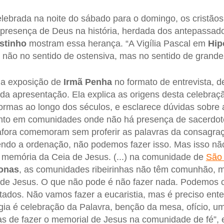
elebrada na noite do sábado para o domingo, os cristão
a presença de Deus na história, herdada dos antepassad
stinho
mostram essa herança. “A Vigília Pascal em
Hip
, não no sentido de ostensiva, mas no sentido de grandez
 a exposição de
Irmã Penha
no formato de entrevista, 
da apresentação. Ela explica as origens desta celebração
ormas ao longo dos séculos, e esclarece dúvidas sobre a
nto em comunidades onde não há presença de sacerdote
afora comemoram sem proferir as palavras da consagra
ndo a ordenação, não podemos fazer isso. Mas isso não
 memória da Ceia de Jesus. (...) na comunidade de
São 
onas
, as comunidades ribeirinhas não têm comunhão, 
 de Jesus. O que não pode é não fazer nada. Podemos c
tados. Não vamos fazer a eucaristia, mas é preciso enten
rgia é celebração da Palavra, benção da mesa, ofício, 
s de fazer o memorial de Jesus na comunidade de fé”, 