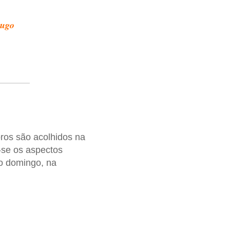
jugo
bros são acolhidos na
-se os aspectos
 o domingo, na