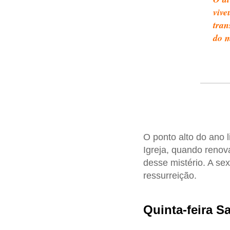
vive
tran
do 
O ponto alto do ano 
Igreja, quando reno
desse mistério. A se
ressurreição.
Quinta-feira S