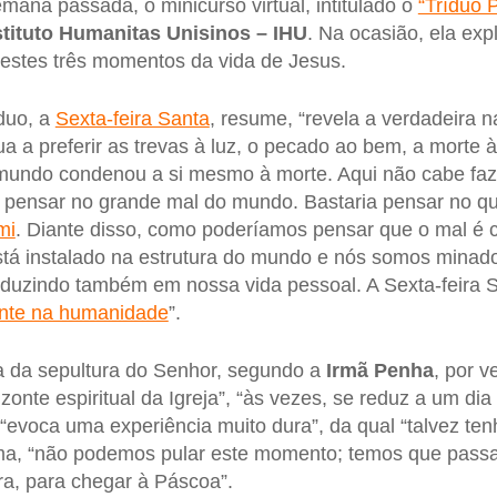
emana passada, o minicurso virtual, intitulado o
“Tríduo 
stituto Humanitas Unisinos – IHU
. Na ocasião, ela exp
l destes três momentos da vida de Jesus.
íduo, a
Sexta-feira Santa
, resume, “revela a verdadeira 
nua a preferir as trevas à luz, o pecado ao bem, a morte
e mundo condenou a si mesmo à morte. Aqui não cabe fa
pensar no grande mal do mundo. Bastaria pensar no q
mi
. Diante disso, como poderíamos pensar que o mal é 
tá instalado na estrutura do mundo e nós somos minado
duzindo também em nossa vida pessoal. A Sexta-feira 
ente na humanidade
”.
ia da sepultura do Senhor, segundo a
Irmã
Penha
, por 
onte espiritual da Igreja”, “às vezes, se reduz a um dia 
“evoca uma experiência muito dura”, da qual “talvez t
rma, “não podemos pular este momento; temos que passa
ura, para chegar à Páscoa”.