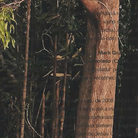
De fato, o texto de
Barron
se assemelha mais à redação u
religião em um estudo de 2011: “O pão e o vinho são ape
sangue de Jesus Cristo”. Redigido dessa forma, apenas
símbolo” – quase a metade em comparação com o estudo
Essa discrepância chamou a atenção de
Mark Gray
, pes
Centro de Pesquisa Aplicada ao Apostolado
(
CARA
, na
chamou a pergunta do
Pew
de “mal formulada” por não ca
complexidades” do
ensino da Igreja
– reconhecidamente d
breve pergunta de pesquisa.
Gray
também observou que um estudo de 2008 encontrou 
aos de 2011, com 74% dos católicos (e até a maioria de o
a crença na Presença Real quando questionados em uma p
“Você acredita que, quando as pessoas tomam a
Sagrad
vinho se tornam o corpo e o sangue de Jesus Cristo, ou v