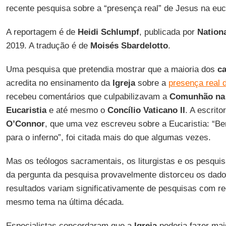
recente pesquisa sobre a “presença real” de Jesus na euca
A reportagem é de
Heidi Schlumpf
, publicada por
Nation
2019. A tradução é de
Moisés Sbardelotto
.
Uma pesquisa que pretendia mostrar que a maioria dos
c
acredita no ensinamento da
Igreja
sobre a
presença real 
recebeu comentários que culpabilizavam a
Comunhão na
Eucaristia
e até mesmo o
Concílio Vaticano II
. A escrito
O’Connor
, que uma vez escreveu sobre a Eucaristia: “B
para o inferno”, foi citada mais do que algumas vezes.
Mas os teólogos sacramentais, os liturgistas e os pesqu
da pergunta da pesquisa provavelmente distorceu os dad
resultados variam significativamente de pesquisas com re
mesmo tema na última década.
Especialistas concordaram que a
Igreja
poderia fazer mai