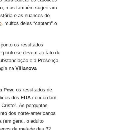
xo, mas também sugeriram
stória e as nuances do
o
, muitos deles “captam” o
e ponto os resultados
e ponto se devem ao fato do
ubstanciação e a Presença
ogia na
Villanova
as Pew
, os resultados de
licos dos
EUA
concordam
 Cristo”. As perguntas
nto dos norte-americanos
 (em geral, o adulto
menos da metade das 32