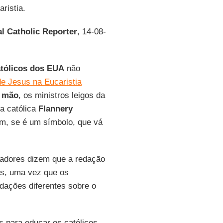
ristia.
al Catholic Reporter
, 14-08-
atólicos dos EUA
não
de Jesus na Eucaristia
 mão
, os ministros leigos da
ra católica
Flannery
em, se é um símbolo, que vá
isadores dizem que a redação
os, uma vez que os
dações diferentes sobre o
s para educar os católicos