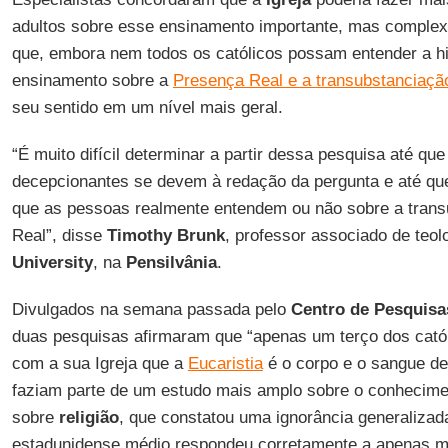
adultos sobre esse ensinamento importante, mas comple
que, embora nem todos os católicos possam entender a hi
ensinamento sobre a
Presença Real e a transubstanciaçã
seu sentido em um nível mais geral.
“É muito difícil determinar a partir dessa pesquisa até qu
decepcionantes se devem à redação da pergunta e até qu
que as pessoas realmente entendem ou não sobre a trans
Real”, disse
Timothy Brunk
, professor associado de teol
University
, na
Pensilvânia
.
Divulgados na semana passada pelo
Centro de Pesquis
duas pesquisas afirmaram que “apenas um terço dos cató
com a sua Igreja que a
Eucaristia
é o corpo e o sangue de
faziam parte de um estudo mais amplo sobre o conhecime
sobre
religião
, que constatou uma ignorância generalizada
estadunidense médio respondeu corretamente a apenas 