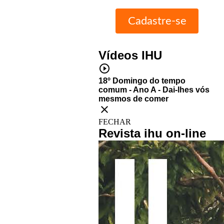
Vídeos IHU
play_circle_outline
18º Domingo do tempo
comum - Ano A - Dai-lhes vós
mesmos de comer
close
FECHAR
Revista ihu on-line