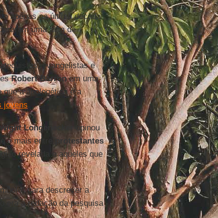
tivo apenas na última década
deraram uma falta de
.
atequistas, evangelistas e
les
Robert Barron
em uma
 que a apologética é a
os jovens
.
Dwight Longenecker
opinou
ão é mais entre
protestantes
igião revelada e aqueles que
mbolo” para descrever a
ão era a redação da pesquisa