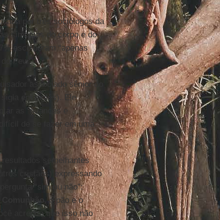
sada por três sociólogos da
nas símbolos do corpo e do
 37% escolheram “apenas
 do Pew.
quisador associado sênior do
 sigla em inglês). Ele
ptar as “nuances e
ifícil de se fazer em uma
resultados semelhantes
utros cristãos) expressando
ergunta “sim ou não”:
a Comunhão
, o pão e o
ocê acredita que isso não