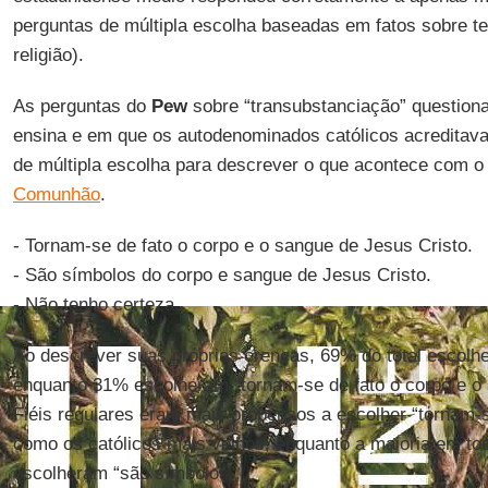
perguntas de múltipla escolha baseadas em fatos sobre t
religião).
As perguntas do
Pew
sobre “transubstanciação” questiona
ensina e em que os autodenominados católicos acreditav
de múltipla escolha para descrever o que acontece com o
Comunhão
.
- Tornam-se de fato o corpo e o sangue de Jesus Cristo.
- São símbolos do corpo e sangue de Jesus Cristo.
- Não tenho certeza.
Ao descrever suas próprias crenças, 69% do total escol
enquanto 31% escolheram “tornam-se de fato o corpo e o 
Fiéis regulares eram mais propensos a escolher “tornam-s
como os católicos mais velhos, enquanto a maioria em tod
escolheram “são símbolos”.