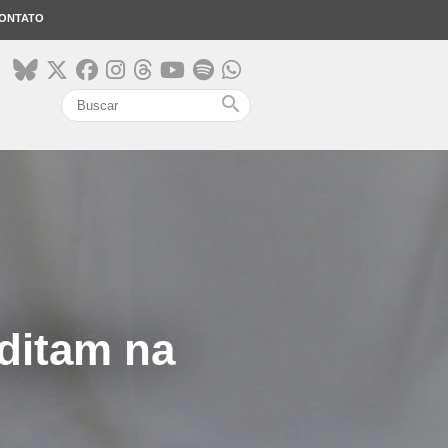
ONTATO
search
editam na