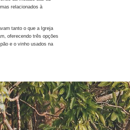
emas relacionados à
vam tanto o que a Igreja
am, oferecendo três opções
 pão e o vinho usados na
heram “são
símbolos
”,
sangue de Jesus Cristo”.
e de fato” (63%), assim
as as faixas etárias