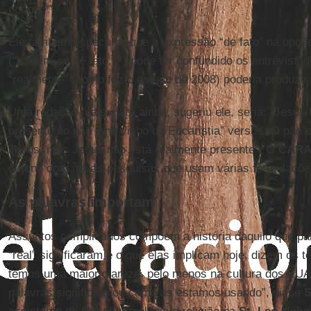
ocorre?”.
Ele também especulou que a expressão “de fato” na opçã
(“tornam-se de fato...”) pode ter confundido os entrevista
“realmente” (como fez o estudo de 2008) poderia produzir 
Uma redação mais clara ainda, sugeriu ele, seria: “Jesus 
presente no pão e no vinho da Eucaristia” versus “O pão 
Jesus, mas Jesus não está realmente presente”. O
CAR
outono com novas pesquisas que usam várias formulações
As palavras importam
Assuntos complicados compõem a história daquilo que pa
“real” significaram e o que elas implicam hoje, dizem os 
temos uma maior clareza, pelo menos na cultura dos EUA
palavras significam ou como as estamos usando”, disse
S