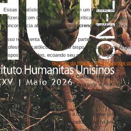
Essas estatísticas – que indicariam um declínio significa
– fizeram com que comentaristas criticassem o que consi
concordância alarmante com uma
crença católica
crucial
“Isso representa um fracasso por parte dos educadores, c
professores católicos”, disse o bispo auxiliar de Los Ange
resposta em vídeo, ecoando seu persistente argumento de
chave para reverter o
declínio da filiação religiosa entre 
Escrevendo no site conservador
Catholic Herald
, o
Pe. 
que os resultados provavam que “a grande divisão hoje n
e
católicos
, mas entre aqueles que acreditam em uma rel
acreditam que tudo nela é símbolo”.
Da mesma forma, Barron usou a frase “apenas um bom sí
escolha da maioria dos entrevistados. Que, no entanto, n
do
Pew
, que dizia simplesmente “símbolos”.