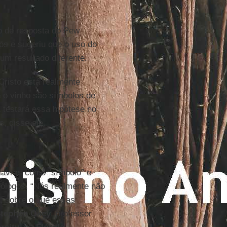
o de resposta do Pew
dos e sugeriu que o uso do
um resultado diferente.
Cristo está realmente
e o vinho são símbolos de
A
testará essa hipótese no
, disse ele.
lavras como “símbolo” e
teólogos. “Nós realmente não
, sobre o que essas
tephen Okey
, professor