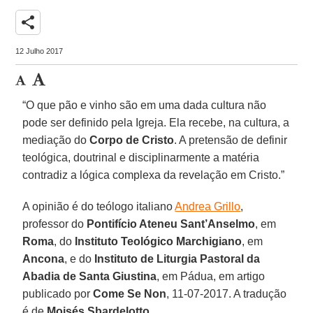
share
12 Julho 2017
“O que pão e vinho são em uma dada cultura não
pode ser definido pela Igreja. Ela recebe, na cultura, a
mediação do
Corpo de Cristo
. A pretensão de definir
teológica, doutrinal e disciplinarmente a matéria
contradiz a lógica complexa da revelação em Cristo.”
A opinião é do teólogo italiano
Andrea Grillo
,
professor do
Pontifício Ateneu Sant’Anselmo
, em
Roma
, do
Instituto Teológico Marchigiano
, em
Ancona
, e do
Instituto de Liturgia Pastoral da
Abadia de Santa Giustina
, em Pádua, em artigo
publicado por
Come Se Non
, 11-07-2017. A tradução
é de
Moisés Sbardelotto
.