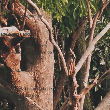
mente uma perspectiva
ade avassaladora".
 de toda guerra é o medo",
mas "o medo que elas têm de
 pacificistas mais
lativamente nova na década de
contro organizado por
embro de 1968.