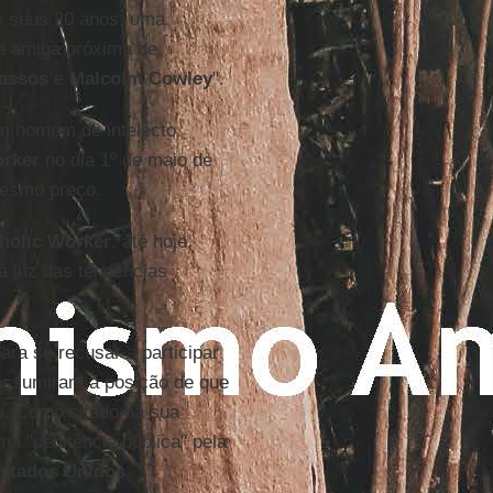
s seus 20 anos, uma
ma amiga próxima de
assos
e
Malcolm Cowley
".
um homem de intelecto
orker
no dia 1º de maio de
mesmo preço.
holic Worker
, até hoje,
à luz das tendências
ara se recusar a participar
 assumiram a posição de que
ca. Como citado na sua
ma "penitência pública" pela
stados Unidos
.