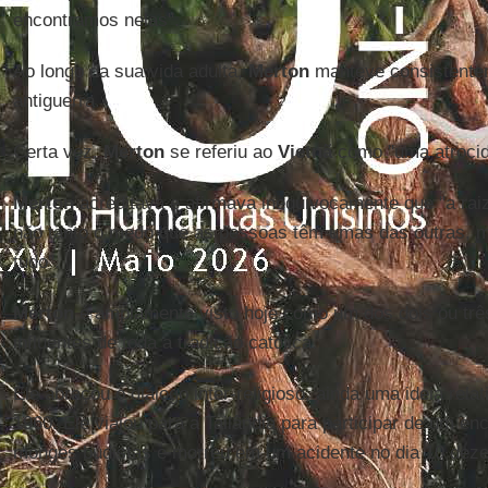
encontramos nelas".
Ao longo da sua vida adulta,
Merton
manteve consistente
antiguerra.
Certa vez,
Merton
se referiu ao
Vietnã
como "uma atrocid
Merton
acreditava e afirmava inequivocamente que "a raiz
não tanto o medo que as pessoas têm umas das outras, 
tudo".
Merton
é amplamente visto hoje como um dos dois ou três
influentes de toda a tradição católica.
Ele abraçou o diálogo inter-religioso, ainda uma ideia re
1960. Ele viajou para a Tailândia para participar de um en
monges budistas e morreu em um acidente no dia 10 dez