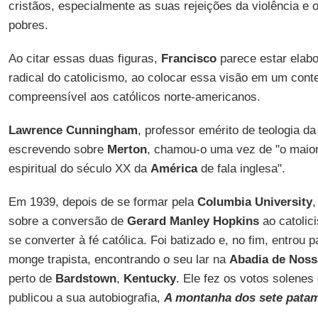
cristãos, especialmente as suas rejeições da violência 
pobres.
Ao citar essas duas figuras,
Francisco
parece estar elabo
radical do catolicismo, ao colocar essa visão em um cont
compreensível aos católicos norte-americanos.
Lawrence Cunningham
, professor emérito de teologia d
escrevendo sobre
Merton
, chamou-o uma vez de "o maior 
espiritual do século XX da
América
de fala inglesa".
Em 1939, depois de se formar pela
Columbia University
,
sobre a conversão de
Gerard Manley Hopkins
ao catolic
se converter à fé católica. Foi batizado e, no fim, entrou
monge trapista, encontrando o seu lar na
Abadia de Noss
perto de
Bardstown
,
Kentucky
. Ele fez os votos solene
publicou a sua autobiografia,
A montanha dos sete pata