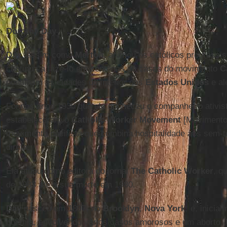
Dorothy Day
Day
, assim como
Merton
, animou os católicos progressi
continua a fazê-lo em centenas de casas do movimento
C
pontilham as cidades do interior dos
Estados Unidos
e al
Foi nos anos 1930 que ela conheceu o companheiro ativi
estabeleceram o
Catholic Worker Movement
[Movimento 
movimento pacifista que combina hospitalidade aos sem-te
direta.
Ela atuou como editora do jornal
The Catholic Worker
, q
de 1933 até a sua morte em 1980.
Day
nasceu em 1897, no
Brooklyn
,
Nova York
, e, inicia
boêmia, envolvendo vários casos amorosos e um aborto.