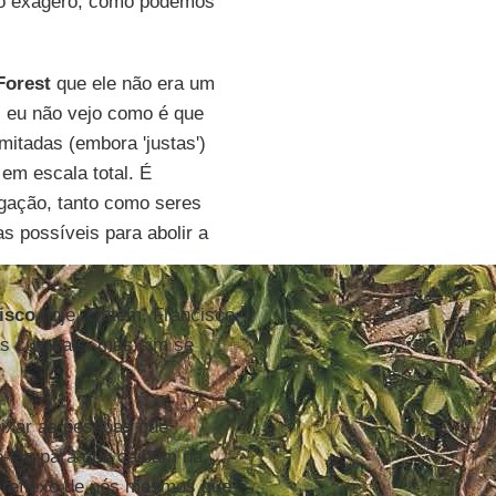
do exagero, como podemos
Forest
que ele não era um
a, eu não vejo como é que
mitadas (embora 'justas')
em escala total. É
gação, tanto como seres
s possíveis para abolir a
isco
hoje. Ontem, Francisco
s culturais, mas sim se
ixar as pessoas que
-las para que caibam na
 reflexo de nós mesmos que