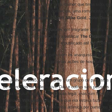
Coles
, descreveu-a como "uma mulher que tinha sido, no
jornalista e ensaísta bem conhecida, uma romancista, u
escritores como
Eugene O'Neill
,
Mike Gold
,
John Dos P
Em 1932, ela conheceu
Maurin
, um imigrante francês e 
profundo. Os dois começaram a publicar
The Catholic W
1933, ao preço de um centavo e publicado até hoje pelo 
Day
tinha uma afinidade para com os anarquistas, e o
Cat
muitas vezes vê as suas próprias ações de hospitalidade 
anarquistas de Day.
Em junho de 1955,
Day
uniu-se a um grupo de pacifistas p
de exercícios de defesa civil. Day e outras seis pessoas
a sua recusa não era uma disputa legal, mas sim filosófi
página da
Wikipédia
, Day disse que ela estava fazendo u
primeira utilização de uma bomba atômica por parte dos
E