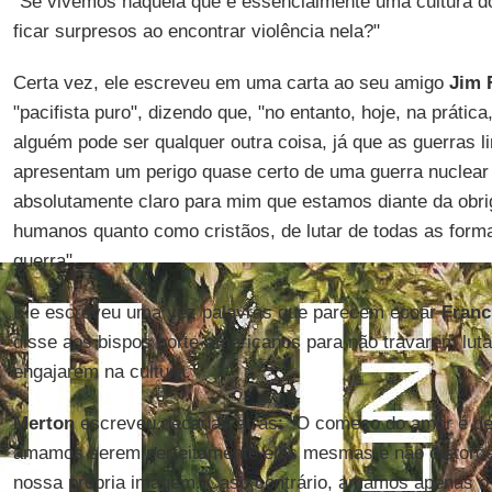
"Se vivemos naquela que é essencialmente uma cultura 
ficar surpresos ao encontrar violência nela?"
Certa vez, ele escreveu em uma carta ao seu amigo
Jim 
"pacifista puro", dizendo que, "no entanto, hoje, na prátic
alguém pode ser qualquer outra coisa, já que as guerras li
apresentam um perigo quase certo de uma guerra nuclear 
absolutamente claro para mim que estamos diante da obri
humanos quanto como cristãos, de lutar de todas as forma
guerra".
Ele escreveu uma vez palavras que parecem ecoar
Franc
disse aos bispos norte-americanos para não travarem luta
engajarem na cultura.
Merton
escreveu décadas atrás: "O começo do amor é de
amamos serem perfeitamente elas mesmas e não distorcê
nossa própria imagem. Caso contrário, amamos apenas o