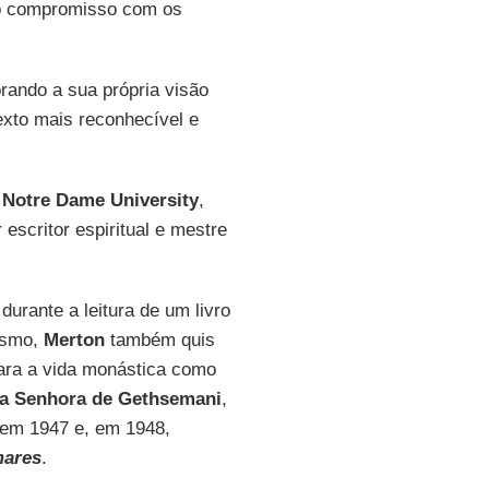
e o compromisso com os
rando a sua própria visão
exto mais reconhecível e
a
Notre Dame University
,
escritor espiritual e mestre
 durante a leitura de um livro
ismo,
Merton
também quis
 para a vida monástica como
a Senhora de Gethsemani
,
s em 1947 e, em 1948,
mares
.