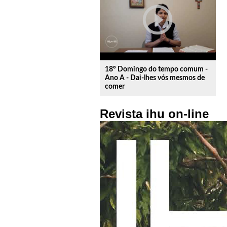
play_circle_outline
18º Domingo do tempo comum -
Ano A - Dai-lhes vós mesmos de
comer
Revista ihu on-line