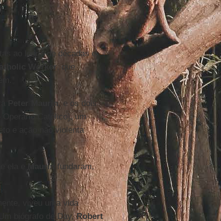
stas ao longo de décadas e
atholic Worker
, que
ém.
sta
Peter Maurin
, e os dois
Operário Católico], um
to e ação não violenta
ue ela e
Maurin
fundaram,
lmente, viveu uma vida
 Um biógrafo de Day,
Robert