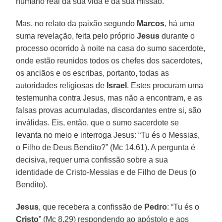
humano real da sua vida e da sua missão.
Mas, no relato da paixão segundo
Marcos
, há uma
suma revelação, feita pelo próprio
Jesus
durante o
processo ocorrido à noite na casa do sumo sacerdote,
onde estão reunidos todos os chefes dos sacerdotes,
os anciãos e os escribas, portanto, todas as
autoridades religiosas de
Israel
. Estes procuram uma
testemunha contra Jesus, mas não a encontram, e as
falsas provas acumuladas, discordantes entre si, são
inválidas. Eis, então, que o sumo sacerdote se
levanta no meio e interroga Jesus: “Tu és o Messias,
o Filho de Deus Bendito?” (Mc 14,61). A pergunta é
decisiva, requer uma confissão sobre a sua
identidade de Cristo-Messias e de Filho de Deus (o
Bendito).
Jesus
, que recebera a confissão de
Pedro
: “Tu és o
Cristo
” (Mc 8,29) respondendo ao apóstolo e aos