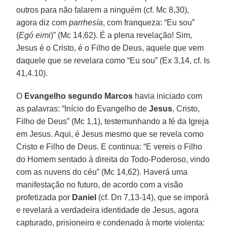
outros para não falarem a ninguém (cf. Mc 8,30),
agora diz com
parrhesía
, com franqueza: “Eu sou”
(
Egó eimi
)” (Mc 14,62). É a plena revelação! Sim,
Jesus é o Cristo, é o Filho de Deus, aquele que vem
daquele que se revelara como “Eu sou” (Ex 3,14, cf. Is
41,4.10).
O
Evangelho segundo Marcos
havia iniciado com
as palavras: “Início do Evangelho de
Jesus
, Cristo,
Filho de Deus” (Mc 1,1), testemunhando a fé da Igreja
em Jesus. Aqui, é Jesus mesmo que se revela como
Cristo e Filho de Deus. E continua: “E vereis o Filho
do Homem sentado à direita do Todo-Poderoso, vindo
com as nuvens do céu” (Mc 14,62). Haverá uma
manifestação no futuro, de acordo com a visão
profetizada por
Daniel
(cf. Dn 7,13-14), que se imporá
e revelará a verdadeira identidade de Jesus, agora
capturado, prisioneiro e condenado à morte violenta: