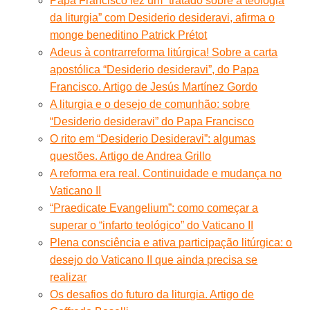
Papa Francisco fez um “tratado sobre a teologia
da liturgia” com Desiderio desideravi, afirma o
monge beneditino Patrick Prétot
Adeus à contrarreforma litúrgica! Sobre a carta
apostólica “Desiderio desideravi”, do Papa
Francisco. Artigo de Jesús Martínez Gordo
A liturgia e o desejo de comunhão: sobre
“Desiderio desideravi” do Papa Francisco
O rito em “Desiderio Desideravi”: algumas
questões. Artigo de Andrea Grillo
A reforma era real. Continuidade e mudança no
Vaticano II
“Praedicate Evangelium”: como começar a
superar o “infarto teológico” do Vaticano II
Plena consciência e ativa participação litúrgica: o
desejo do Vaticano II que ainda precisa se
realizar
Os desafios do futuro da liturgia. Artigo de