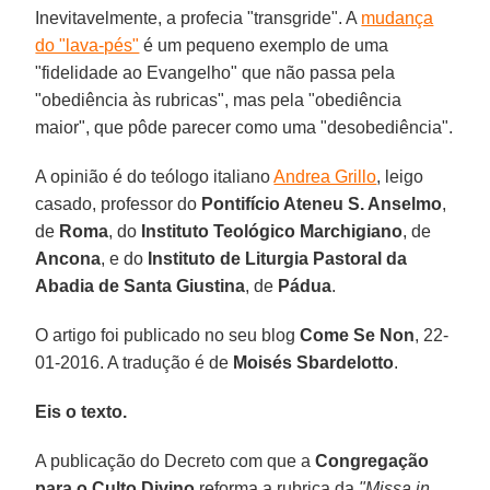
Inevitavelmente, a profecia "transgride". A
mudança
do "lava-pés"
é um pequeno exemplo de uma
"fidelidade ao Evangelho" que não passa pela
"obediência às rubricas", mas pela "obediência
maior", que pôde parecer como uma "desobediência".
A opinião é do teólogo italiano
Andrea Grillo
, leigo
casado, professor do
Pontifício Ateneu S. Anselmo
,
de
Roma
, do
Instituto Teológico Marchigiano
, de
Ancona
, e do
Instituto de Liturgia Pastoral da
Abadia de Santa Giustina
, de
Pádua
.
O artigo foi publicado no seu blog
Come Se Non
, 22-
01-2016. A tradução é de
Moisés Sbardelotto
.
Eis o texto.
A publicação do Decreto com que a
Congregação
para o Culto Divino
reforma a rubrica da
"Missa in