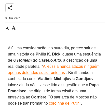
share
06 Mai 2022
A última consideração, no outro dia, parece sair de
uma história de
Philip K. Dick
, quase uma sequência
de
O Homem do Castelo Alto
, a descrição de uma
realidade paralela: "
A Rússia nunca atacou ninguém,
apenas defendeu suas fronteiras
".
Kirill
, também
conhecido como
Vladimir Michajlovic Gundjaev
,
talvez ainda não tivesse lido a sugestão que o
Papa
Francisco
lhe dirigiu de forma cristã em uma
entrevista ao
Corriere
: "O patriarca de Moscou não
pode se transformar no
coroinha de Putin
".