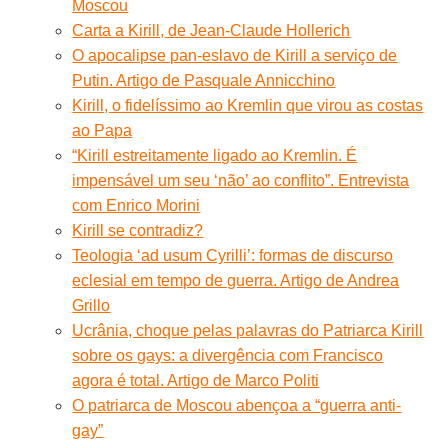
Moscou
Carta a Kirill, de Jean-Claude Hollerich
O apocalipse pan-eslavo de Kirill a serviço de
Putin. Artigo de Pasquale Annicchino
Kirill, o fidelíssimo ao Kremlin que virou as costas
ao Papa
“Kirill estreitamente ligado ao Kremlin. É
impensável um seu ‘não’ ao conflito”. Entrevista
com Enrico Morini
Kirill se contradiz?
Teologia ‘ad usum Cyrilli’: formas de discurso
eclesial em tempo de guerra. Artigo de Andrea
Grillo
Ucrânia, choque pelas palavras do Patriarca Kirill
sobre os gays: a divergência com Francisco
agora é total. Artigo de Marco Politi
O patriarca de Moscou abençoa a “guerra anti-
gay”