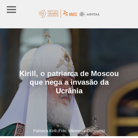
Kirill, o patriarca de Moscou
que nega a invasão da
Ucrânia
Patriarca Kirill (Foto: Wikimedia Commons)