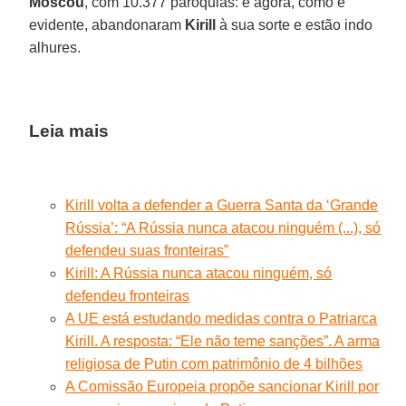
Moscou
, com 10.377 paróquias: e agora, como é
evidente, abandonaram
Kirill
à sua sorte e estão indo
alhures.
Leia mais
Kirill volta a defender a Guerra Santa da ‘Grande
Rússia’: “A Rússia nunca atacou ninguém (...), só
defendeu suas fronteiras”
Kirill: A Rússia nunca atacou ninguém, só
defendeu fronteiras
A UE está estudando medidas contra o Patriarca
Kirill. A resposta: “Ele não teme sanções”. A arma
religiosa de Putin com patrimônio de 4 bilhões
A Comissão Europeia propõe sancionar Kirill por