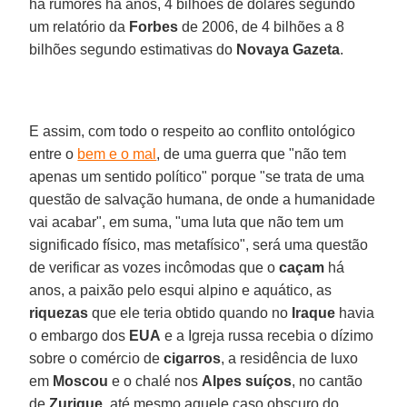
há rumores há anos, 4 bilhões de dólares segundo
um relatório da
Forbes
de 2006, de 4 bilhões a 8
bilhões segundo estimativas do
Novaya Gazeta
.
E assim, com todo o respeito ao conflito ontológico
entre o
bem e o mal
, de uma guerra que "não tem
apenas um sentido político" porque "se trata de uma
questão de salvação humana, de onde a humanidade
vai acabar", em suma, "uma luta que não tem um
significado físico, mas metafísico", será uma questão
de verificar as vozes incômodas que o
caçam
há
anos, a paixão pelo esqui alpino e aquático, as
riquezas
que ele teria obtido quando no
Iraque
havia
o embargo dos
EUA
e a Igreja russa recebia o dízimo
sobre o comércio de
cigarros
, a residência de luxo
em
Moscou
e o chalé nos
Alpes suíços
, no cantão
de
Zurique
, até mesmo aquele caso obscuro do