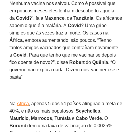
Nenhuma vacina nos salvou. Como é possível que
em poucos meses eles tenham descoberto aquela
da
Covid
?”, fala
Maxence
, da
Tanzânia
. Os africanos
sabem o que é a malária. A
Covid
? Uma gripe
simples que às vezes traz a morte. Os casos na
África
, embora aumentando, são poucos. “Tenho
tantos amigos vacinados que contraíram novamente
a
Covid
. Para que tenho que me vacinar se depois
fico doente de novo?”, disse
Robert
do
Quênia
. “O
governo não explica nada. Dizem-nos: vacinem-se e
basta”.
Na
África
, apenas 5 dos 54 países atingirão a meta de
40%, e não os mais populosos:
Seychelles
,
Maurício
,
Marrocos
,
Tunísia
e
Cabo Verde
. O
Burundi
tem uma taxa de vacinação de 0,0025%.