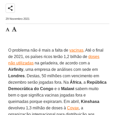
share
29 Novembro 2021
O problema não é mais a falta de
vacinas
. Até o final
de 2021, os países ricos terão 1,2 bilhão de
doses
não utilizadas
na geladeira, de acordo com a
Airfinity
, uma empresa de análises com sede em
Londres
. Destas, 50 milhões com vencimento em
dezembro serão jogadas fora. Na
África
, a
República
Democrática do Congo
e o
Malawi
sabem muito
bem o que significa vacinas jogadas fora e
queimadas porque expiraram. Em abril,
Kinshasa
devolveu 1,3 milhão de doses à
Covax
, a
organização internacional para distribuição aos