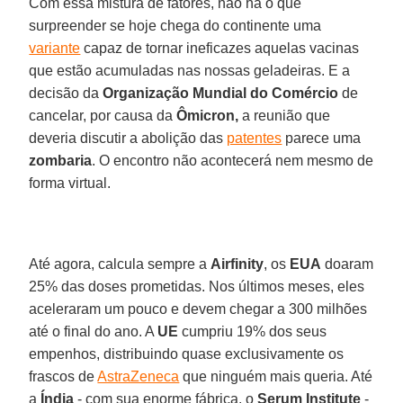
Com essa mistura de fatores, não há o que
surpreender se hoje chega do continente uma
variante
capaz de tornar ineficazes aquelas vacinas
que estão acumuladas nas nossas geladeiras. E a
decisão da
Organização Mundial do Comércio
de
cancelar, por causa da
Ômicron,
a reunião que
deveria discutir a abolição das
patentes
parece uma
zombaria
. O encontro não acontecerá nem mesmo de
forma virtual.
Até agora, calcula sempre a
Airfinity
, os
EUA
doaram
25% das doses prometidas. Nos últimos meses, eles
aceleraram um pouco e devem chegar a 300 milhões
até o final do ano. A
UE
cumpriu 19% dos seus
empenhos, distribuindo quase exclusivamente os
frascos de
AstraZeneca
que ninguém mais queria. Até
a
Índia
- com sua enorme fábrica, o
Serum Institute
-