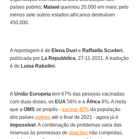
países pobres;
Malawi
queimou 20.000 em maio; pelo
menos sete outros estados africanos destruíram
450.000.
A reportagem é de
Elena Dusi
e
Raffaella Scuderi
,
publicada por
La Repubblica
, 27-11-2021. A tradução
é de
Luisa Rabolini
.
A
União Europeia
tem 67% das pessoas vacinadas
com duas doses, os
EUA
58% e a
África
6%. A meta
que a
OMS
se propôs -
vacinar 40%
da população
dos países
pobres
até o final de 2021 - agora já é
impossível
. A combinação de problemas varia das
reservas às promessas de
doações
não cumpridas,