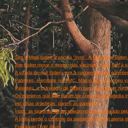
twitter do comitê stop
Trip
) questionam o ministro da Sa
Secretário do Pd,
Enrico Letta
: “Disseste-nos que somos 
força de recorrer a
von der Leyen
vocês estão mais à dir
Leia mais
Sim a Modi sobre a vacina “livre”. A UE segue Biden 
Joe Biden move o mundo das vacinas: “Digo sim à s
A virada de Joe Biden: sim à suspensão das patente
Patentes, é embate na OMC. Mas o bloco europeu va
Patentes, a estratégia de Biden para não mexer na p
Os números que não param de crescer da tragédia in
escolhas drásticas: parem as patentes
Índia: as lágrimas do arcebispo no país assolado pe
A Índia perde o controle da pandemia e é um alerta g
Eustáquio Diniz Alves