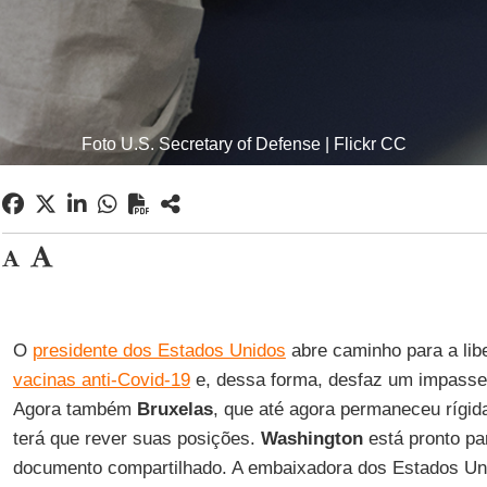
Foto U.S. Secretary of Defense | Flickr CC
O
presidente dos Estados Unidos
abre caminho para a li
vacinas anti-Covid-19
e, dessa forma, desfaz um impasse
Agora também
Bruxelas
, que até agora permaneceu rígid
terá que rever suas posições.
Washington
está pronto pa
documento compartilhado. A embaixadora dos Estados U