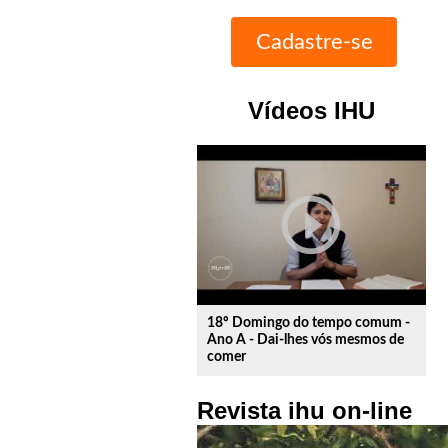
Vídeos IHU
play_circle_outline
18º Domingo do tempo comum -
Ano A - Dai-lhes vós mesmos de
comer
Revista ihu on-line