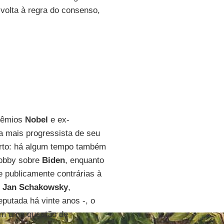
volta à regra do consenso,
prêmios
Nobel
e ex-
la mais progressista de seu
erto: há algum tempo também
 lobby sobre
Biden
, enquanto
publicamente contrárias à
o
Jan Schakowsky
,
putada há vinte anos -, o
ém uma questão de