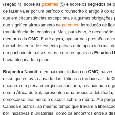
(seção 4), sobre as
patentes
(5) e sobre os segredos de 
de fazer valer por um período circunscrito o artigo 9 do a
que em circunstâncias excepcionais algumas obrigações
que significa afrouxamento de
patentes
, introdução de li
transferência de tecnologia. Mas, para isso, é necessário
membros da
OMC
. E até agora, apesar das pressões da s
formal de cerca de sessenta países e do apoio informal 
um punhado de países ricos, entre os quais os
Estados U
havia bloqueado o plano.
Brajendra Navnit
, o embaixador indiano na
OMC
, na vés
disse que estava cansado das "táticas retardadoras" do
O
encontra em plena emergência sanitária, reivindicou a urg
com a África do Sul, apresentou uma proposta detalhada,
começasse finalmente a discutir sobre o mérito. Até porq
Canadá e outros, ao mesmo tempo que travam a liberaçã
por iniciativas plurilaterais, como os encontros entre a d