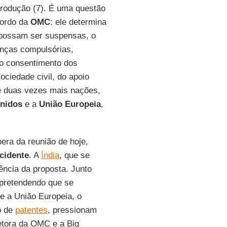
produção (7). É uma questão
cordo da
OMC
: ele determina
 possam ser suspensas, o
cenças compulsórias,
 o consentimento dos
ociedade civil, do apoio
de duas vezes mais nações,
nidos
e a
União Europeia
,
pera da reunião de hoje,
cidente
. A
Índia
, que se
ência da proposta. Junto
 pretendendo que se
ue a União Europeia, o
o de
patentes
, pressionam
iretora da OMC e a Big