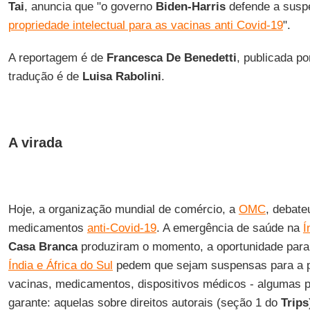
Tai
, anuncia que "o governo
Biden-Harris
defende a susp
propriedade intelectual para as vacinas anti Covid-19
".
A reportagem é de
Francesca De Benedetti
, publicada p
tradução é de
Luisa Rabolini
.
A virada
Hoje, a organização mundial de comércio, a
OMC
, debate
medicamentos
anti-Covid-19
. A emergência de saúde na
Í
Casa Branca
produziram o momento, a oportunidade para
Índia e África do Sul
pedem que sejam suspensas para a pa
vacinas, medicamentos, dispositivos médicos - algumas 
garante: aquelas sobre direitos autorais (seção 1 do
Trips