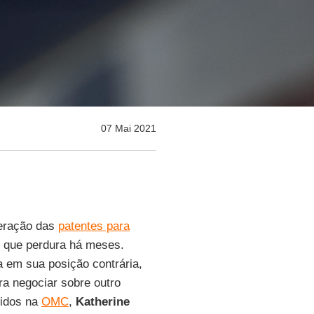
07 Mai 2021
beração das
patentes para
 que perdura há meses.
a em sua posição contrária,
ra negociar sobre outro
nidos na
OMC
,
Katherine