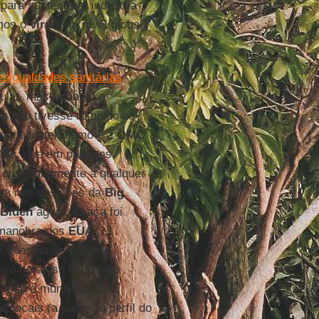
 para sustentar a indústria
rmos o
vírus
em nível global?
esigualdades sanitárias
tular, mas também a
on
não tivesse rompido os
o multilateralismo e a
OMC
las
, que em palavras
 obstinadamente a qualquer
ssim nas posições da
Big
Biden
agora abraça foi
 manobra dos
EUA
a questão de vontade
sso corajoso dado pelo
de todo o mundo que
 locais (a partir do perfil do