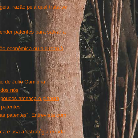
geis, razão pela qual trata-se
ender patentes para salvar a
ão econômica ou o direito à
go de Julio Gambina
odos nós
e poucos ameaça o planeta
 patentes”
das patentes”. Entrevista com
a e usa a estratégia errada”