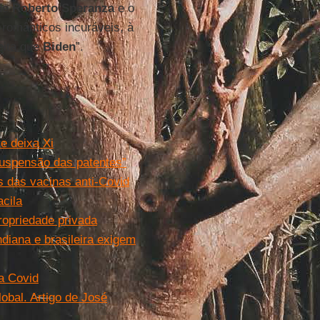
úde
Roberto Speranza
e o
românticos incuráveis, à
eita que
Biden
”.
e deixa Xi
uspensão das patentes”
s das vacinas anti-Covid
cila
ropriedade privada
diana e brasileira exigem
la Covid
lobal. Artigo de José