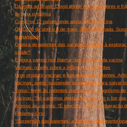
Da Índia ao Brasil. Covid atinge os mais pobres e frá
de uma sindemia
Covid: os 12 países onde ainda não há vacina
OMC: 30 de abril e 5 de maio, última chamada. Susp
humanidade
Quebra de patentes das vacinas: o direito à exploraç
saúde?
E agora vamos nos libertar das patentes da vacina
Vacinas: roteiro sobre a infâmia das patentes
Urge produzir vacinas e suspender as patentes. Arti
Vacinas, apelo: suspender as patentes para salvar t
Yunus: tirem as patentes das vacinas, o egoísmo d
Vacinas: “Só sairemos desta situação com o fim das
Acesso às vacinas: “É preciso ir além da liberação 
Fabienne Orsi
“Suspensão das patentes, a Europa é totalmente opac