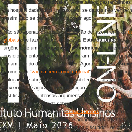
economia", diz
Schakowsky
. “A que serviu gastar bilhões
da hospitalidade ou os transportes, se depois não vence
Assim tudo se perde: é preciso agir agora”.
Não são apenas os ideais, a intenção de fazer frente às
d
globais
que fazem o presidente dos
Estados Unidos
capi
urgência de uma
recuperação econômica
. Se
Washingt
posicionamentos rígidos que perduram há meses, o própri
teriam sofrido duros contragolpes. Agora o que fará
Bruxe
prometeu a "
vacina bem comum global
", mas que se opõe
solução que atinja a propriedade intelectual, acatando a
Pharma
? Até agora, a forte oposição política à opção que
justificada com intensas argumentações técnicas, mas a
demonstra que a virada sobre as vacinas era e é tudo um
política. Portanto, enquanto
Bernie Sanders
aplaude "o pa
governo dos
Estados Unidos
” e agradece “os ativistas 
pressionaram para que o tema fosse discutido”, os ativistas