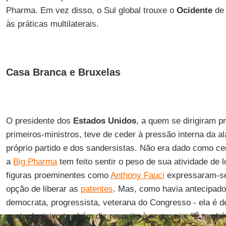
Pharma. Em vez disso, o Sul global trouxe o
Ocidente
de 
às práticas multilaterais.
Casa Branca e Bruxelas
O presidente dos
Estados Unidos
, a quem se dirigiram 
primeiros-ministros, teve de ceder à pressão interna da a
próprio partido e dos sandersistas. Não era dado como c
a
Big Pharma
tem feito sentir o peso de sua atividade de
figuras proeminentes como
Anthony Fauci
expressaram-se 
opção de liberar as
patentes
. Mas, como havia antecipad
democrata, progressista, veterana do Congresso - ela é de
ponto decisivo também diz respeito à economia: "É tamb