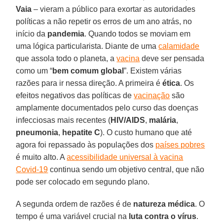
Vaia
– vieram a público para exortar as autoridades
políticas a não repetir os erros de um ano atrás, no
início da
pandemia
. Quando todos se moviam em
uma lógica particularista. Diante de uma
calamidade
que assola todo o planeta, a
vacina
deve ser pensada
como um “
bem comum global
”. Existem várias
razões para ir nessa direção. A primeira é
ética
. Os
efeitos negativos das políticas de
vacinação
são
amplamente documentados pelo curso das doenças
infecciosas mais recentes (
HIV/AIDS
,
malária
,
pneumonia
,
hepatite C
). O custo humano que até
agora foi repassado às populações dos
países pobres
é muito alto. A
acessibilidade universal à vacina
Covid-19
continua sendo um objetivo central, que não
pode ser colocado em segundo plano.
A segunda ordem de razões é de
natureza médica
. O
tempo é uma variável crucial na
luta contra o vírus
.