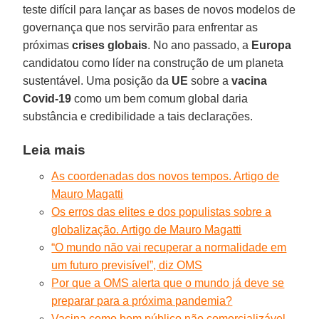
teste difícil para lançar as bases de novos modelos de
governança que nos servirão para enfrentar as
próximas
crises globais
. No ano passado, a
Europa
candidatou como líder na construção de um planeta
sustentável. Uma posição da
UE
sobre a
vacina
Covid-19
como um bem comum global daria
substância e credibilidade a tais declarações.
Leia mais
As coordenadas dos novos tempos. Artigo de
Mauro Magatti
Os erros das elites e dos populistas sobre a
globalização. Artigo de Mauro Magatti
“O mundo não vai recuperar a normalidade em
um futuro previsível”, diz OMS
Por que a OMS alerta que o mundo já deve se
preparar para a próxima pandemia?
Vacina como bem público não comercializável.