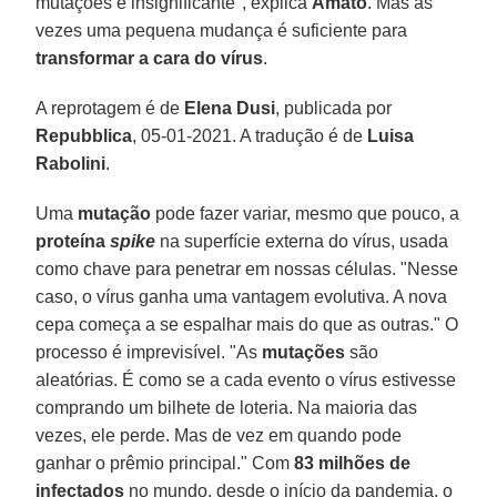
mutações é insignificante", explica
Amato
. Mas às
vezes uma pequena mudança é suficiente para
transformar a cara do vírus
.
A reprotagem é de
Elena Dusi
, publicada por
Repubblica
, 05-01-2021. A tradução é de
Luisa
Rabolini
.
Uma
mutação
pode fazer variar, mesmo que pouco, a
proteína
spike
na superfície externa do vírus, usada
como chave para penetrar em nossas células. "Nesse
caso, o vírus ganha uma vantagem evolutiva. A nova
cepa começa a se espalhar mais do que as outras." O
processo é imprevisível. "As
mutações
são
aleatórias. É como se a cada evento o vírus estivesse
comprando um bilhete de loteria. Na maioria das
vezes, ele perde. Mas de vez em quando pode
ganhar o prêmio principal." Com
83 milhões de
infectados
no mundo, desde o início da pandemia, o