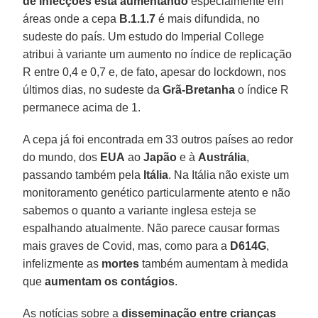
de infecções está aumentando
especialmente em
áreas onde a cepa
B.1.1.7
é mais difundida, no
sudeste do país. Um estudo do Imperial College
atribui à variante um aumento no índice de replicação
R entre 0,4 e 0,7 e, de fato, apesar do lockdown, nos
últimos dias, no sudeste da
Grã-Bretanha
o índice R
permanece acima de 1.
A cepa já foi encontrada em 33 outros países ao redor
do mundo, dos
EUA
ao
Japão
e à
Austrália
,
passando também pela
Itália
. Na Itália não existe um
monitoramento genético particularmente atento e não
sabemos o quanto a variante inglesa esteja se
espalhando atualmente. Não parece causar formas
mais graves de Covid, mas, como para a
D614G
,
infelizmente as
mortes
também aumentam à medida
que
aumentam os contágios
.
As notícias sobre a
disseminação entre crianças