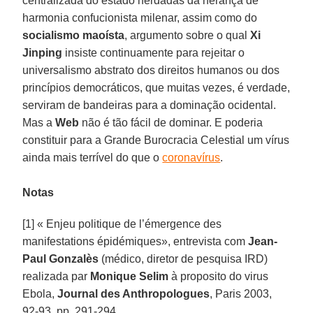
centralizada do estado herdadas da herança de
harmonia confucionista milenar, assim como do
socialismo maoísta
, argumento sobre o qual
Xi
Jinping
insiste continuamente para rejeitar o
universalismo abstrato dos direitos humanos ou dos
princípios democráticos, que muitas vezes, é verdade,
serviram de bandeiras para a dominação ocidental.
Mas a
Web
não é tão fácil de dominar. E poderia
constituir para a Grande Burocracia Celestial um vírus
ainda mais terrível do que o
coronavírus
.
Notas
[1] « Enjeu politique de l’émergence des
manifestations épidémiques», entrevista com
Jean-
Paul Gonzalès
(médico, diretor de pesquisa IRD)
realizada par
Monique Selim
à proposito do virus
Ebola,
Journal des Anthropologues
, Paris 2003,
92-93, pp. 291-294.