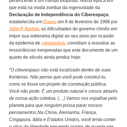
pertencente a um mundo exaurido. Numa época em
que está na moda zombar da ingenuidade da
Declaração de Independência do Ciberespaço
,
estabelecida em
Davos
em 8 de fevereiro de 1996 por
John P. Barlow
, as dificuldades do governo chinês em
impor sua soberania digital ao seu povo por ocasião
da epidemia de
coronavírus
, convidam a reavaliar as
ressonâncias inesperadas que este documento de um
quarto de século ainda produz hoje:
“
O ciberespaço não está localizado dentro de suas
fronteiras. Não pense que você pode construí-lo,
como se fosse um projeto de construção pública.
Você não pode. É um produto natural e cresce através
de nossa ação coletiva. (…) Vamos nos espalhar pelo
planeta para que ninguém possa parar nossos
pensamentos.Na China, Alemanha, França,
Cingapura, Itália e Estados Unidos, você tenta conter
o vírus da liberdade erguendo postos de guarda nas