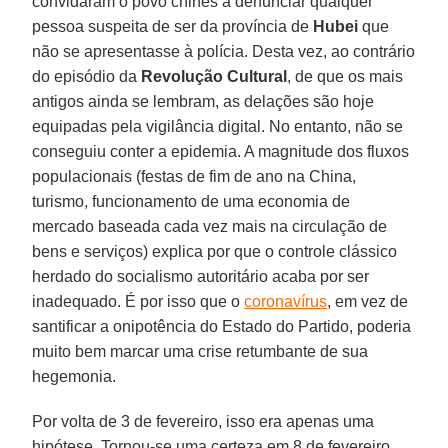
convidaram o povo chinês a denunciar qualquer
pessoa suspeita de ser da província de
Hubei
que
não se apresentasse à polícia. Desta vez, ao contrário
do episódio da
Revolução Cultural
, de que os mais
antigos ainda se lembram, as delações são hoje
equipadas pela vigilância digital. No entanto, não se
conseguiu conter a epidemia. A magnitude dos fluxos
populacionais (festas de fim de ano na China,
turismo, funcionamento de uma economia de
mercado baseada cada vez mais na circulação de
bens e serviços) explica por que o controle clássico
herdado do socialismo autoritário acaba por ser
inadequado. É por isso que o
coronavírus
, em vez de
santificar a onipotência do Estado do Partido, poderia
muito bem marcar uma crise retumbante de sua
hegemonia.
Por volta de 3 de fevereiro, isso era apenas uma
hipótese. Tornou-se uma certeza em 8 de fevereiro,