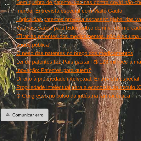
Sem quebra de patente, vacinas contra covid não c
mundo. Entrevista especial com Maitê Gauto
Lógica das patentes provoca escassez global das v
Vacinas, saúde para todos sob o domínio do mercad
“Tirar as patentes dos medicamentos, não é só uma 
saúde pública”
O peso das patentes no preço dos medicamentos
Lei de patentes fez País gastar R$ 123 milhões a 
Inovação: Patentes para quem?
Direito à propriedade intelectual. Entrevista espec
Propriedade intelectual para a economia do século X
O Congresso no bolso da indústria farmacêutica
⚠️
Comunicar erro