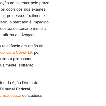
ração ao inventor pelo prazo
asos ocorridos nos exames
 dos processos facilmente
isso, o mercado é impedido
 destoa do cenário mundial,
, afirma a advogada.
o relevância em razão da
 contra a Covid-19
, por
utos e processos
tualmente, sofrerão
utos da Ação Direta de
ribunal Federal
,
farmacêutica
concedidos