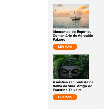
Itinerantes do Espírito.
Comentário de Adroaldo
Palaoro
LER MAIS
A mística zen budista na
trama da vida. Artigo de
Faustino Teixeira
LER MAIS