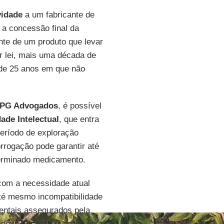
vidade
a um fabricante de
 a concessão final da
nte de um produto que levar
r lei, mais uma década de
 de 25 anos em que não
PG Advogados
, é possível
ade Intelectual
, que entra
eríodo de exploração
rrogação pode garantir até
terminado medicamento.
com a necessidade atual
 até mesmo incompatibilidade
mentais assegurados pela
deve ser feita é: o que vale