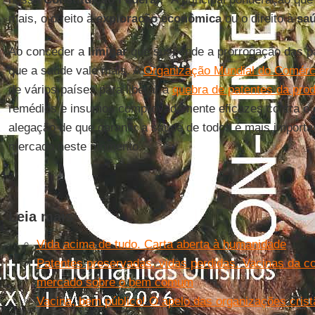
mais, o direito à
exploração econômica
ou o direito à
sa
Ao conceder a
liminar
que suspende a prorrogação das p
que a saúde vale mais. A
Organização Mundial do Comérc
de vários países para liberar a
quebra de patentes da pro
remédios e insumos comprovadamente eficazes contra o
alegação de que garantir a saúde de todos é mais importa
mercado neste momento.
Leia mais
Vida acima de tudo. Carta aberta à humanidade
Patentes preservadas, vidas perdidas. Vacinas da co
mercado sobre o bem comum
Vacina, bem público! O apelo das organizações crist