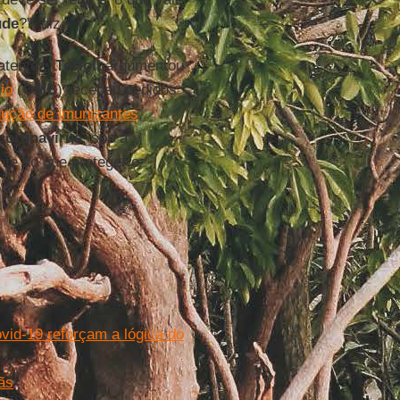
úde
?”, diz.
atentes,
Toffoli
argumentou
io
(
OMC
) recebeu pedidos
dução de imunizantes
,
coronavírus
, sob a
nte do que proteger o
vid-19 reforçam a lógica do
ãs