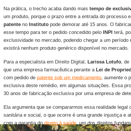
Na prática, o trecho acaba dando mais
tempo de exclusi
um produto, porque o prazo entre a entrada do processo e
patente
no
Instituto
pode demorar até 15 anos. O fabrica
esse tempo para ter o pedido concedido pelo
INPI
terá, po
exclusividade no mercado, podendo chegar a um período
existirá nenhum produto genérico disponível no mercado.
Para a especialista em Direito Digital,
Larissa Lotufo
, de
que uma empresa farmacêutica perante a
Lei de Propried
com pedido de
patente sob um medicamento
, aumente o p
exclusiva deste remédio, em algumas situações. Essa pro
30 anos de fabricação exclusiva por uma empresa de de
Ela argumenta que se compararmos essa realidade legal 
sanitária e social, o que ocorre é uma grande injustiça e
com a garantia do
direito à saúde
, um dos direitos funda
nossa
Constituição
Federal
. “A principal ponderação que 