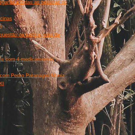
hegarão a todas as pessoas do
acinas
o
questão de justiça, mas de
mais com 4 medicamentos
ial com Pedro Paranaguá Moniz
XI