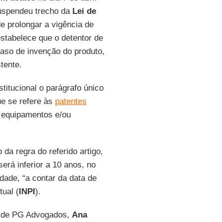
suspendeu trecho da
Lei de
de prolongar a vigência de
 estabelece que o detentor de
caso de invenção do produto,
tente.
stitucional o parágrafo único
ue se refere às
patentes
 equipamentos e/ou
da regra do referido artigo,
erá inferior a 10 anos, no
dade, “a contar da data de
tual (
INPI
).
 de PG Advogados,
Ana