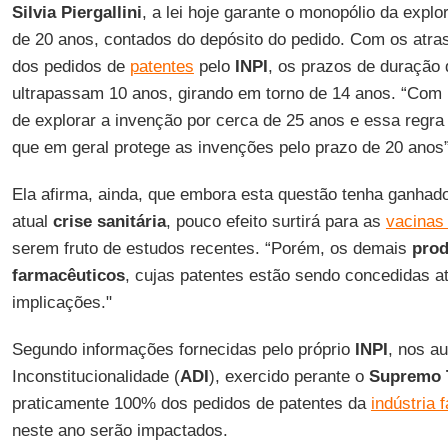
Silvia Piergallini
, a lei hoje garante o monopólio da explo
de 20 anos, contados do depósito do pedido. Com os atr
dos pedidos de
patentes
pelo
INPI
, os prazos de duração
ultrapassam 10 anos, girando em torno de 14 anos. “Com 
de explorar a invenção por cerca de 25 anos e essa regra
que em geral protege as invenções pelo prazo de 20 anos”
Ela afirma, ainda, que embora esta questão tenha ganhad
atual
crise
sanitária
, pouco efeito surtirá para as
vacinas
serem fruto de estudos recentes. “Porém, os demais
prod
farmacêuticos
, cujas patentes estão sendo concedidas a
implicações."
Segundo informações fornecidas pelo próprio
INPI
, nos a
Inconstitucionalidade (
ADI
), exercido perante o
Supremo T
praticamente 100% dos pedidos de patentes da
indústria 
neste ano serão impactados.