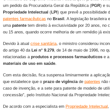
um pedido da Procuradoria Geral da República (
PGR
) e 
Propriedade Intelectual
(
LPI
) que prevê a possibilidade 
patentes farmacêuticas
no
Brasil
. A legislação brasileira
uma
patente
tem direito à exclusividade por 20 anos, no 
ou 15 anos, quando ocorre melhoria de um remédio já exis
Devido à atual
crise sanitária
, o ministro considerou incon
do artigo 40 da
Lei n° 9.279
, de 14 de maio de 1996, no q
relacionadas a
produtos e processos farmacêuticos
e a
materiais de uso em saúde
.
Com esta decisão, fica suspensa liminarmente a aplicação 
que estabelece que o
prazo de vigência
de
patentes
não s
caso de invenção, e a sete para patente de modelo de utili
concessão”, pelo Instituto Nacional da Propriedade Intelec
De acordo com a especialista em
Propriedade Intelectual
,