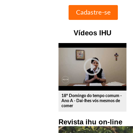
Vídeos IHU
play_circle_outline
18º Domingo do tempo comum -
Ano A - Dai-lhes vós mesmos de
comer
Revista ihu on-line