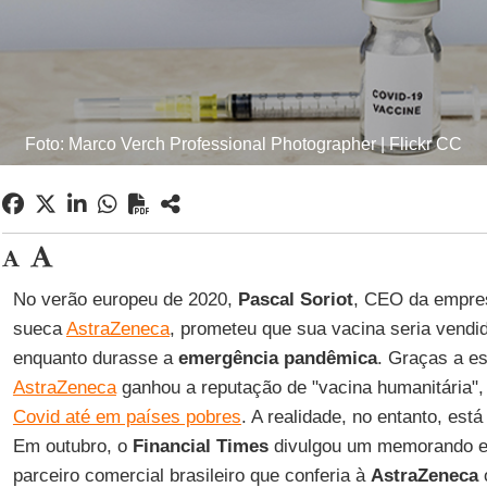
Foto: Marco Verch Professional Photographer | Flickr CC
No verão europeu de 2020,
Pascal Soriot
, CEO da empres
sueca
AstraZeneca
, prometeu que sua vacina seria vendi
enquanto durasse a
emergência pandêmica
. Graças a e
AstraZeneca
ganhou a reputação de "vacina humanitária",
Covid até em países pobres
. A realidade, no entanto, est
Em outubro, o
Financial Times
divulgou um memorando e
parceiro comercial brasileiro que conferia à
AstraZeneca
o