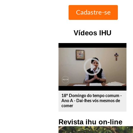
Vídeos IHU
play_circle_outline
18º Domingo do tempo comum -
Ano A - Dai-lhes vós mesmos de
comer
Revista ihu on-line