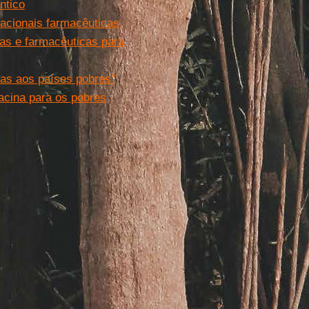
ntico
acionais farmacêuticas
ias e farmacêuticas para
as aos países pobres”
acina para os pobres