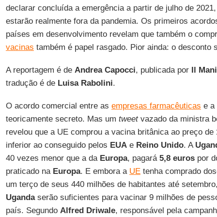
declarar concluída a emergência a partir de julho de 202
estarão realmente fora da pandemia. Os primeiros acordo
países em desenvolvimento revelam que também o comp
vacinas
também é papel rasgado. Pior ainda: o desconto s
A reportagem é de
Andrea Capocci
, publicada por
Il Man
tradução é de
Luisa Rabolini
.
O acordo comercial entre as
empresas farmacêuticas
e a
teoricamente secreto. Mas um
tweet
vazado da ministra 
revelou que a UE comprou a vacina britânica ao preço de
inferior ao conseguido pelos
EUA
e
Reino Unido
. A
Ugan
40 vezes menor que a da
Europa
, pagará
5,8 euros
por do
praticado na
Europa
. E embora a
UE
tenha comprado doses
um terço de seus 440 milhões de habitantes até setembro
Uganda
serão suficientes para vacinar 9 milhões de pess
país. Segundo
Alfred Driwale
, responsável pela campanh