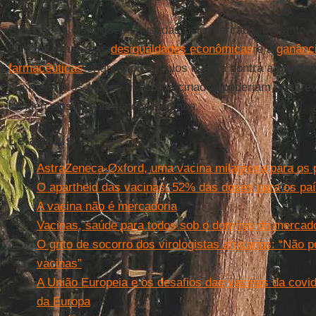
Eliminar as distorções causadas pelo mercado, portanto,
humanitária. Se as
desigualdades econômicas
e a
ganânc
farmacêuticas
criarem obstáculos na luta contra a
pande
até mesmo os países ricos e vacinados poderiam em breve
condenados à emergência contínua.
Leia mais
AstraZeneca-Oxford, uma vacina milagrosa para os
O apartheid das vacinas: 52% das doses para os paí
A vacina não é mercadoria
Vacinas, saúde para todos sob o domínio do mercad
O grito de socorro dos virologistas africanos: “Não
vacinas”
A União Europeia e os desafios das vacinas da covid
da Europa