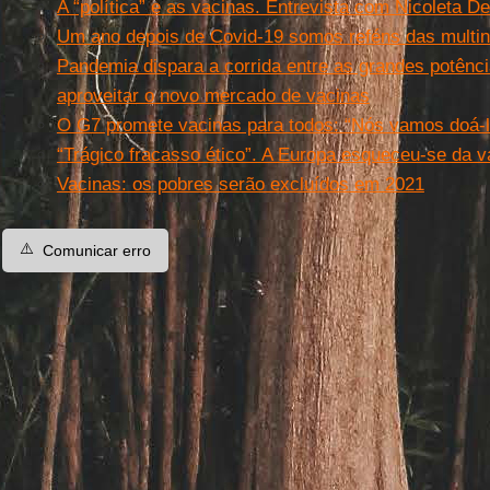
A “política” e as vacinas. Entrevista com Nicoleta De
Um ano depois de Covid-19 somos reféns das multin
Pandemia dispara a corrida entre as grandes potênc
aproveitar o novo mercado de vacinas
O G7 promete vacinas para todos: “Nós vamos doá-l
“Trágico fracasso ético”. A Europa esqueceu-se da v
Vacinas: os pobres serão excluídos em 2021
⚠️
Comunicar erro