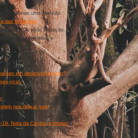
 não é apenas uma questão
ia das empresas
mia
, mutação após mutação,
 ficar desprotegidos e
 países em desenvolvimento?
ses ricos
o
 podem nos deixar sem
-19. Nota da Caritas e bispos