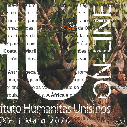
Trata-se de um dos fracassos mais flagrantes das teoria
sistema ótimo de alocação de recursos. Nem mesmo os p
suficientes para tirar os países africanos dos contratos in
farmacêuticas. O programa
Covax
da
OMS
, por exemplo,
dois bilhões de doses de empresas farmacêuticas até 2021,
92 países mais pobres do mundo. Até agora, foram benef
Costa do Marfim
e
Gana
(255 milhões de habitantes), des
milhões de doses: o suficiente para vacinar apenas 1% d
A
AstraZeneca
se comprometeu a fornecer ao programa
a preço congelado. Mas, como sugere o caso da
África d
ser anulada pelas variantes, que se desenvolvem mais fa
circulação do vírus. A
África
é o terreno ideal para as va
oficiais que registrariam um baixo número de casos. A rea
nos testes moleculares post-mortem realizados em amos
cada seis pessoas mortas testou positivo e isso sugere qu
disseminado sem obstáculos no continente.