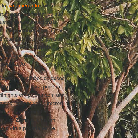
s do
livre mercado
como
rogramas humanitários são
justos das multinacionais
 tem como objetivo comprar
 para distribui-las para os
iciados apenas
Nigéria
,
tinatários de cerca de 5
a população.
Covax
170 milhões de doses
o Sul
, a promessa poderia
cilmente em países com alta
riantes, apesar dos números
lidade é certamente pior:
tras na
Zâmbia
, uma em
e o vírus poderia ter se