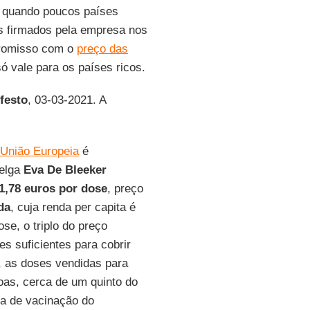
1, quando poucos países
s firmados pela empresa nos
romisso com o
preço das
ó vale para os países ricos.
ifesto
, 03-03-2021. A
União Europeia
é
belga
Eva De Bleeker
1,78 euros por dose
, preço
da
, cuja renda per capita é
se, o triplo do preço
 suficientes para cobrir
, as doses vendidas para
oas, cerca de um quinto do
a de vacinação do