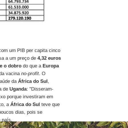
 com um PIB per capita cinco
lesa a um preço de
4,32 euros
e o dobro
do que a
Europa
 da vacina
no-profit
. O
Saúde da
África do Sul
,
ga de
Uganda
: "Disseram-
ixo porque investiram em
xo, a
África do Sul
teve que
oucos dias, pois se
 país.