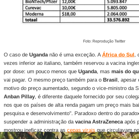
Foto: Reprodução Twitter
O caso de
Uganda
não é uma exceção. A
África do Sul
,
vezes inferior ao italiano, também reservou a vacina ing
por dose: um pouco menos que
Uganda
, mas
mais do qu
vai pagar. O mesmo preço também para o
Brasil
, apesar
motivo do preço aumentado, segundo o vice-ministro da 
Anban Pillay
, é diferente daquele fornecido por seu cole
nos que os países de alta renda pagam um preço mais ba
pesquisa e desenvolvimento". Paradoxo dentro do parado
suspender a administração da
vacina AstraZeneca
após p
mostrou ineficaz contra as
cepas virais
que circulavam no