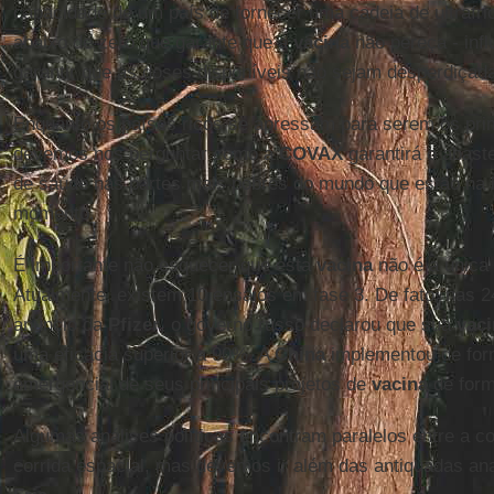
capacidade de um país de fornecer uma cadeia de ultrafri
abaixo de zero que garante que a
vacina
não pereça - infl
garantir que as doses disponíveis não sejam desperdiçad
Enquanto os países ricos se apressam para serem os prime
devemos nos perguntar como a
COVAX
garantirá o abast
de saúde nas partes mais pobres do mundo que estão na li
momento.
É importante não esquecer que esta
vacina
não é a única
Atualmente, existem 10 ensaios em fase 3. De fato, nas 2
anúncio da
Pfizer
, o governo russo declarou que sua
vaci
uma eficácia superior a 90%. A
China
implementou de form
emergencial de seus principais projetos de
vacina
de form
Algumas análises políticas encontram paralelos entre a co
corrida espacial, mas devemos ir além das antiquadas an