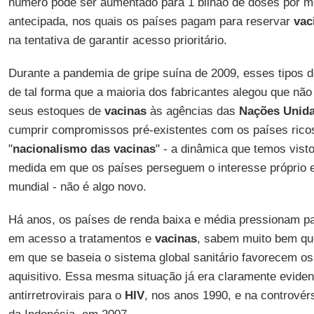
número pode ser aumentado para 1 bilhão de doses por m
antecipada, nos quais os países pagam para reservar
vac
na tentativa de garantir acesso prioritário.
Durante a pandemia de gripe suína de 2009, esses tipos 
de tal forma que a maioria dos fabricantes alegou que nã
seus estoques de
vacinas
às agências das
Nações
Unid
cumprir compromissos pré-existentes com os países ricos
"
nacionalismo
das vacinas
" - a dinâmica que temos vist
medida em que os países perseguem o interesse própri
mundial - não é algo novo.
Há anos, os países de renda baixa e média pressionam pa
em acesso a tratamentos e
vacinas
, sabem muito bem qu
em que se baseia o sistema global sanitário favorecem o
aquisitivo. Essa mesma situação já era claramente evide
antirretrovirais para o
HIV
, nos anos 1990, e na controvérs