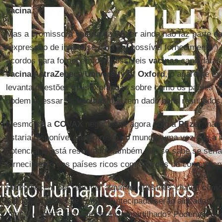
vacina
.
Mas a promissora
vacina
da
Pfizer
ainda não faz parte d
"expressão de interesse para um possível fornecimento"
acordos para fornecer nove possíveis
vacinas
candidatas,
vacina AstraZeneca
/
University
of
Oxford
, o aparente êx
levanta questões mais profundas sobre como os países d
podem acessar as
vacinas
que tem dado bons resultados
Mesmo se a
COVAX
negociasse agora com a
Pfizer
, não
estaria disponível para o resto do mundo, uma vez que a 
potencial já está reservado. Também não se sabe se seria
fornecimento aos países ricos com acordos de compra an
Permanecem por resolver algumas questões-chave: como 
meio de acordos de compra antecipada serão alocadas, q
lotes e como o restante será compartilhado? Poderiam qu