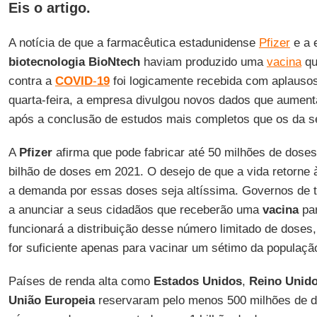
Eis o artigo.
A notícia de que a farmacêutica estadunidense
Pfizer
e a
biotecnologia BioNtech
haviam produzido uma
vacina
qu
contra a
COVID
-
19
foi logicamente recebida com aplausos
quarta-feira, a empresa divulgou novos dados que aument
após a conclusão de estudos mais completos que os da 
A
Pfizer
afirma que pode fabricar até 50 milhões de doses 
bilhão de doses em 2021. O desejo de que a vida retorne
a demanda por essas doses seja altíssima. Governos de
a anunciar a seus cidadãos que receberão uma
vacina
pa
funcionará a distribuição desse número limitado de doses,
for suficiente apenas para vacinar um sétimo da populaçã
Países de renda alta como
Estados Unidos
,
Reino Unid
União Europeia
reservaram pelo menos 500 milhões de 