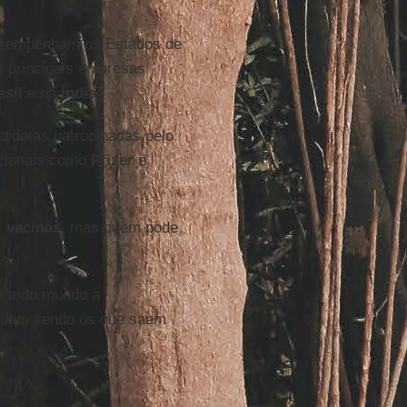
 desempenham os Estados de
s principais empresas
asil
e na
Índia
.
idatas patrocinadas pelo
acionais como
Pfizer
e
s
vacinas
, mas quem pode
a todo mundo a
eguem sendo os que saem