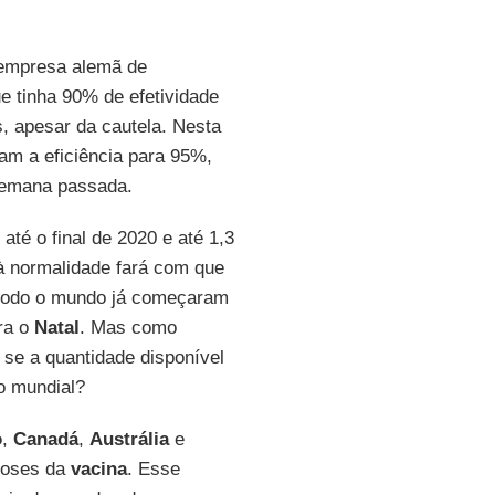
 empresa alemã de
e tinha 90% de efetividade
, apesar da cautela. Nesta
am a eficiência para 95%,
semana passada.
até o final de 2020 e até 1,3
 à normalidade fará com que
 todo o mundo já começaram
ra o
Natal
. Mas como
 se a quantidade disponível
o mundial?
o
,
Canadá
,
Austrália
e
doses da
vacina
. Esse