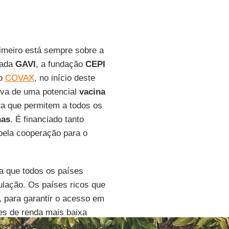
imeiro está sempre sobre a
vada
GAVI
, a fundação
CEPI
mo
COVAX
, no início deste
tiva de uma potencial
vacina
a que permitem a todos os
nas
. É financiado tanto
pela cooperação para o
a que todos os países
lação. Os países ricos que
, para garantir o acesso em
es de renda mais baixa
os algum acesso a qualquer