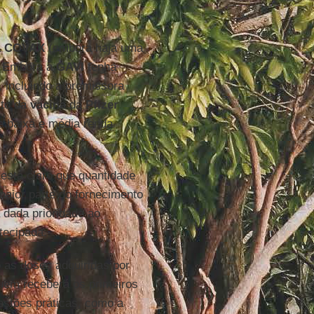
a
COVAX
(embora haja uma
). Embora a
GAVI
tenha
 incluindo a promissora
ito da
vacina
da
Pfizer
e baixa e média renda
.
 está claro que quantidade
maior parte do fornecimento
 dada prioridade ao
tecipada.
as doses adquiridas por
uem receberá os primeiros
estões práticas, como a