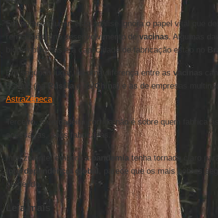
Fria
.
Em primeiro lugar, esta análise ignora o papel vital que
renda média no desenvolvimento de
vacinas
. Algumas da
biotecnológicas e a capacidade de fabricação estão no
Br
Em segundo lugar, há uma diferença entre as
vacinas
cand
Estado (na
Rússia
e na
China
) e as de empresas multin
AstraZeneca
.
Terceiro, a verdadeira corrida não é sobre quem fabrica a
acessá-las, após fabricadas.
Infelizmente, embora a
pandemia
tenha tornado claro par
interdependência
global
, parece que os mais pobres s
perdendo.
Leia mais