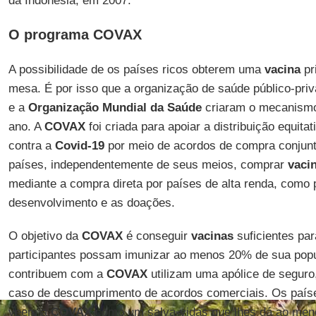
da Indonésia, em 2007.
O programa COVAX
A possibilidade de os países ricos obterem uma
vacina
pr
mesa. É por isso que a organização de saúde público-pri
e a
Organização Mundial da Saúde
criaram o mecanis
ano. A
COVAX
foi criada para apoiar a distribuição equita
contra a
Covid-19
por meio de acordos de compra conjunt
países, independentemente de seus meios, comprar
vaci
mediante a compra direta por países de alta renda, como 
desenvolvimento e as doações.
O objetivo da
COVAX
é conseguir
vacinas
suficientes par
participantes possam imunizar ao menos 20% de sua popu
contribuem com a
COVAX
utilizam uma apólice de seguro
caso de descumprimento de acordos comerciais. Os país
veem a
COVAX
como um salva-vidas que lhes dá ao men