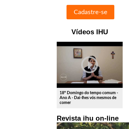
Vídeos IHU
play_circle_outline
18º Domingo do tempo comum -
Ano A - Dai-lhes vós mesmos de
comer
Revista ihu on-line