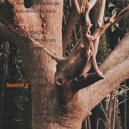
o - uma rede de refrigeração
uenciar nas decisões para
as?
iros na distribuição,
ecimento dos profissionais
nha de frente, neste
 em desenvolvimento.
4 horas seguintes ao
na
Sputnik
V
também tem
a similar o uso
a voluntária.
rrida global por
vacinas
e a
alogias próprias da
Guerra