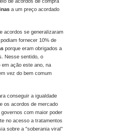
eio de acordos de compra
inas
a um preço acordado
de acordos se generalizaram
o podiam fornecer 10% de
as
porque eram obrigados a
. Nesse sentido, o
o em ação este ano, na
o em vez do bem comum
ra conseguir a igualdade
e os acordos de mercado
s governos com maior poder
nte no acesso a tratamentos
ia sobre a "soberania viral"