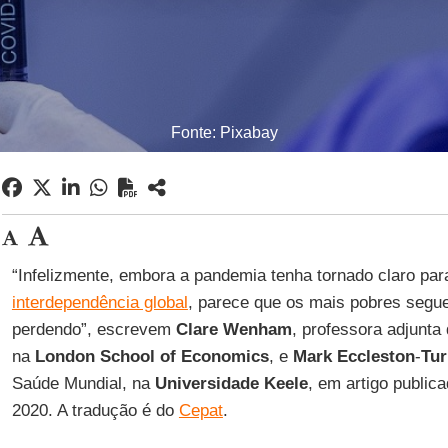
Fonte: Pixabay
“Infelizmente, embora a pandemia tenha tornado claro pa
interdependência global
, parece que os mais pobres seg
perdendo”, escrevem
Clare
Wenham
, professora adjunta 
na
London School
of Economics
, e
Mark
Eccleston
-
Tur
Saúde Mundial, na
Universidade Keele
, em artigo public
2020. A tradução é do
Cepat
.