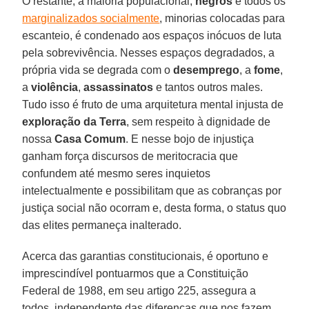
O restante, a maioria populacional,
negros
e todos os
marginalizados socialmente
, minorias colocadas para
escanteio, é condenado aos espaços inócuos de luta
pela sobrevivência. Nesses espaços degradados, a
própria vida se degrada com o
desemprego
, a
fome
,
a
violência
,
assassinatos
e tantos outros males.
Tudo isso é fruto de uma arquitetura mental injusta de
exploração da Terra
, sem respeito à dignidade de
nossa
Casa Comum
. E nesse bojo de injustiça
ganham força discursos de meritocracia que
confundem até mesmo seres inquietos
intelectualmente e possibilitam que as cobranças por
justiça social não ocorram e, desta forma, o status quo
das elites permaneça inalterado.
Acerca das garantias constitucionais, é oportuno e
imprescindível pontuarmos que a Constituição
Federal de 1988, em seu artigo 225, assegura a
todos, independente das diferenças que nos fazem