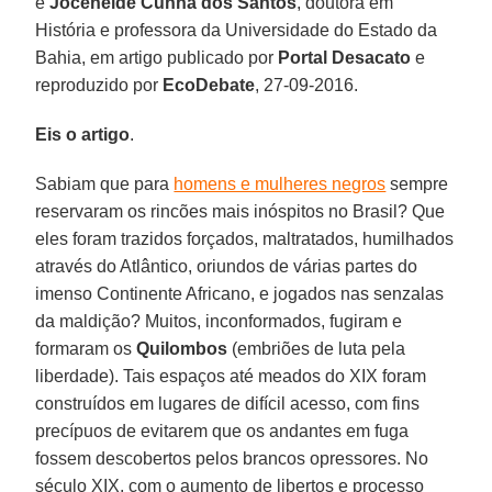
e
Joceneide Cunha dos Santos
, doutora em
História e professora da Universidade do Estado da
Bahia, em artigo publicado por
Portal Desacato
e
reproduzido por
EcoDebate
, 27-09-2016.
Eis o artigo
.
Sabiam que para
homens e mulheres negros
sempre
reservaram os rincões mais inóspitos no Brasil? Que
eles foram trazidos forçados, maltratados, humilhados
através do Atlântico, oriundos de várias partes do
imenso Continente Africano, e jogados nas senzalas
da maldição? Muitos, inconformados, fugiram e
formaram os
Quilombos
(embriões de luta pela
liberdade). Tais espaços até meados do XIX foram
construídos em lugares de difícil acesso, com fins
precípuos de evitarem que os andantes em fuga
fossem descobertos pelos brancos opressores. No
século XIX, com o aumento de libertos e processo