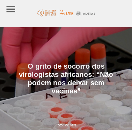
O grito de socorro dos
virologistas africanos: “Não
podem nos deixar sem
vacinas”
Foto: PxHere