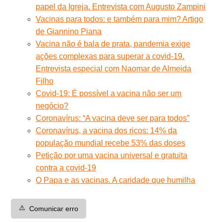
papel da Igreja. Entrevista com Augusto Zampini
Vacinas para todos: e também para mim? Artigo
de Giannino Piana
Vacina não é bala de prata, pandemia exige
ações complexas para superar a covid-19.
Entrevista especial com Naomar de Almeida
Filho
Covid-19: É possível a vacina não ser um
negócio?
Coronavírus: “A vacina deve ser para todos”
Coronavírus, a vacina dos ricos: 14% da
população mundial recebe 53% das doses
Petição por uma vacina universal e gratuita
contra a covid-19
O Papa e as vacinas. A caridade que humilha
⚠️
Comunicar erro