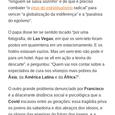
“ninguém se salva sozinho” e de que é preciso
combater “o
vírus do individualismo
radical” para
vencer “a globalização da indiferença” e a “paralisia
do egoísmo”.
O papa disse ter se sentido tocado “por uma
fotografia, de
Las Vegas
, em que os sem-teto foram
postos em quarentena em um estacionamento. E os
hotéis estavam vazios. Mas um sem-teto não pode ir
para um hotel. Aqui se vê em ação a teoria do
descarte”, e perguntou: “Quem vai nos contar sobre a
expectativa de cura nos vilarejos mais pobres da
Ásia
, da
América Latina
e da
África
?”.
O outro grande problema denunciado por
Francisco
é a dilacerante distância social e psicológica que a
Covid
escavou entre as gerações: essa tragédia priva
os jovens da sabedoria e dos abraços dos idosos, e
os idosos das energias do futuro dos jovens, e a