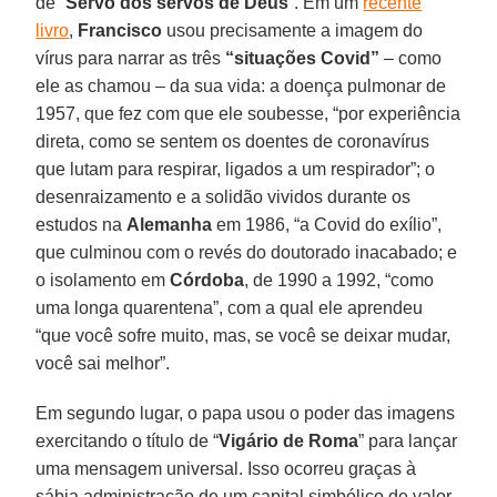
de “
Servo dos servos de Deus
”. Em um
recente
livro
,
Francisco
usou precisamente a imagem do
vírus para narrar as três
“situações Covid”
– como
ele as chamou – da sua vida: a doença pulmonar de
1957, que fez com que ele soubesse, “por experiência
direta, como se sentem os doentes de coronavírus
que lutam para respirar, ligados a um respirador”; o
desenraizamento e a solidão vividos durante os
estudos na
Alemanha
em 1986, “a Covid do exílio”,
que culminou com o revés do doutorado inacabado; e
o isolamento em
Córdoba
, de 1990 a 1992, “como
uma longa quarentena”, com a qual ele aprendeu
“que você sofre muito, mas, se você se deixar mudar,
você sai melhor”.
Em segundo lugar, o papa usou o poder das imagens
exercitando o título de “
Vigário de Roma
” para lançar
uma mensagem universal. Isso ocorreu graças à
sábia administração de um capital simbólico de valor