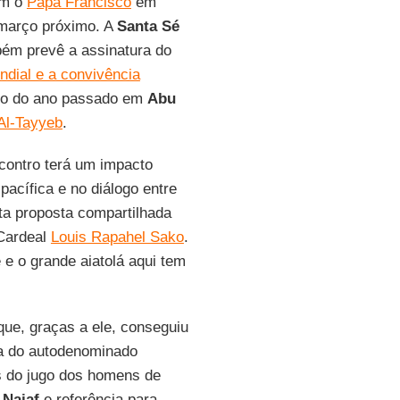
om o
Papa Francisco
em
 março próximo. A
Santa Sé
bém prevê a assinatura do
dial e a convivência
iro do ano passado em
Abu
Al-Tayyeb
.
contro terá um impacto
pacífica e no diálogo entre
ta proposta compartilhada
 Cardeal
Louis Rapahel Sako
.
 e o grande aiatolá aqui tem
 que, graças a ele, conseguiu
nça do autodenominado
ís do jugo dos homens de
 Najaf
e referência para