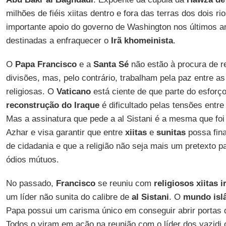
milhões de fiéis xiitas dentro e fora das terras dos dois ri
importante apoio do governo de Washington nos últimos a
destinadas a enfraquecer o
Irã khomeinista
.
O
Papa Francisco
e a
Santa Sé
não estão à procura de 
divisões, mas, pelo contrário, trabalham pela paz entre as 
religiosas. O
Vaticano
está ciente de que parte do esforço
reconstrução do Iraque
é dificultado pelas tensões entr
Mas a assinatura que pede a al Sistani é a mesma que foi 
Azhar e visa garantir que entre
xiitas
e
sunitas
possa fina
de cidadania e que a religião não seja mais um pretexto p
ódios mútuos.
No passado,
Francisco
se reuniu com
religiosos xiitas 
um líder não sunita do calibre de
al Sistani
. O
mundo isl
Papa possui um carisma único em conseguir abrir portas
Todos o viram em ação na reunião com o líder dos yazidi