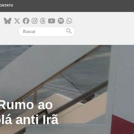
ONTATO
search
 Rumo ao
á anti Irã