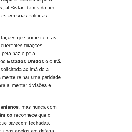
os, al Sistani tem sido um
nos em suas políticas
relações que aumentem as
diferentes filiações
 pela paz e pela
e os
Estados Unidos
e o
Irã
.
solicitada ao imã de al
lmente reinar uma paridade
ara alimentar divisões e
iranianos
, mas nunca com
âmico
reconhece que o
 que parecem fechadas.
 ou nos apelos em defesa