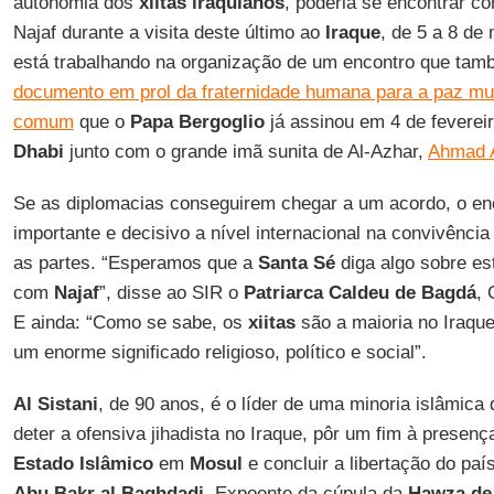
autonomia dos
xiitas iraquianos
, poderia se encontrar c
Najaf durante a visita deste último ao
Iraque
, de 5 a 8 de
está trabalhando na organização de um encontro que tam
documento em prol da fraternidade humana para a paz mun
comum
que o
Papa Bergoglio
já assinou em 4 de fevere
Dhabi
junto com o grande imã sunita de Al-Azhar,
Ahmad 
Se as diplomacias conseguirem chegar a um acordo, o en
importante e decisivo a nível internacional na convivência 
as partes. “Esperamos que a
Santa Sé
diga algo sobre es
com
Najaf
”, disse ao SIR o
Patriarca Caldeu de Bagdá
,
E ainda: “Como se sabe, os
xiitas
são a maioria no Iraque
um enorme significado religioso, político e social”.
Al Sistani
, de 90 anos, é o líder de uma minoria islâmica
deter a ofensiva jihadista no Iraque, pôr um fim à prese
Estado Islâmico
em
Mosul
e concluir a libertação do pa
Abu Bakr al Baghdadi
. Expoente da cúpula da
Hawza de