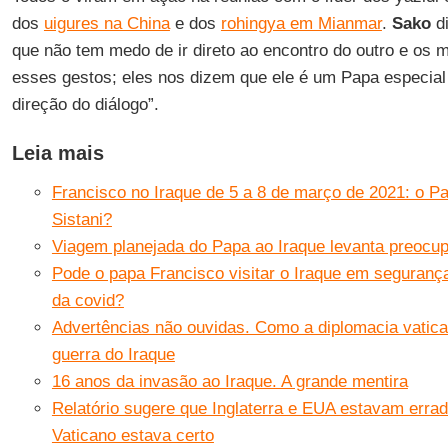
dos
uigures na China
e dos
rohingya em Mianmar
.
Sako
di
que não tem medo de ir direto ao encontro do outro e o
esses gestos; eles nos dizem que ele é um Papa especial
direção do diálogo”.
Leia mais
Francisco no Iraque de 5 a 8 de março de 2021: o Pap
Sistani?
Viagem planejada do Papa ao Iraque levanta preocu
Pode o papa Francisco visitar o Iraque em segura
da covid?
Advertências não ouvidas. Como a diplomacia vatic
guerra do Iraque
16 anos da invasão ao Iraque. A grande mentira
Relatório sugere que Inglaterra e EUA estavam errad
Vaticano estava certo