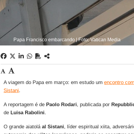
Papa Francisco embarcando | Foto: Vatican Media
A viagem do Papa em março: em estudo um
encontro com o
Sistani
.
A reportagem é de
Paolo Rodari
, publicada por
Repubbli
de
Luisa Rabolini
.
O grande aiatolá
al Sistani
, líder espiritual xiita, adversá