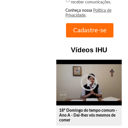
receber comunicações.
Conheça nossa
Política de
Privacidade
.
Vídeos IHU
play_circle_outline
18º Domingo do tempo comum -
Ano A - Dai-lhes vós mesmos de
comer