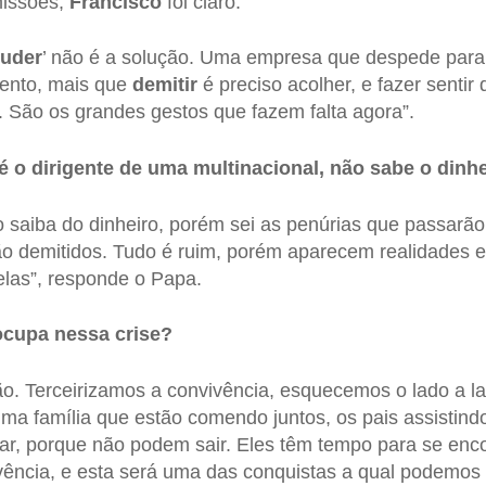
missões,
Francisco
foi claro:
puder
’ não é a solução. Uma empresa que despede para
ento, mais que
demitir
é preciso acolher, e fazer senti
. São os grandes gestos que fazem falta agora”.
 o dirigente de uma multinacional, não sabe o dinhe
 saiba do dinheiro, porém sei as penúrias que passarã
o demitidos. Tudo é ruim, porém aparecem realidades 
las”, responde o Papa.
ocupa nessa crise?
o. Terceirizamos a convivência, esquecemos o lado a l
a família que estão comendo juntos, os pais assistindo
ular, porque não podem sair. Eles têm tempo para se enc
vência, e esta será uma das conquistas a qual podemos