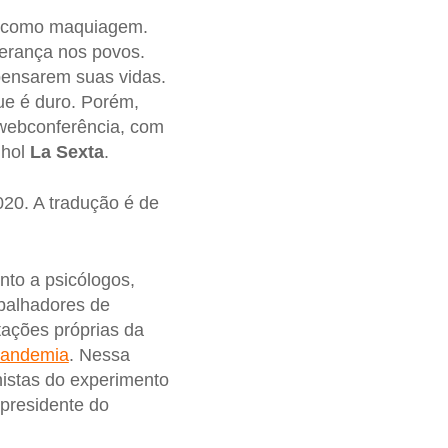
oa como maquiagem.
erança nos povos.
pensarem suas vidas.
ue é duro. Porém,
 webconferência, com
nhol
La Sexta
.
020. A tradução é de
unto a psicólogos,
abalhadores de
tações próprias da
andemia
. Nessa
nistas do experimento
-presidente do