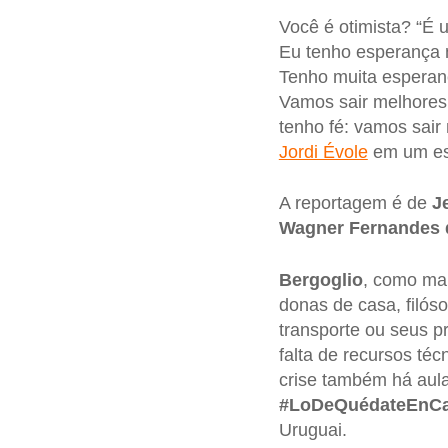
Você é otimista? “É
Eu tenho esperança 
Tenho muita esperan
Vamos sair melhores
tenho fé: vamos sair
Jordi Évole
em um esp
A reportagem é de
J
Wagner Fernandes 
Bergoglio
, como mai
donas de casa, filós
transporte ou seus p
falta de recursos té
crise também há aula
#LoDeQuédateEnC
Uruguai.