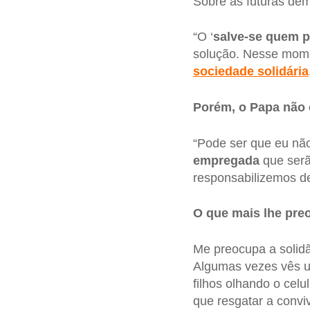
Sobre as futuras de
“O ‘
salve-se quem 
solução. Nesse mom
sociedade solidária
Porém, o Papa não é
“Pode ser que eu não
empregada
que serã
responsabilizemos de
O que mais lhe pre
Me preocupa a solidã
Algumas vezes vês um
filhos olhando o cel
que resgatar a convi