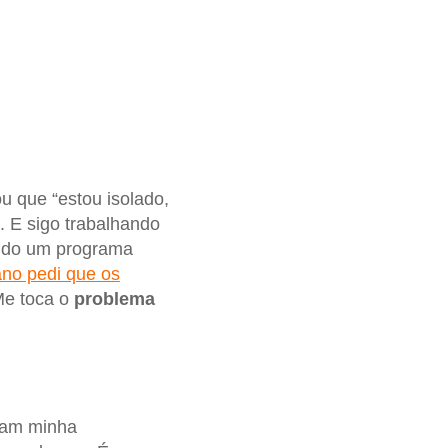
 que “estou isolado,
 E sigo trabalhando
endo um programa
ano pedi que os
Me toca o
problema
ntam minha