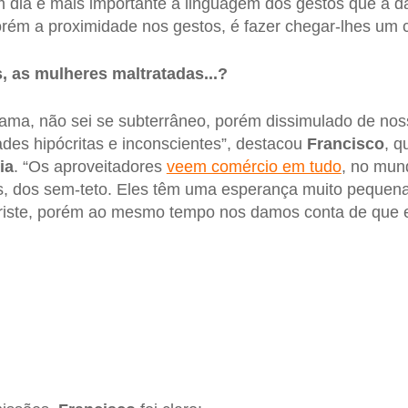
 dia é mais importante a linguagem dos gestos que a d
porém a proximidade nos gestos, é fazer chegar-lhes um 
, as mulheres maltratadas...?
ama, não sei se subterrâneo, porém dissimulado de nos
des hipócritas e inconscientes”, destacou
Francisco
, q
ia
. “Os aproveitadores
veem comércio em tudo
, no mund
s, dos sem-teto. Eles têm uma esperança muito pequen
 triste, porém ao mesmo tempo nos damos conta de que 
s