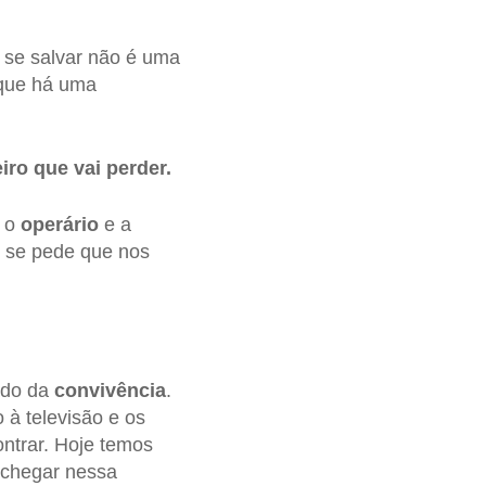
 se salvar não é uma
r que há uma
iro que vai perder.
o o
operário
e a
e se pede que nos
ado da
convivência
.
 à televisão e os
ontrar. Hoje temos
 chegar nessa