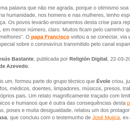
 uma palavra que não me agrada, porque o otimismo s
na humanidade, nos homens e nas mulheres, tenho esp
ça. Os povos levarão ensinamentos desta crise para re
, em menor número, claro. Muitos ficam pelo caminho q
 melhores”. O
papa Francisco
voltou a se conectar, via
ecial sobre o coronavírus transmitido pelo canal espa
esús Bastante
, publicada por
Religión Digital
, 22-03-2
de Azevedo
.
s um, formou parte do grupo técnico que
Évole
criou, j
ofos, médicos, doentes, limpadores, músicos, presos, tr
róprios pais. Um relato magnificamente traçado com limi
cnicos e humanos que é outra das consequências desta
p
s, poses e muita desigualdade, relatou um dos protago
asa
, que concluiu com o testemunho de
José Mujica
, ex