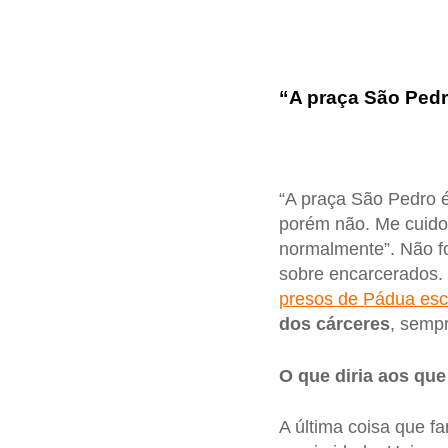
“A praça São Pedr
“A praça São Pedro é
porém não. Me cuido,
normalmente”. Não foi
sobre encarcerados.
presos de Pádua es
dos cárceres
, semp
O que diria aos qu
A última coisa que fa