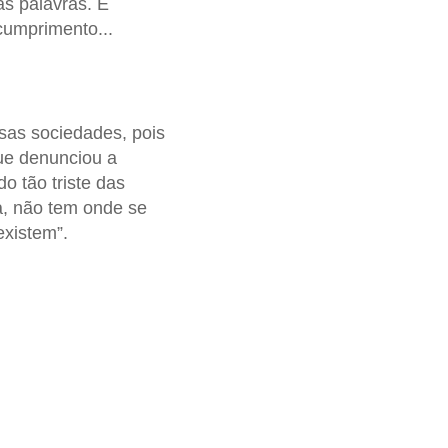
as palavras. É
cumprimento...
sas sociedades, pois
ue denunciou a
o tão triste das
a, não tem onde se
existem”.