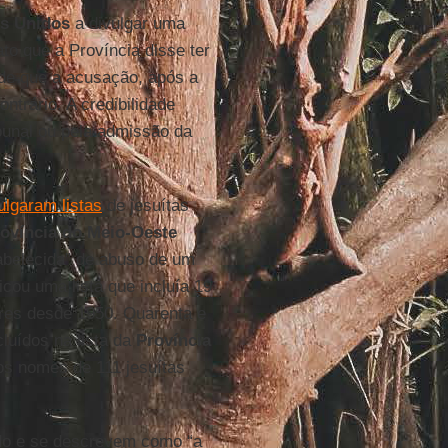
s Unidos
a divulgar uma
to que a Província disse ter
de que a acusação, após a
ntrário. A credibilidade
unal ou pela admissão da
ulgaram listas
de jesuítas
ovíncia do Meio-Oeste
abelecida” de abuso de um
icou uma lista que incluía 19
res desde 1950. Quarenta e
luídos na lista da
Província
os nomes de 111 jesuítas
do e se descrevem como “a