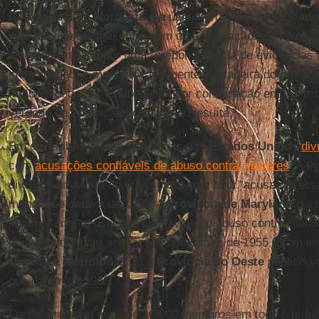
A
Província do Nordeste
é a última província dos
Estado
lista de jesuítas que enfrentam uma acusação confiável, fa
sido determinado por uma “preponderância de evidências 
investigação, é mais provavelmente verdadeira do que o co
também pode ser estabelecida por condenação em um trib
verdade da acusação por parte do jesuíta.”
Em dezembro, outras províncias dos
Estados Unidos
div
com
acusações confiáveis de abuso contra menores
. A
Pr
divulgou uma lista de 65 jesuítas com uma “acusação est
menor que datava de 1955. A
Província de Maryland
publ
jesuítas com acusações confiáveis de abuso contra meno
dois jesuítas com acusações que datam de 1955 foram inc
Central e Meridional
. Já a
Província do Oeste
publicou 
que datam de 1950.
Os jesuítas têm mais de 16.000 membros em todo o mun