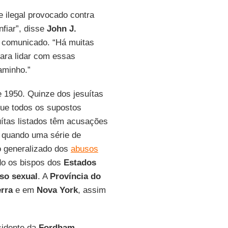
e ilegal provocado contra
fiar”, disse
John J.
 comunicado. “Há muitas
ara lidar com essas
aminho.”
 1950. Quinze dos jesuítas
ue todos os supostos
ítas listados têm acusações
, quando uma série de
 generalizado dos
abusos
do os bispos dos
Estados
so sexual
. A
Província do
erra
e em
Nova York
, assim
sidente da
Fordham