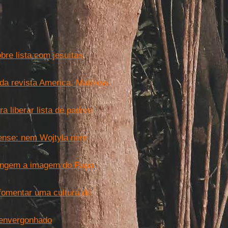
bre lista com jesuítas
 da revista America, Matthew
 liberar lista de padres
idense: nem Wojtyla nem
tingem a imagem do Papa
 fomentar uma cultura de
 envergonhado