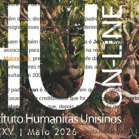
contra eles da
Murray-Weigel Hall
.”
Além disso, disse a declaração do padre
Devron
, “a Pro
designar esses homens como residentes para essa comuni
Quem também está incluído na lista é
John T. Ryan, SJ
, 
associado para o desenvolvimento na revista
America
. E
Malone, SJ
, presidente e editor-chefe da
America Media
,
conhecimento no início deste mês das acusações contra
jesuítas em 2002.
“O padre
Ryan
é o único jesuíta em qualquer uma das lista
acusados com credibilidade que foi empregado da
Americ
Malone
. Ele disse que, depois de uma revisão de arquivo
membros da equipe atual que se recordam do padre Ryan
informação que indicasse que qualquer membro da equipe
agora, tivesse conhecimento da suposta má conduta do 