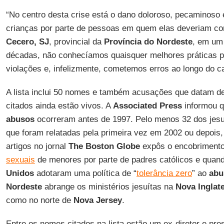
“No centro desta crise está o dano doloroso, pecaminoso 
crianças por parte de pessoas em quem elas deveriam con
Cecero, SJ
, provincial da
Província do Nordeste
, em um
décadas, não conhecíamos quaisquer melhores práticas p
violações e, infelizmente, cometemos erros ao longo do c
A lista inclui 50 nomes e também acusações que datam de
citados ainda estão vivos. A
Associated Press
informou q
abusos
ocorreram antes de 1997. Pelo menos 32 dos jesu
que foram relatadas pela primeira vez em 2002 ou depois
artigos no jornal
The Boston Globe
expôs o encobrimento
sexuais
de menores por parte de padres católicos e quan
Unidos
adotaram uma política de “
tolerância zero
” ao
abu
Nordeste
abrange os ministérios jesuítas na
Nova Inglat
como no norte de
Nova Jersey
.
Entre os nomes citados na lista estão um ex-diretor e pre