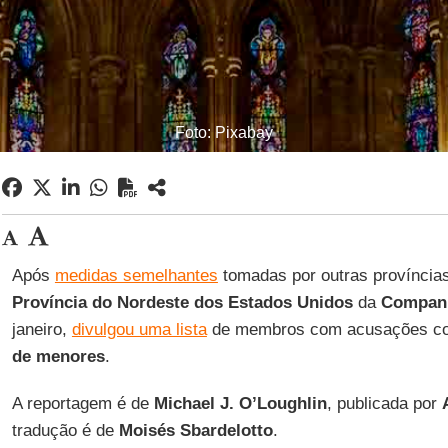
Foto: Pixabay
Após
medidas semelhantes
tomadas por outras província
Província do Nordeste dos Estados Unidos
da
Companh
janeiro,
divulgou uma lista
de membros com acusações co
de menores
.
A reportagem é de
Michael J. O’Loughlin
, publicada por
tradução é de
Moisés Sbardelotto
.