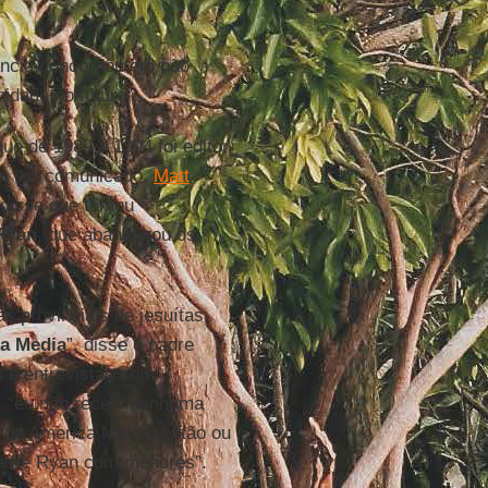
víncia concordou em não
dade no futuro”.
que de 1989 a 1994 foi editor
m um comunicado,
Matt
 disse que tomou
Ryan
, que abandonou os
s provinciais de jesuítas
a Media
”, disse o padre
s e entrevistas com
, “eu não recebi nenhuma
 da America Media, então ou
padre Ryan com menores”.