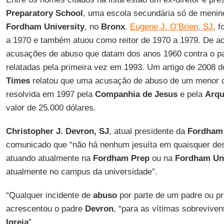
Preparatory School
, uma escola secundária só de meni
Fordham University
, no
Bronx
.
Eugene J. O’Brien, SJ
, f
a 1970 e também atuou como reitor de 1970 a 1979. De ac
acusações de abuso que datam dos anos 1960 contra o 
relatadas pela primeira vez em 1993. Um artigo de 2008 d
Times
relatou que uma acusação de abuso de um menor 
resolvida em 1997 pela
Companhia de Jesus
e pela
Arqu
valor de 25.000 dólares.
Christopher J. Devron, SJ
, atual presidente da
Fordham
comunicado que “não há nenhum jesuíta em quaisquer des
atuando atualmente na
Fordham Prep
ou na
Fordham Uni
atualmente no campus da universidade”.
“Qualquer incidente de
abuso
por parte de um padre ou pr
acrescentou o padre
Devron
, “para as vítimas sobreviven
Igreja
”.