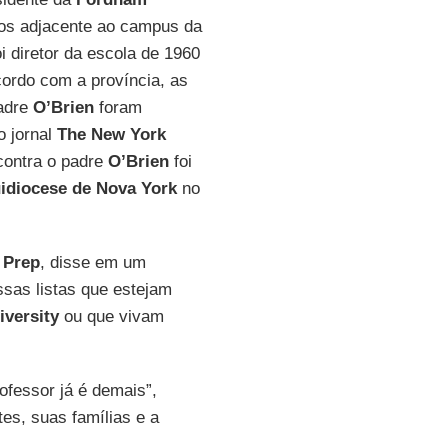
nos adjacente ao campus da
oi diretor da escola de 1960
ordo com a província, as
padre
O’Brien
foram
o jornal
The New York
contra o padre
O’Brien
foi
idiocese de Nova York
no
 Prep
, disse em um
sas listas que estejam
versity
ou que vivam
ofessor já é demais”,
tes, suas famílias e a