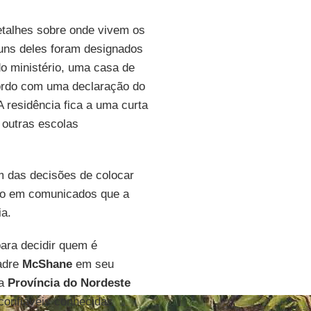
etalhes sobre onde vivem os
uns deles foram designados
 ministério, uma casa de
ordo com uma declaração do
 A residência fica a uma curta
 outras escolas
m das decisões de colocar
do em comunicados que a
ia.
ara decidir quem é
padre
McShane
em seu
 a
Província do Nordeste
onfiáveis conhecidas