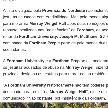
A lista divulgada pela
Província do Nordeste
não inclui d
jesuítas acusados com credibilidade. Mas pelo menos alg
para morar na
Murray-Weigel Hall
após suas remoções do
repouso localizada nas “adjacências” da
Fordham
, de ac
reitor da
Fordham University
,
Joseph M. McShane, SJ
.
caminhada da
Fordham Prep
e perto de pelo menos duas
secundárias.
A
Fordham University
e a
Fordham Prep
se distanciara
os jesuítas acusados de abuso na
Murray-Weigel
, dizen
província designou os jesuítas para morar nessa residênc
“A
Fordham University
historicamente não tem poderes p
designado para residir na
Murray-Weigel Hall
”, disse o 
comunicado. “Não obstante, por insistência da
Fordham
,
removeu recentemente todos os homens com acusações c