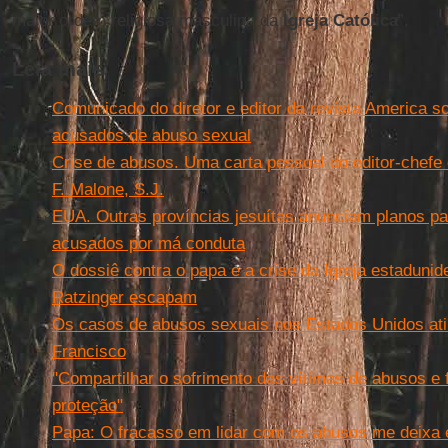
maior ordem religiosa masculina da
Igreja Católica
”.
Leia mais
Comunicado do diretor e editor da revista America so
acusados de abuso sexual
Crise de abusos. Uma carta pessoal do editor-chefe
F. Malone, S.J.
EUA. Outras províncias jesuítas anunciam planos para
acusados por má conduta
O dossiê contra o papa e a crise da Igreja estadun
Ratzinger escapam
Os casos de abusos sexuais nos Estados Unidos a
Francisco
"Compartilhar o sofrimento das vítimas de abusos e
proteção"
Papa: O fracasso em lidar com os abusos me deixa