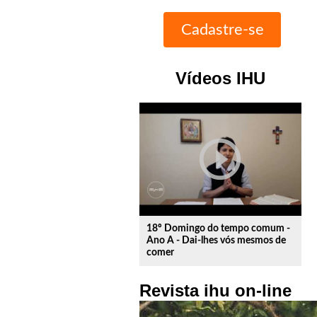
Vídeos IHU
play_circle_outline
18º Domingo do tempo comum -
Ano A - Dai-lhes vós mesmos de
comer
Revista ihu on-line