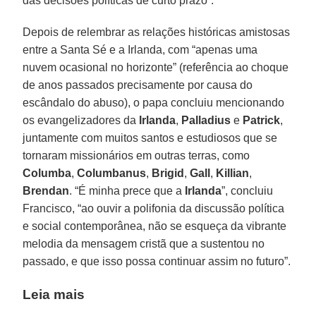
das decisões políticas de curto prazo”.
Depois de relembrar as relações históricas amistosas
entre a Santa Sé e a Irlanda, com “apenas uma
nuvem ocasional no horizonte” (referência ao choque
de anos passados precisamente por causa do
escândalo do abuso), o papa concluiu mencionando
os evangelizadores da
Irlanda
,
Palladius
e
Patrick
,
juntamente com muitos santos e estudiosos que se
tornaram missionários em outras terras, como
Columba
,
Columbanus
,
Brigid
,
Gall
,
Killian
,
Brendan
. “É minha prece que a
Irlanda
”, concluiu
Francisco, “ao ouvir a polifonia da discussão política
e social contemporânea, não se esqueça da vibrante
melodia da mensagem cristã que a sustentou no
passado, e que isso possa continuar assim no futuro”.
Leia mais