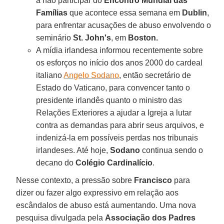
a não participar do
Encontro Mundial das
Famílias
que acontece essa semana em
Dublin
,
para enfrentar acusações de abuso envolvendo o
seminário
St. John's
, em
Boston.
A mídia irlandesa informou recentemente sobre
os esforços no início dos anos 2000 do cardeal
italiano
Angelo Sodano
, então secretário de
Estado do Vaticano, para convencer tanto o
presidente irlandês quanto o ministro das
Relações Exteriores a ajudar a Igreja a lutar
contra as demandas para abrir seus arquivos, e
indenizá-la em possíveis perdas nos tribunais
irlandeses. Até hoje,
Sodano
continua sendo o
decano do
Colégio Cardinalício
.
Nesse contexto, a pressão sobre
Francisco
para
dizer ou fazer algo expressivo em relação aos
escândalos de abuso está aumentando. Uma nova
pesquisa divulgada pela
Associação dos Padres