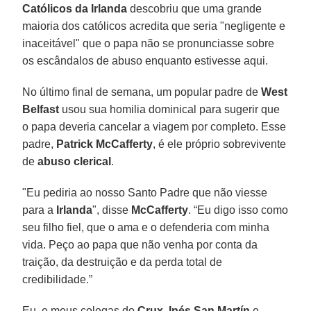
Católicos da Irlanda
descobriu que uma grande
maioria dos católicos acredita que seria "negligente e
inaceitável" que o papa não se pronunciasse sobre
os escândalos de abuso enquanto estivesse aqui.
No último final de semana, um popular padre de
West
Belfast
usou sua homilia dominical para sugerir que
o papa deveria cancelar a viagem por completo. Esse
padre,
Patrick McCafferty
, é ele próprio sobrevivente
de
abuso clerical
.
"Eu pediria ao nosso Santo Padre que não viesse
para a
Irlanda
", disse
McCafferty
. “Eu digo isso como
seu filho fiel, que o ama e o defenderia com minha
vida. Peço ao papa que não venha por conta da
traição, da destruição e da perda total de
credibilidade.”
Eu, e meus colegas do
Crux
,
Inés San Martín
e