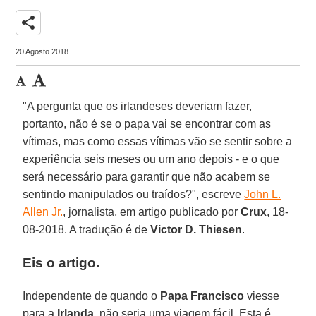
share
20 Agosto 2018
"A pergunta que os irlandeses deveriam fazer,
portanto, não é se o papa vai se encontrar com as
vítimas, mas como essas vítimas vão se sentir sobre a
experiência seis meses ou um ano depois - e o que
será necessário para garantir que não acabem se
sentindo manipulados ou traídos?", escreve
John L.
Allen Jr.
, jornalista, em artigo publicado por
Crux
, 18-
08-2018. A tradução é de
Victor D. Thiesen
.
Eis o artigo.
Independente de quando o
Papa Francisco
viesse
para a
Irlanda
, não seria uma viagem fácil. Esta é