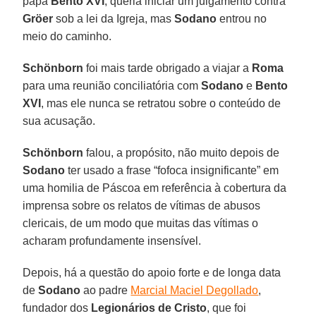
papa
Bento XVI
, queria iniciar um julgamento contra
Gröer
sob a lei da Igreja, mas
Sodano
entrou no
meio do caminho.
Schönborn
foi mais tarde obrigado a viajar a
Roma
para uma reunião conciliatória com
Sodano
e
Bento
XVI
, mas ele nunca se retratou sobre o conteúdo de
sua acusação.
Schönborn
falou, a propósito, não muito depois de
Sodano
ter usado a frase “fofoca insignificante” em
uma homilia de Páscoa em referência à cobertura da
imprensa sobre os relatos de vítimas de abusos
clericais, de um modo que muitas das vítimas o
acharam profundamente insensível.
Depois, há a questão do apoio forte e de longa data
de
Sodano
ao padre
Marcial Maciel Degollado
,
fundador dos
Legionários de Cristo
, que foi