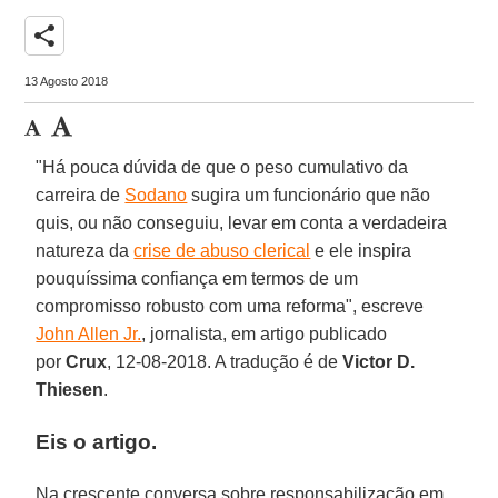
share
13 Agosto 2018
"Há pouca dúvida de que o peso cumulativo da
carreira de
Sodano
sugira um funcionário que não
quis, ou não conseguiu, levar em conta a verdadeira
natureza da
crise de abuso clerical
e ele inspira
pouquíssima confiança em termos de um
compromisso robusto com uma reforma", escreve
John Allen Jr.
, jornalista, em artigo publicado
por
Crux
, 12-08-2018. A tradução é de
Victor D.
Thiesen
.
Eis o artigo.
Na crescente conversa sobre responsabilização em