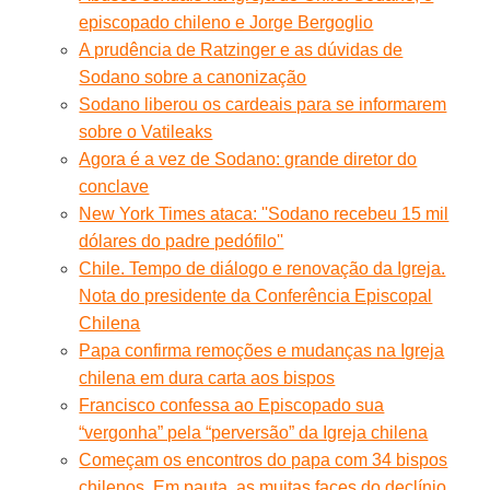
episcopado chileno e Jorge Bergoglio
A prudência de Ratzinger e as dúvidas de
Sodano sobre a canonização
Sodano liberou os cardeais para se informarem
sobre o Vatileaks
Agora é a vez de Sodano: grande diretor do
conclave
New York Times ataca: ''Sodano recebeu 15 mil
dólares do padre pedófilo''
Chile. Tempo de diálogo e renovação da Igreja.
Nota do presidente da Conferência Episcopal
Chilena
Papa confirma remoções e mudanças na Igreja
chilena em dura carta aos bispos
Francisco confessa ao Episcopado sua
“vergonha” pela “perversão” da Igreja chilena
Começam os encontros do papa com 34 bispos
chilenos. Em pauta, as muitas faces do declínio