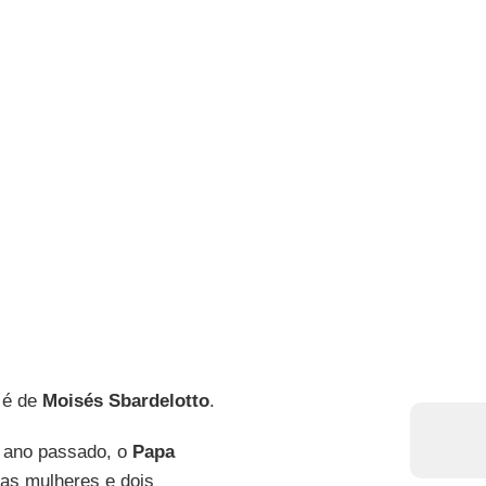
o é de
Moisés Sbardelotto
.
o ano passado, o
Papa
uas mulheres e dois