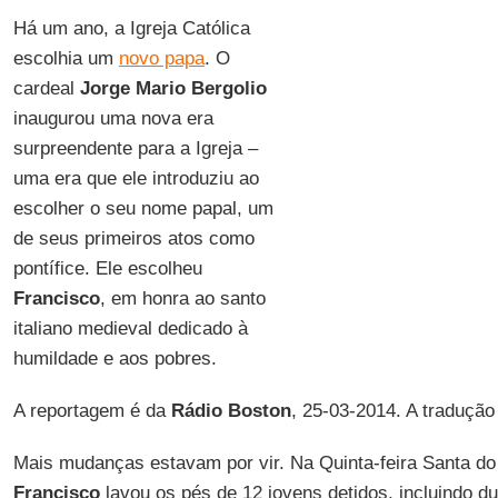
Há um ano, a Igreja Católica
escolhia um
novo papa
. O
cardeal
Jorge Mario Bergolio
inaugurou uma nova era
surpreendente para a Igreja –
uma era que ele introduziu ao
escolher o seu nome papal, um
de seus primeiros atos como
pontífice. Ele escolheu
Francisco
, em honra ao santo
italiano medieval dedicado à
humildade e aos pobres.
A reportagem é da
Rádio Boston
, 25-03-2014. A traduçã
Mais mudanças estavam por vir. Na Quinta-feira Santa d
Francisco
lavou os pés de 12 jovens detidos, incluindo d