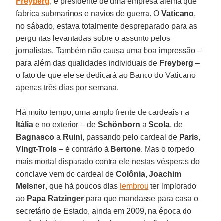
Freyberg
, é presidente de uma empresa alemã que
fabrica submarinos e navios de guerra. O
Vaticano
,
no sábado, estava totalmente despreparado para as
perguntas levantadas sobre o assunto pelos
jornalistas. Também não causa uma boa impressão –
para além das qualidades individuais de
Freyberg
–
o fato de que ele se dedicará ao Banco do Vaticano
apenas três dias por semana.
Há muito tempo, uma amplo frente de cardeais na
Itália
e no exterior – de
Schönborn
a
Scola
, de
Bagnasco
a
Ruini
, passando pelo cardeal de
Paris
,
Vingt-Trois
– é contrário à
Bertone
. Mas o torpedo
mais mortal disparado contra ele nestas vésperas do
conclave vem do cardeal de
Colônia
,
Joachim
Meisner
, que há poucos dias
lembrou
ter implorado
ao
Papa Ratzinger
para que mandasse para casa o
secretário de Estado, ainda em 2009, na época do