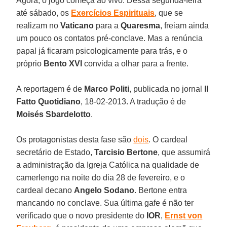
Agora, o jogo começa ao vivo. Dessa segunda-feira
até sábado, os
Exercícios Espirituais
, que se
realizam no
Vaticano
para a
Quaresma
, freiam ainda
um pouco os contatos pré-conclave. Mas a renúncia
papal já ficaram psicologicamente para trás, e o
próprio
Bento XVI
convida a olhar para a frente.
A reportagem é de
Marco Politi
, publicada no jornal
Il
Fatto Quotidiano
, 18-02-2013. A tradução é de
Moisés Sbardelotto
.
Os protagonistas desta fase são
dois
. O cardeal
secretário de Estado,
Tarcisio Bertone
, que assumirá
a administração da Igreja Católica na qualidade de
camerlengo na noite do dia 28 de fevereiro, e o
cardeal decano
Angelo Sodano
. Bertone entra
mancando no conclave. Sua última gafe é não ter
verificado que o novo presidente do
IOR
,
Ernst von