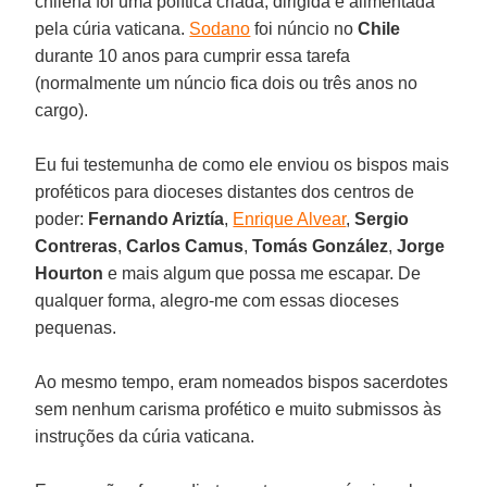
chilena foi uma política criada, dirigida e alimentada
pela cúria vaticana.
Sodano
foi núncio no
Chile
durante 10 anos para cumprir essa tarefa
(normalmente um núncio fica dois ou três anos no
cargo).
Eu fui testemunha de como ele enviou os bispos mais
proféticos para dioceses distantes dos centros de
poder:
Fernando Ariztía
,
Enrique Alvear
,
Sergio
Contreras
,
Carlos Camus
,
Tomás González
,
Jorge
Hourton
e mais algum que possa me escapar. De
qualquer forma, alegro-me com essas dioceses
pequenas.
Ao mesmo tempo, eram nomeados bispos sacerdotes
sem nenhum carisma profético e muito submissos às
instruções da cúria vaticana.