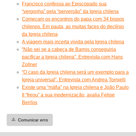
Francisco confessa ao Episcopado sua
“vergonha” pela “perversão” da Igreja chilena
Começam os encontros do papa com 34 bispos
chilenos. Em pauta, as muitas faces do declínio
da Igreja chilena
A viagem mais incerta vivida pela Igreja chilena
“Não sei se a cabeça de Barros conseguiria
pacificar a Igreja chilena”. Entrevista com Hans
Zollner
“O caso da Igreja chilena será um exemplo para a
Igreja universal”. Entrevista com Andrea Tornielli
Existe uma “máfia” na Igreja chilena e João Paulo
II “freou” a sua modernização, avalia Felipe
Berríos
⚠️
Comunicar erro