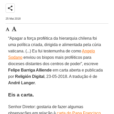
share
25 Mai 2018
“Apagar a força profética da hierarquia chilena foi
uma política criada, dirigida e alimentada pela cúria
vaticana. (...) Eu fui testemunha de como
Angelo
Sodano
enviou os bispos mais proféticos para
dioceses distantes dos centros de poder”, escreve
Felipe Barriga Alliende
em carta aberta e publicada
por
Religión Digital
, 23-05-2018. A tradução é de
André Langer
.
Eis a carta.
Senhor Diretor: gostaria de fazer algumas
observações em relação à
carta do Papa Francisco