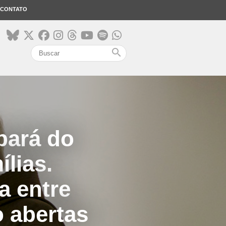
CONTATO
search
pará do
lias.
a entre
o abertas