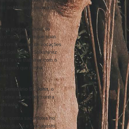
ato de
Mónaco
, de acordo
sua página pessoal do
o o "assediou" e que suas
u com o diretor de vocações
de Solkshinitz. Solkshinitz
nell
"e vai trabalhar com o
... Espero que minha
ade."
do
Seminário St. John
, o
es sobre acusações contra
ebraska
.
ções contra sacerdotes no
 dos dias 4 e 5 de agosto