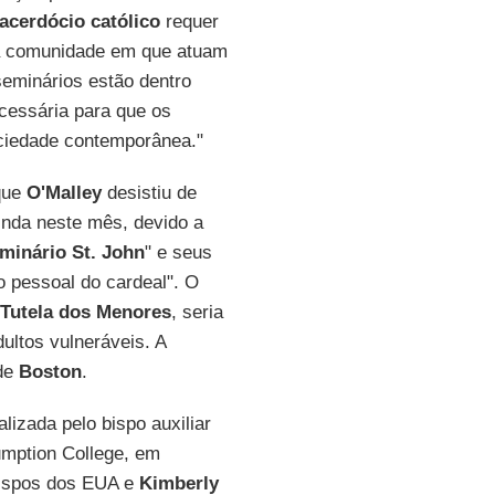
sacerdócio católico
requer
 a comunidade em que atuam
eminários estão dentro
cessária para que os
ciedade contemporânea."
 que
O'Malley
desistiu de
ainda neste mês, devido a
minário St. John
" e seus
o pessoal do cardeal". O
 Tutela dos Menores
, seria
ultos vulneráveis. A
 de
Boston
.
lizada pelo bispo auxiliar
umption College, em
bispos dos EUA e
Kimberly