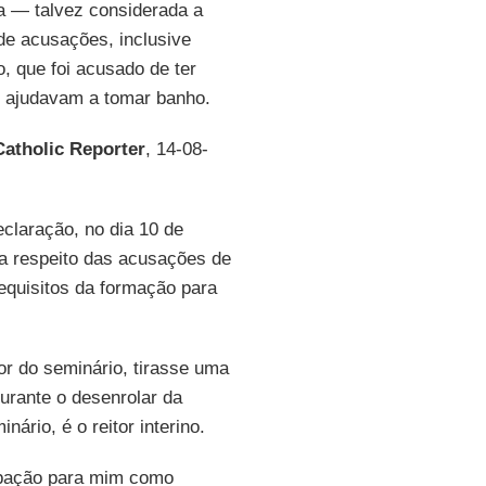
ka — talvez considerada a
de acusações, inclusive
o, que foi acusado de ter
o ajudavam a tomar banho.
Catholic Reporter
, 14-08-
claração, no dia 10 de
 a respeito das acusações de
requisitos da formação para
tor do seminário, tirasse uma
urante o desenrolar da
nário, é o reitor interino.
upação para mim como