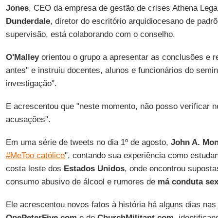
Jones
, CEO da empresa de gestão de crises Athena Lega
Dunderdale
, diretor do escritório arquidiocesano de padrõ
supervisão, está colaborando com o conselho.
O'Malley
orientou o grupo a apresentar as conclusões e 
antes" e instruiu docentes, alunos e funcionários do semi
investigação".
E acrescentou que "neste momento, não posso verificar n
acusações".
Em uma série de tweets no dia 1º de agosto,
John A. Mo
#MeToo católico
", contando sua experiência como estuda
costa leste dos
Estados Unidos
, onde encontrou suposta
consumo abusivo de álcool e rumores de
má conduta sex
Ele acrescentou novos fatos à história há alguns dias na
OnePeterFive.com
e do
ChurchMilitant.com
, identifica