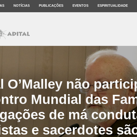
AS
NOTÍCIAS
PUBLICAÇÕES
EVENTOS
ESPIRITUALIDADE
l O’Malley não partici
ntro Mundial das Famí
igações de má condut
stas e sacerdotes sã