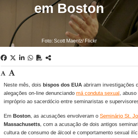
em Boston
Foto: Scott Maentz/ Flickr
Neste mês, dois
bispos dos EUA
abriram investigações 
alegações on-line denunciando
má conduta sexual
, abuso
impróprio ao sacerdócio entre seminaristas e supervisor
Em
Boston
, as acusações envolveram o
Seminário St. J
Massachusetts
, com a acusação de dois antigos seminar
cultura de consumo de álcool e comportamento sexual ilíci