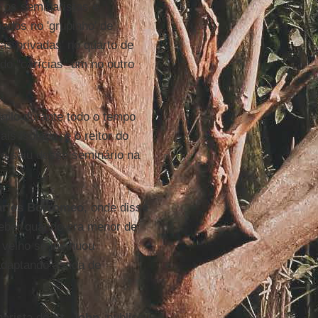
 os seminaristas e
ados no 'grupinho' de
as privadas' no quarto de
o "carícias" um no outro
gilo durante todo o tempo
s isolado, e o reitor do
le saiu desse seminário na
arles Borromeo
, onde disse
beber quando era menor de
 velho se insinuou
daptando à vida de
narista de
St. John
, publicou