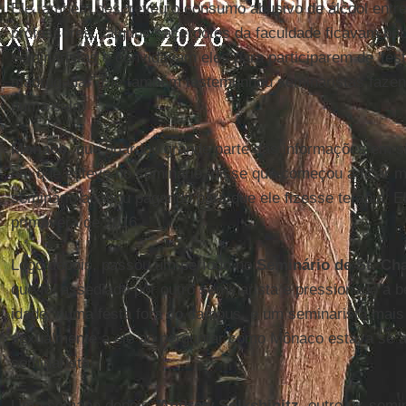
Ele também descreveu o consumo abusivo de álcool entre
professores: "alguns sacerdotes da faculdade ficavam bêb
seminaristas e convidavam eles para participarem de 'fest
madrugada.” Ele também testemunhou seminaristas fazend
numa sala.
Monaco
, que guardou grande parte das informações em si
em que esteve no seminário, disse que começou a ficar mai
seminário acabou pagando para que ele fizesse terapia. E
primavera de 2016.
Logo depois, passou um período no
Seminário de St. Ch
que foi assediado por outro seminarista e pressionado a 
idade, numa festa fora do campus, e um seminarista mais
sexualmente a ele ao perguntar como Mônaco estava se a
seminarista.
Uma semana depois,
Andrew Solkshinitz
, outro ex-semi