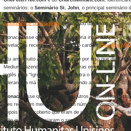
seminários: o
Seminário St. John
, o principal seminário 
2016, e o
St. Charles Borromeo
, em
Wynnewood
,
Penns
arquidiocese de Filadélfia
, onde atuou durante o ano letivo
Monaco disse que contou sua história inspirado pelo mo
revelações recentes sobre o antigo cardeal
Theodore McC
"Eu amo muito a Igreja Católica e é por isso que digo
#Ch
Medium, fazendo um jogo de palavras entre o conhecido 
inglês para “Igreja”. "Não se encontra o verdadeiro amor
tolerando a má conduta ou protegendo abusadores."
Monaco
disse que quando ele e outros seminaristas est
eles recebiam mensagens de um número anônimo "propond
depois foi descoberto que eram de outro seminarista. E,
feito quando denunciaram o seminarista.