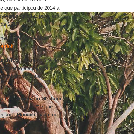
de que participou de 2014 a
ylvania
, que faz parte da
 de 2010.
vimento
#MeToo
e das
arrick
.
urchToo
", disse no site do
movimento e a palavra em
 escondendo o abuso,
avam no
Seminário St. John
,
o um 'encontro'" e que
 segundo
Monaco
, nada foi