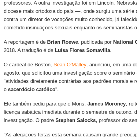
professores. A outra investigação foi em Lincoln, Nebras
diocese mais ortodoxa do país —, onde surgiu uma série 
contra um diretor de vocações muito conhecido, já falecid
cometido insinuações sexuais enquanto os seminaristas 
A reportagem é de
Brian Roewe
, publicada por
National 
2018. A tradução é de
Luísa Flores Somavilla
.
O cardeal de Boston,
Sean O'Malley
, anunciou, em uma de
agosto, que solicitou uma investigação sobre o seminário
"atividades diretamente contrárias aos padrões morais e 
o
sacerdócio católico
".
Ele também pediu para que o Mons.
James Moroney
, rei
licença sabática imediata durante o semestre de outono, d
investigação. O padre
Stephen Salocks
, professor do semi
"As alegações feitas esta semana causam grande preoc