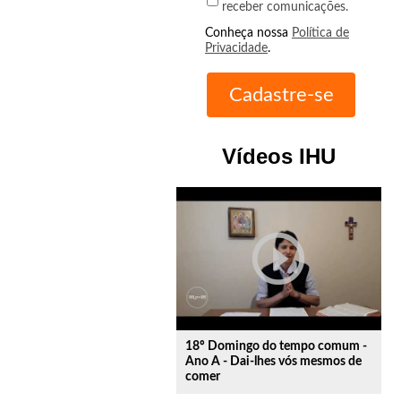
receber comunicações.
Conheça nossa
Política de
Privacidade
.
Vídeos IHU
play_circle_outline
18º Domingo do tempo comum -
Ano A - Dai-lhes vós mesmos de
comer