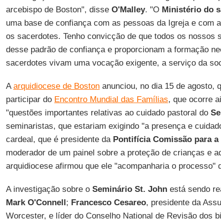
arcebispo de Boston", disse
O'Malley
. "O
Ministério do 
uma base de confiança com as pessoas da Igreja e com
os sacerdotes. Tenho convicção de que todos os nossos s
desse padrão de confiança e proporcionam a formação ne
sacerdotes vivam uma vocação exigente, a serviço da so
A
arquidiocese de Boston
anunciou, no dia 15 de agosto,
participar do
Encontro Mundial das Famílias
, que ocorre 
"questões importantes relativas ao cuidado pastoral do
Se
seminaristas, que estariam exigindo "a presença e cuidad
cardeal, que é presidente da
Pontifícia Comissão para a
moderador de um painel sobre a proteção de crianças e ad
arquidiocese afirmou que ele "acompanharia o processo"
A investigação sobre o
Seminário St. John
está sendo rea
Mark O'Connell
;
Francesco Cesareo
, presidente da Ass
Worcester, e líder do Conselho National de Revisão dos 