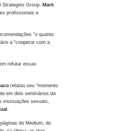
l Strategies Group.
Mark
es profissionais e
recomendações "o quanto
nário a "cooperar com a
em refutar essas
naco
relatou seu "momento
nte em dois seminários da
s insinuações sexuais,
ual
.
s páginas do Medium, do
ndo, na última, os dois