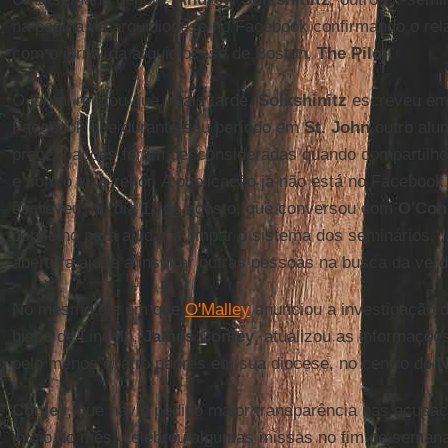
na página da arquidiocese no Facebook confirmando o rel
com o jornal da arquidiocese de Boston,
The Pilot
.
O jornal relatou que, mais tarde,
Solkshinitz
escreveu em 
Facebook que durante seu período em
St. John
outro alun
preocupações foram desconsideradas quando compartilho
e com o vice-reitor. A publicação já não está no Facebook 
escreveu, no dia 11 de agosto, que conversou com
O'Con
conselho para ajudar a limpar o sistema dos seminários. 
abertura ajude a inspirar outras pessoas na busca da verd
No mesmo dia em que
O'Malley
anunciou a investigação 
bispo de Lincoln,
James Conley
, atualizou as informaçõ
pelo menos quatro padres em sua diocese, no centro de
N
Conley
, que havia pedido maior transparência nas acusa
início do mês, celebrou algumas missas no fim de semana