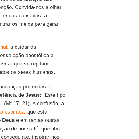
nção. Convida-nos a olhar
 feridas causadas, a
ntrar os meios para gerar
onal
, a cuidar da
nossa ação apostólica a
evitar que se repitam
todos os seres humanos.
 mudanças profundas e
ertência de
Jesus
: “Este tipo
m
” (Mt 17, 21). A confusão, a
o espiritual
que esta
e Deus
e em tantas outras
ção de nossa fé, que abra
 conseguinte, inspirar-nos