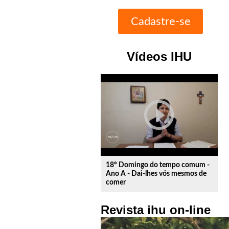
Vídeos IHU
play_circle_outline
18º Domingo do tempo comum -
Ano A - Dai-lhes vós mesmos de
comer
Revista ihu on-line