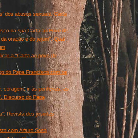
s’ dos abusos sexuais. Carta
isco na sua Carta ao Povo de
 da oração e do jejum". Qual
hum
car a ''Carta ao povo de
logo do Papa Francisco com os
 coragem, ir às periferias, às
". Discurso do Papa
''. Revista dos jesuítas
ista com Arturo Sosa