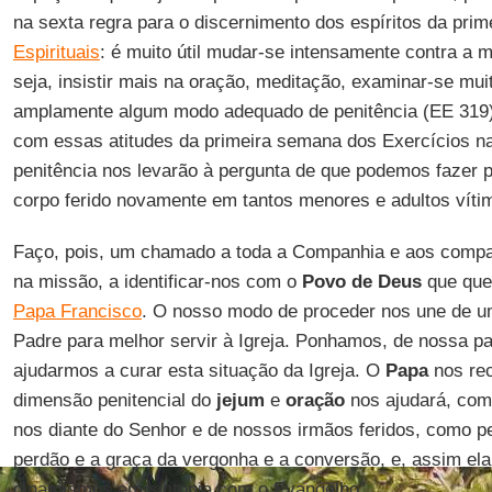
na sexta regra para o discernimento dos espíritos da pr
Espirituais
: é muito útil mudar-se intensamente contra a
seja, insistir mais na oração, meditação, examinar-se mui
amplamente algum modo adequado de penitência (EE 319)
com essas atitudes da primeira semana dos Exercícios na
penitência nos levarão à pergunta de que podemos fazer po
corpo ferido novamente em tantos menores e adultos víti
Faço, pois, um chamado a toda a Companhia e aos comp
na missão, a identificar-nos com o
Povo de Deus
que qu
Papa Francisco
. O nosso modo de proceder nos une de u
Padre para melhor servir à Igreja. Ponhamos, de nossa par
ajudarmos a curar esta situação da Igreja. O
Papa
nos rec
dimensão penitencial do
jejum
e
oração
nos ajudará, co
nos diante do Senhor e de nossos irmãos feridos, como 
perdão e a graça da vergonha e a conversão, e, assim el
dinamismos em sintonia com o Evangelho”.