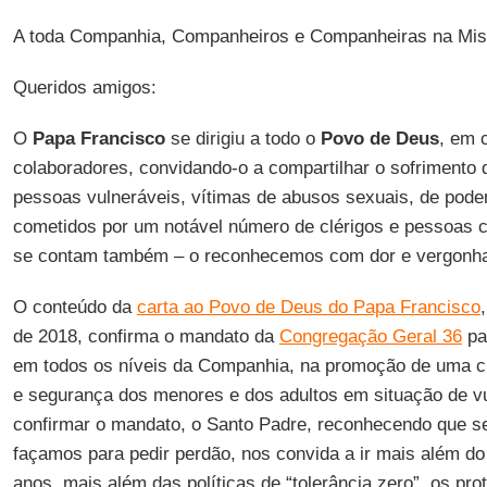
A toda Companhia, Companheiros e Companheiras na Mi
Queridos amigos:
O
Papa Francisco
se dirigiu a todo o
Povo de Deus
, em 
colaboradores, convidando-o a compartilhar o sofrimento 
pessoas vulneráveis, vítimas de abusos sexuais, de poder
cometidos por um notável número de clérigos e pessoas c
se contam também – o reconhecemos com dor e vergonh
O conteúdo da
carta ao Povo de Deus do Papa Francisco
de 2018, confirma o mandato da
Congregação Geral 36
pa
em todos os níveis da Companhia, na promoção de uma cu
e segurança dos menores e dos adultos em situação de vu
confirmar o mandato, o Santo Padre, reconhecendo que s
façamos para pedir perdão, nos convida a ir mais além d
anos, mais além das políticas de “tolerância zero”, os pr