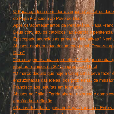
Leia mais
O Papa condena com ‘dor e vergonha’ as ‘atrocidade
do Papa Francisco ao Povo de Deus
Após os acontecimentos da Pensilvânia, Papa Franc
Deus convidou os católicos "ao exercício penitencial
Episcopado anunciou as primeiras iniciativas? Nen
Abusos: nenhum novo documento papal. Deve-se apli
Deus''
"Ter coragem e audácia profética." A íntegra do diá
jesuítas reunidos na 36ª Congregação Geral
''O marco daquilo que hoje a Companhia deve fazer é:
encruzilhadas das ideias, dos problemas, da missão
Francisco aos jesuítas em formação
Abusos no Chile: ''Ferida aberta, dolorosa e complexa
aprofunda a reflexão
60 anos de vida religiosa do Papa Francisco. Entrev