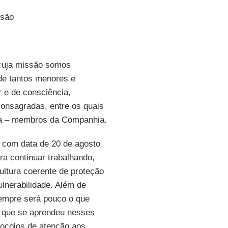
ssão
cuja missão somos
de tantos menores e
 e de consciência,
onsagradas, entre os quais
a – membros da Companhia.
, com data de 20 de agosto
ra continuar trabalhando,
ltura coerente de proteção
lnerabilidade. Além de
empre será pouco o que
o que se aprendeu nesses
otocolos de atenção aos