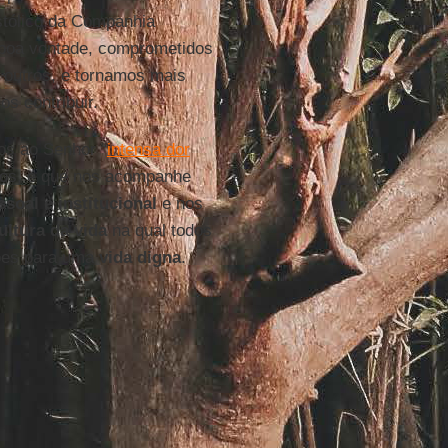
stólico da Companhia
boa vontade, comprometidos
 outros, e tornamos mais
s contribuir.
os ao Senhor “
intensa dor
usos, e que nos acompanhe
soal e institucional
e nos
ultura da vida
na qual todos
ões para uma
vida digna
.