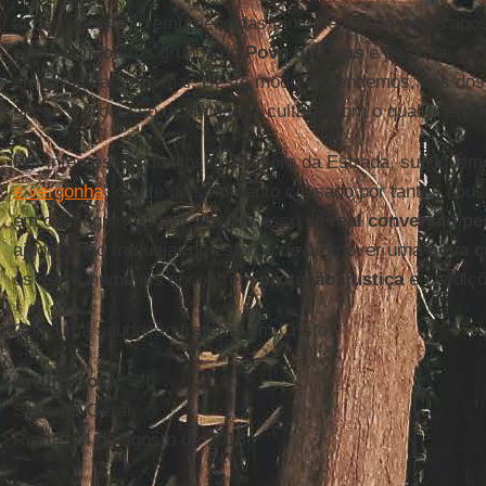
ações que serão empreendidas tanto dentro do corpo apo
como com outros grupos do
Povo de Deus
e pessoas de 
em erradicar este mal. Deste modo, aprendemos, uns dos
eficaz o processo de mudança cultural com o qual queremo
Por intercessão de Nossa Senhora da Estrada, supliquem
e vergonha
” diante do sofrimento causado por tantos ab
em conseguir realizar um processo de
real conversão pes
ajude a não fraquejar no esforço de promover uma
nova c
os seres humanos encontrem
proteção
,
justiça
e condiç
Com uma saudação fraterna em Cristo,
Arturo Sosa
, S.I.
Superior Geral
Roma, 24 de agosto de 2018