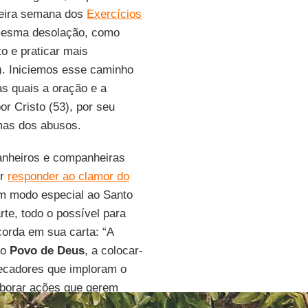
imeira semana dos
Exercícios
 mesma desolação, como
to e praticar mais
. Iniciemos esse caminho
s quais a oração e a
r Cristo (53), por seu
mas dos abusos.
anheiros e companheiras
er
responder ao clamor do
m modo especial ao Santo
te, todo o possível para
orda em sua carta: “A
mo
Povo de Deus
, a colocar-
pecadores que imploram o
aborar ações que gerem