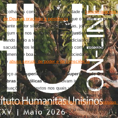
Acolhamos com abertura e criatividade o
convite que nos 
de Deus, à oração e à penitência
: que o
jejum
e a
oração
diante da dor silenciada nas crianças, jovens e pessoas 
Jejum que nos dá
fome
e sede de justiça
e nos encoraja 
dando apoio a todas as medidas judiciais que sejam nece
sacuda e nos leve ao compromisso com a
verdade
e na
c
homens de boa vontade e com a sociedade em geral, para l
de
abuso sexual, de poder e de consciência
.
Peço aos
Superiores Maiores
,
Superiores de Comunid
Obras Apostólicas
que promovam iniciativas que tornem r
situações e contextos nos quais vivemos, este estilo
oran
as portas de nossos corações e compromissos apostólicos
promoção da cultura de proteção dos menores e pessoas 
suas complexas dimensões, como já nos havia proposto 
sua carta de 18 de maio de 2015. Animo a todos a que com