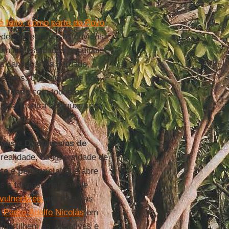
é feito, como parte do Povo
despertem nossos ouvidos
com necessidades especiais.
a caminhar na verdade,
ssárias. Um jejum que nos
aridade
com todos os
utar contra qualquer tipo
ades
e
Diretores/as de
ealidade, na diversidade de
te
e
penitencial
que abre
 a formas criativas de
vulneráveis
em todas as
o
Padre Adolfo Nicolás
em
partilhem as iniciativas e