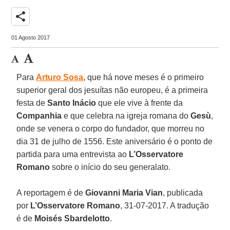
share
01 Agosto 2017
Para
Arturo Sosa
, que há nove meses é o primeiro
superior geral dos jesuítas não europeu, é a primeira
festa de
Santo Inácio
que ele vive à frente da
Companhia
e que celebra na igreja romana do
Gesù
,
onde se venera o corpo do fundador, que morreu no
dia 31 de julho de 1556. Este aniversário é o ponto de
partida para uma entrevista ao
L’Osservatore
Romano
sobre o início do seu generalato.
A reportagem é de
Giovanni Maria Vian
, publicada
por
L’Osservatore Romano
, 31-07-2017. A tradução
é de
Moisés Sbardelotto
.