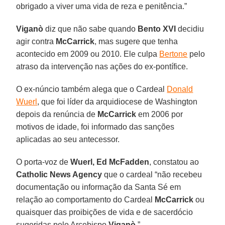
obrigado a viver uma vida de reza e penitência.”
Viganò
diz que não sabe quando
Bento XVI
decidiu
agir contra
McCarrick
, mas sugere que tenha
acontecido em 2009 ou 2010. Ele culpa
Bertone
pelo
atraso da intervenção nas ações do ex-pontífice.
O ex-núncio também alega que o Cardeal
Donald
Wuerl
, que foi líder da arquidiocese de Washington
depois da renúncia de
McCarrick
em 2006 por
motivos de idade, foi informado das sanções
aplicadas ao seu antecessor.
O porta-voz de
Wuerl,
Ed McFadden
, constatou ao
Catholic News Agency
que o cardeal “não recebeu
documentação ou informação da Santa Sé em
relação ao comportamento do Cardeal
McCarrick
ou
quaisquer das proibições de vida e de sacerdócio
sugeridas pelo Arcebispo
Viganò
.”