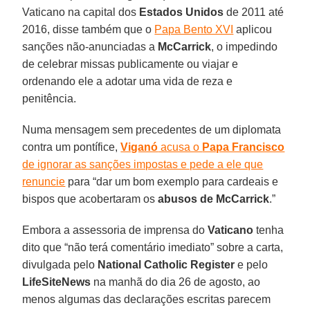
Vaticano na capital dos
Estados Unidos
de 2011 até
2016, disse também que o
Papa Bento XVI
aplicou
sanções não-anunciadas a
McCarrick
, o impedindo
de celebrar missas publicamente ou viajar e
ordenando ele a adotar uma vida de reza e
penitência.
Numa mensagem sem precedentes de um diplomata
contra um pontífice,
Viganó
acusa o
Papa Francisco
de ignorar as sanções impostas e pede a ele que
renuncie
para “dar um bom exemplo para cardeais e
bispos que acobertaram os
abusos de McCarrick
.”
Embora a assessoria de imprensa do
Vaticano
tenha
dito que “não terá comentário imediato” sobre a carta,
divulgada pelo
National Catholic Register
e pelo
LifeSiteNews
na manhã do dia 26 de agosto, ao
menos algumas das declarações escritas parecem