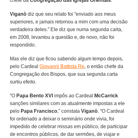
chefe da
Congregação das Igrejas Orientais
.
Viganò
diz que seu relato foi “enviado aos meus
superiores, e jamais retornou a mim com uma decisão
verdadeira deles.” Ele diz que numa segunda carta,
em 2008, levantou a questão e, de novo, não foi
respondido.
Mas ele diz que ficou sabendo algum tempo depois,
pelo Cardeal
Giovanni Battista Re
, o então chefe da
Congregação dos Bispos, que sua segunda carta
surtiu efeito.
“O
Papa Bento XVI
impôs ao Cardeal
McCarrick
sanções similares com as atualmente impostas a ele
pelo
Papa Francisco
,” constata
Viganò
. “O Cardeal
foi ordenado a deixar o seminário onde vivia, foi
impedido de celebrar missas em público, de participar
de encontros públicos, de dar sermões, de viajar e