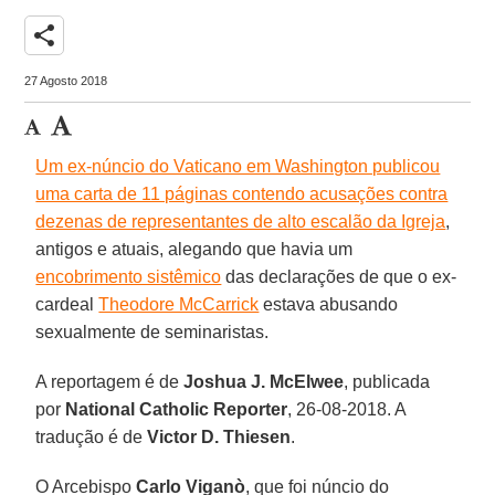
share
27 Agosto 2018
Um ex-núncio do Vaticano em Washington publicou
uma carta de 11 páginas contendo acusações contra
dezenas de representantes de alto escalão da Igreja
,
antigos e atuais, alegando que havia um
encobrimento sistêmico
das declarações de que o ex-
cardeal
Theodore McCarrick
estava abusando
sexualmente de seminaristas.
A reportagem é de
Joshua J. McElwee
, publicada
por
National Catholic Reporter
, 26-08-2018. A
tradução é de
Victor D. Thiesen
.
O Arcebispo
Carlo Viganò
, que foi núncio do