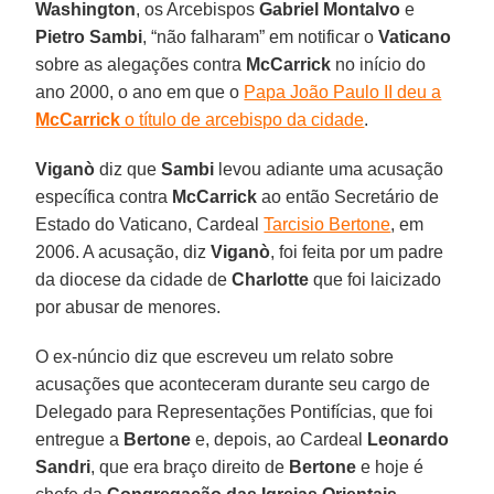
Washington
, os Arcebispos
Gabriel Montalvo
e
Pietro Sambi
, “não falharam” em notificar o
Vaticano
sobre as alegações contra
McCarrick
no início do
ano 2000, o ano em que o
Papa João Paulo II deu a
McCarrick
o título de arcebispo da cidade
.
Viganò
diz que
Sambi
levou adiante uma acusação
específica contra
McCarrick
ao então Secretário de
Estado do Vaticano, Cardeal
Tarcisio Bertone
, em
2006. A acusação, diz
Viganò
, foi feita por um padre
da diocese da cidade de
Charlotte
que foi laicizado
por abusar de menores.
O ex-núncio diz que escreveu um relato sobre
acusações que aconteceram durante seu cargo de
Delegado para Representações Pontifícias, que foi
entregue a
Bertone
e, depois, ao Cardeal
Leonardo
Sandri
, que era braço direito de
Bertone
e hoje é