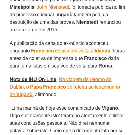
Mineápolis
,
John Nienstedt
, foi tornada pública no fim
do processo criminal.
Viganò
também pediu a
destruição de uma das provas.
Nienstedt
renunciou
ao seu cargo em 2015.
A publicação da carta do ex-núncio aconteceu
enquanto
Francisco
estava em visita à
Irlanda
, horas
antes da coletiva de imprensa que
Francisco
daria
para jornalistas em seu voo de volta para
Roma
.
Nota de IHU On-Line
:
Na viagem de retorno de
Dublin, o
Papa Francisco
se referiu ao testemunho
de
Viganò
, afirmando:
"Li na manhã de hoje esse comunicado de
Viganò
.
Digo sinceramente isto: leiam-no atentamente e tirem
suas conclusões pessoais. Não direi nenhuma
palavra sobre isto. Creio que o documento fala por si