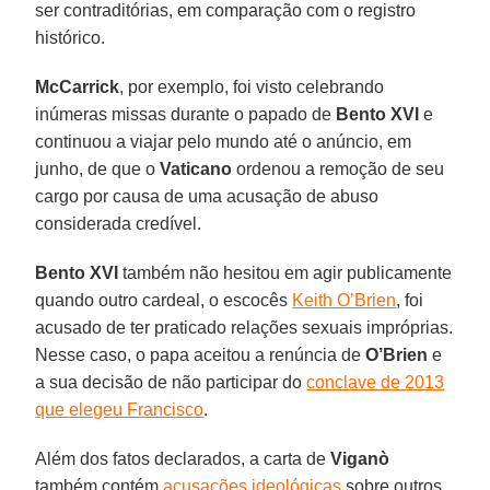
ser contraditórias, em comparação com o registro
histórico.
McCarrick
, por exemplo, foi visto celebrando
inúmeras missas durante o papado de
Bento XVI
e
continuou a viajar pelo mundo até o anúncio, em
junho, de que o
Vaticano
ordenou a remoção de seu
cargo por causa de uma acusação de abuso
considerada credível.
Bento XVI
também não hesitou em agir publicamente
quando outro cardeal, o escocês
Keith O’Brien
, foi
acusado de ter praticado relações sexuais impróprias.
Nesse caso, o papa aceitou a renúncia de
O’Brien
e
a sua decisão de não participar do
conclave de 2013
que elegeu Francisco
.
Além dos fatos declarados, a carta de
Viganò
também contém
acusações ideológicas
sobre outros