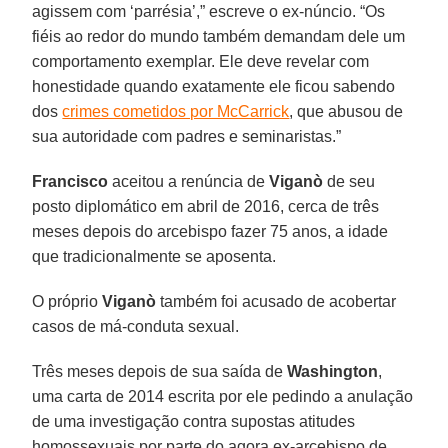
agissem com ‘parrésia’,” escreve o ex-núncio. “Os
fiéis ao redor do mundo também demandam dele um
comportamento exemplar. Ele deve revelar com
honestidade quando exatamente ele ficou sabendo
dos
crimes cometidos por McCarrick
, que abusou de
sua autoridade com padres e seminaristas.”
Francisco
aceitou a renúncia de
Viganò
de seu
posto diplomático em abril de 2016, cerca de três
meses depois do arcebispo fazer 75 anos, a idade
que tradicionalmente se aposenta.
O próprio
Viganò
também foi acusado de acobertar
casos de má-conduta sexual.
Três meses depois de sua saída de
Washington
,
uma carta de 2014 escrita por ele pedindo a anulação
de uma investigação contra supostas atitudes
homossexuais por parte do agora ex-arcebispo de