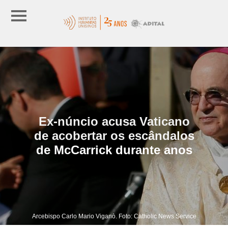
Ex-núncio acusa Vaticano
de acobertar os escândalos
de McCarrick durante anos
Arcebispo Carlo Mario Viganò. Foto: Catholic News Service