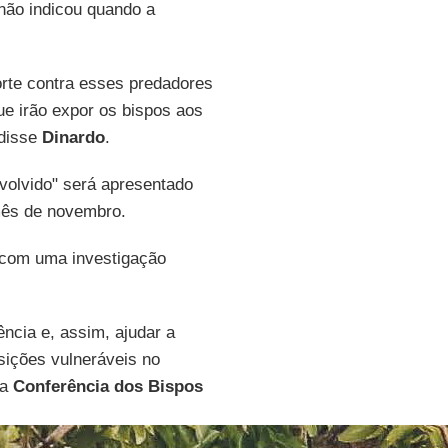
 não indicou quando a
orte contra esses predadores
ue irão expor os bispos aos
 disse
Dinardo
.
volvido" será apresentado
mês de novembro.
 com uma investigação
ncia e, assim, ajudar a
sições vulneráveis no
ra
Conferência dos Bispos