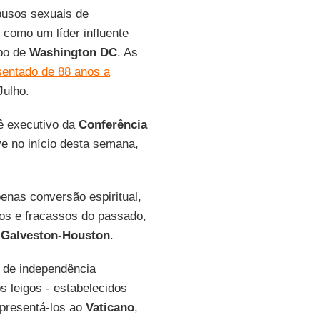
abusos sexuais de
 como um líder influente
spo de
Washington DC
. As
sentado de 88 anos a
Julho.
ê executivo da
Conferência
ve no início desta semana,
enas conversão espiritual,
os e fracassos do passado,
e
Galveston-Houston
.
s de independência
s leigos - estabelecidos
presentá-los ao
Vaticano
,