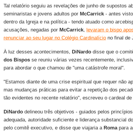
Tal relatório seguiu as revelações de junho de supostos 
seminaristas e jovens adultos por
McCarrick
- antes visto
dentro da Igreja e na política - tendo atuado como arcebi
acusações, negadas por
McCarrick
,
levaram o bispo apo
renunciar ao seu lugar no Colégio Cardinalício
no final de 
À luz desses acontecimentos,
DiNardo
disse que o comit
dos Bispos
se reuniu várias vezes recentemente, inclusi
para abordar o que chamou de "uma catástrofe moral".
"Estamos diante de uma crise espiritual que requer não ap
mas mudanças práticas para evitar a repetição dos pecad
tão evidentes no recente relatório", escreveu o cardeal d
DiNardo
delineou três objetivos - guiados pelos princípio
adequada, autoridade suficiente e liderança substancial do
pelo comitê executivo, e disse que viajaria a
Roma
para a