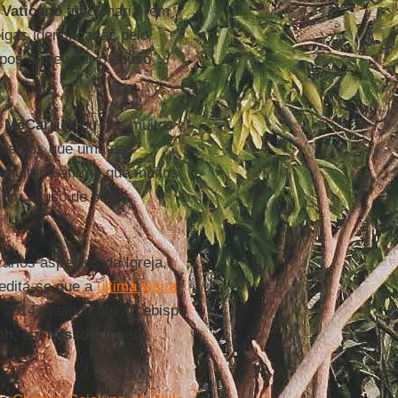
o
Vaticano
funcionaria "em
gas identificadas pelo
pos a prevenir o abuso
.
o
McCarrick
ou dos muitos
 sabemos que uma das
resultado afirma que muitos
 um abuso de poder
ários aspectos da Igreja,
redita-se que a
última visita
 2014, quando um arcebispo
ph
, em
Missouri
, para