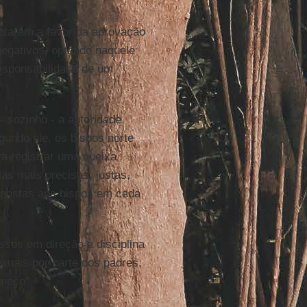
otaram a favor da aprovação
negativos, optando naquele
responsabilidade de um
- sozinho - a autoridade
gundo ele, os bispos norte
a registrar uma queixa
as mais precisas, justas,
impostas aos bispos em cada
sos em direção à disciplina
xuais por parte dos padres,
meço".