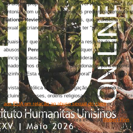
Os bispos propuseram que a possível visita apostólica d
sintonia" com um grupo de pessoas predominantemente lei
National Review Board
dos bispos, que aconselha os bis
sexual de crianças e que deveriam ter "poderes para agir"
"Quaisquer que sejam os detalhes a respeito do arcebisp
abusos na
Pensilvânia
(ou em qualquer outro lugar), já
principais causas é o fracasso da liderança episcopal. O 
amados filhos de Deus foram abandonados para enfrentar
sozinhos. Esta é uma catástrofe moral", disse
DiNardo
.
A vista apostólica é uma investigação do
Vaticano
sobre v
incluindo dioceses, ordens religiosas e universidades. Ac
aos EUA em relação ao abuso sexual do clero
ocorreu em
canadense visitou uma Diocese no
Kansas City-St. Jose
investigar a liderança de seu agora ex-bispo
Robert Finn
.