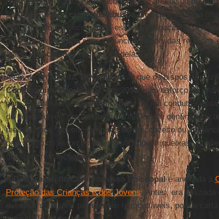
No início deste ano, Francisco enviou o arcebispo de
Mal
para investigar a
crise dos abusos clericais
, embora não
visita apostólica oficial. Após essa investigação, quase t
ofereceram ao
Papa
suas renúncias depois das reuniões
agora
Francisco
aceitou cinco delas.
Além de uma visita,
DiNardo
disse que os bispos atualiza
Compromisso Episcopal
" em 2002, num esforço de provi
para as vítimas denunciarem abuso ou má conduta sexual 
de desenvolver "mecanismos confiáveis ​​de denúncia de te
mecanismos "devem ser livres de preconceito ou influênci
bem como os esforços deles para impedir queixas, interfe
distorcer resoluções.
A
Declaração de Compromisso Episcopal
é anexada à
C
Proteção das Crianças e dos Jovens
. Antes, era utiliza
designar os bispos para serem responsáveis, pois a carta 
autoridade de um bispo.