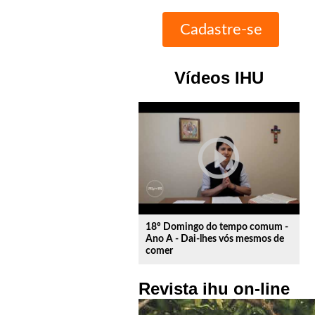
Vídeos IHU
play_circle_outline
18º Domingo do tempo comum -
Ano A - Dai-lhes vós mesmos de
comer
Revista ihu on-line