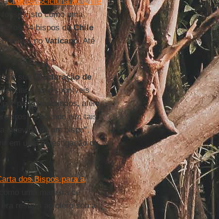
ta
Charles Scicluna ao Chile
 fosse visto como uma
odos os 34 bispos do
Chile
 em maio, no
Vaticano
. Até
riam sua "
Declaração de
denciar vias disponíveis
por parte dos bispos, além
rceiros". Segundo ele, tais
a indevida de um bispo",
rir em uma investigação ou
arta dos Bispos para a
da como uma maneira de
era restrita ao clero sob a