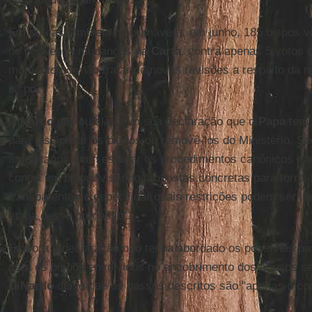
Em sua assembleia na primavera, em junho, 185 bispos v
de pequenas mudanças na
Carta
, contra apenas 5 votos 
momento por não tratar de novas revisões a respeito da 
bispo.
DiNardo
deixou claro em sua declaração que o
Papa
tem 
para disciplinar os bispos ou removê-los do Ministério. Se
americanos iriam estudar os procedimentos canônicos par
contra um bispo "visando propostas concretas para torná-l
transparentes e especificar quais restrições podem ser 
etapa desse processo".
Embora a declaração não tenha abordado os possíveis pas
para os bispos envolvidos no encobrimento dos abusos se
DiNardo
disse que os passos descritos são "apenas o co