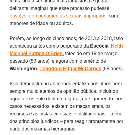
mais: podia ser ainda mais fantasioso e quase
delirante imaginar que esse processo pudesse
envolver comportamentos sexuais impróprios
, com
menores de idade ou adultos.
Porém, ao longo de cinco anos, de 2013 a 2018, isso
aconteceu antes com o purpurado da
Escócia
,
Keith
Michael Patrick O’Brien
, falecido em 19 de março
passado (80 anos), e agora com o emérito de
Washington
,
Theodore Edgar McCarrick
(88 anos).
Isso demonstra ou ao menos enfatiza aos olhos nem
sempre muito atentos da opinião pública, incluindo
aquela existente dentro da Igreja, que, querendo, nos
casos necessários, existem os mecanismos, os
recursos e as pistas eclesiais e institucionais – além
dos princípios jurídicos – para reagir prontamente por
parte das máximas hierarquias.