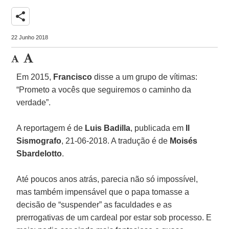
share
22 Junho 2018
Em 2015,
Francisco
disse a um grupo de vítimas:
“Prometo a vocês que seguiremos o caminho da
verdade”.
A reportagem é de
Luis Badilla
, publicada em
Il
Sismografo
, 21-06-2018. A tradução é de
Moisés
Sbardelotto
.
Até poucos anos atrás, parecia não só impossível,
mas também impensável que o papa tomasse a
decisão de “suspender” as faculdades e as
prerrogativas de um cardeal por estar sob processo. E