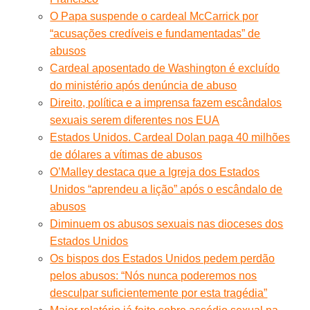
O Papa suspende o cardeal McCarrick por
“acusações credíveis e fundamentadas” de
abusos
Cardeal aposentado de Washington é excluído
do ministério após denúncia de abuso
Direito, política e a imprensa fazem escândalos
sexuais serem diferentes nos EUA
Estados Unidos. Cardeal Dolan paga 40 milhões
de dólares a vítimas de abusos
O’Malley destaca que a Igreja dos Estados
Unidos “aprendeu a lição” após o escândalo de
abusos
Diminuem os abusos sexuais nas dioceses dos
Estados Unidos
Os bispos dos Estados Unidos pedem perdão
pelos abusos: “Nós nunca poderemos nos
desculpar suficientemente por esta tragédia”