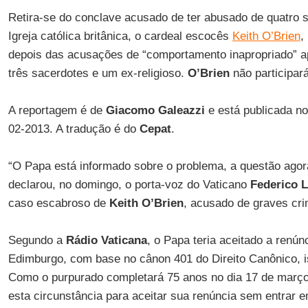
Retira-se do conclave acusado de ter abusado de quatro 
Igreja católica britânica, o cardeal escocês
Keith O’Brien
,
depois das acusações de “comportamento inapropriado” ap
três sacerdotes e um ex-religioso.
O’Brien
não participar
A reportagem é de
Giacomo Galeazzi
e está publicada no
02-2013. A tradução é do
Cepat
.
“O Papa está informado sobre o problema, a questão ago
declarou, no domingo, o porta-voz do Vaticano
Federico 
caso escabroso de
Keith O’Brien
, acusado de graves cr
Segundo a
Rádio Vaticana
, o Papa teria aceitado a renún
Edimburgo, com base no cânon 401 do Direito Canônico, is
Como o purpurado completará 75 anos no dia 17 de març
esta circunstância para aceitar sua renúncia sem entrar 