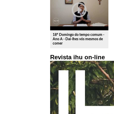
play_circle_outline
18º Domingo do tempo comum -
Ano A - Dai-lhes vós mesmos de
comer
Revista ihu on-line