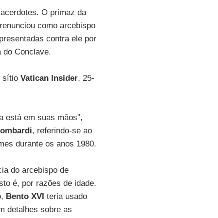
sacerdotes. O primaz da
 renunciou como arcebispo
resentadas contra ele por
á do Conclave.
 sítio
Vatican Insider
, 25-
ra está em suas mãos”,
Lombardi
, referindo-se ao
imes durante os anos 1980.
cia do arcebispo de
to é, por razões de idade.
o,
Bento XVI
teria usado
em detalhes sobre as