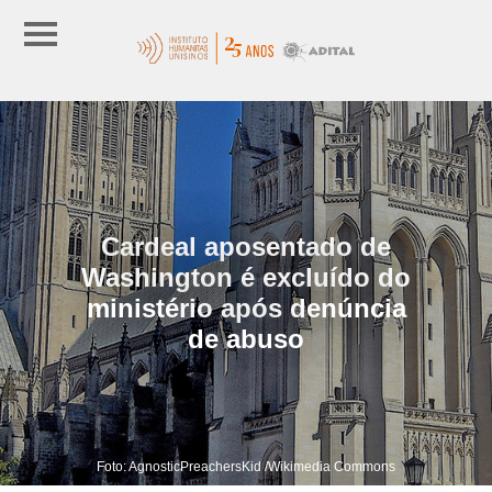
Cardeal aposentado de
Washington é excluído do
ministério após denúncia
de abuso
Foto: AgnosticPreachersKid /Wikimedia Commons