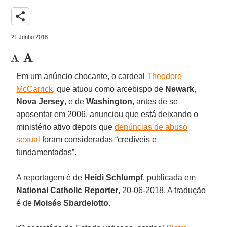
share
21 Junho 2018
Em um anúncio chocante, o cardeal
Theodore
McCarrick
, que atuou como arcebispo de
Newark
,
Nova Jersey
, e de
Washington
, antes de se
aposentar em 2006, anunciou que está deixando o
ministério ativo depois que
denúncias de abuso
sexual
foram consideradas “credíveis e
fundamentadas”.
A reportagem é de
Heidi Schlumpf
, publicada em
National Catholic Reporter
, 20-06-2018. A tradução
é de
Moisés Sbardelotto
.