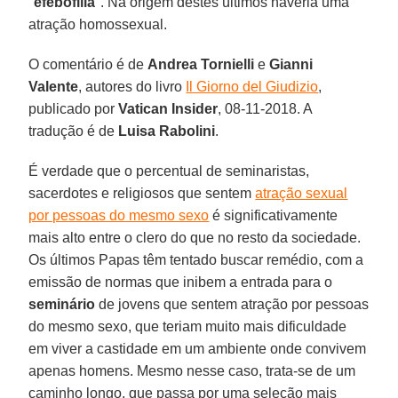
"
efebofilia
". Na origem destes últimos haveria uma
atração homossexual.
O comentário é de
Andrea Tornielli
e
Gianni
Valente
, autores do livro
Il Giorno del Giudizio
,
publicado por
Vatican Insider
, 08-11-2018. A
tradução é de
Luisa Rabolini
.
É verdade que o percentual de seminaristas,
sacerdotes e religiosos que sentem
atração sexual
por pessoas do mesmo sexo
é significativamente
mais alto entre o clero do que no resto da sociedade.
Os últimos Papas têm tentado buscar remédio, com a
emissão de normas que inibem a entrada para o
seminário
de jovens que sentem atração por pessoas
do mesmo sexo, que teriam muito mais dificuldade
em viver a castidade em um ambiente onde convivem
apenas homens. Mesmo nesse caso, trata-se de um
caminho longo, que passa por uma seleção mais