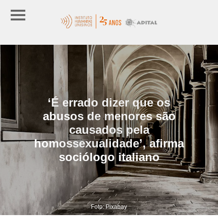
‘É errado dizer que os
abusos de menores são
causados pela
homossexualidade’, afirma
sociólogo italiano
Foto: Pixabay