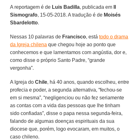
A reportagem é de
Luis Badilla
, publicada em
Il
Sismografo
, 15-05-2018. A tradução é de
Moisés
Sbardelotto
.
Nessas 10 palavras de
Francisco
, está
todo o drama
da Igreja chilena
que chegou hoje ao ponto que
conhecemos e que lamentamos com angústia, dor e,
como disse o próprio Santo Padre, “grande
vergonha”.
A Igreja do
Chile
, há 40 anos, quando escolheu, entre
profecia e poder, a segunda alternativa, “fechou-se
em si mesma”, “negligenciou ou não fez seriamente
as contas com a vida das pessoas que lhe tinham
sido confiadas”, disse o papa nessa segunda-feira,
falando de algumas doenças espirituais da sua
diocese que, porém, logo evocaram, em muitos, o
caso chileno.