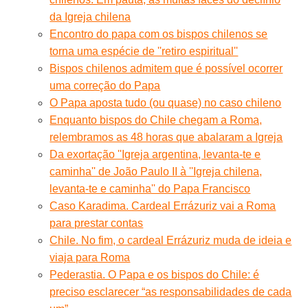
da Igreja chilena
Encontro do papa com os bispos chilenos se
torna uma espécie de ''retiro espiritual''
Bispos chilenos admitem que é possível ocorrer
uma correção do Papa
O Papa aposta tudo (ou quase) no caso chileno
Enquanto bispos do Chile chegam a Roma,
relembramos as 48 horas que abalaram a Igreja
Da exortação ''Igreja argentina, levanta-te e
caminha'' de João Paulo II à ''Igreja chilena,
levanta-te e caminha'' do Papa Francisco
Caso Karadima. Cardeal Errázuriz vai a Roma
para prestar contas
Chile. No fim, o cardeal Errázuriz muda de ideia e
viaja para Roma
Pederastia. O Papa e os bispos do Chile: é
preciso esclarecer “as responsabilidades de cada