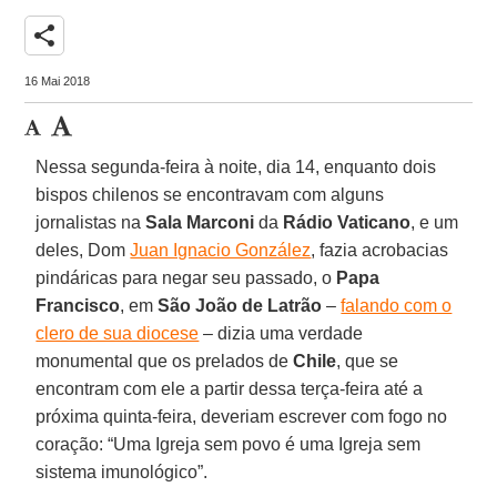
share
16 Mai 2018
Nessa segunda-feira à noite, dia 14, enquanto dois
bispos chilenos se encontravam com alguns
jornalistas na
Sala Marconi
da
Rádio Vaticano
, e um
deles, Dom
Juan Ignacio González
, fazia acrobacias
pindáricas para negar seu passado, o
Papa
Francisco
, em
São João de Latrão
–
falando com o
clero de sua diocese
– dizia uma verdade
monumental que os prelados de
Chile
, que se
encontram com ele a partir dessa terça-feira até a
próxima quinta-feira, deveriam escrever com fogo no
coração: “Uma Igreja sem povo é uma Igreja sem
sistema imunológico”.