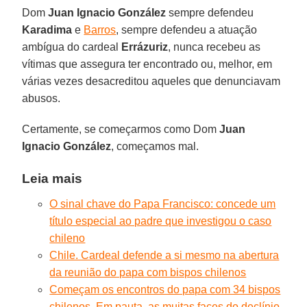
Dom
Juan Ignacio González
sempre defendeu
Karadima
e
Barros
, sempre defendeu a atuação
ambígua do cardeal
Errázuriz
, nunca recebeu as
vítimas que assegura ter encontrado ou, melhor, em
várias vezes desacreditou aqueles que denunciavam
abusos.
Certamente, se começarmos como Dom
Juan
Ignacio González
, começamos mal.
Leia mais
O sinal chave do Papa Francisco: concede um
título especial ao padre que investigou o caso
chileno
Chile. Cardeal defende a si mesmo na abertura
da reunião do papa com bispos chilenos
Começam os encontros do papa com 34 bispos
chilenos. Em pauta, as muitas faces do declínio