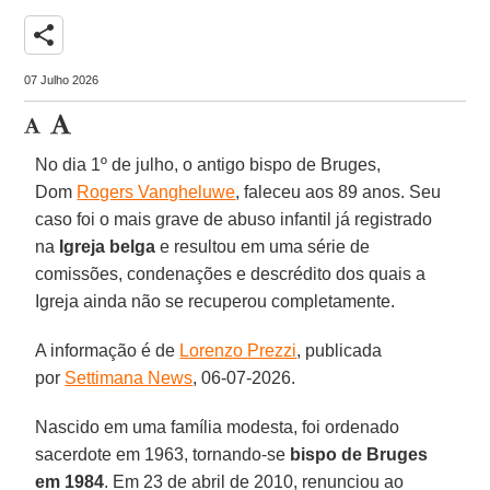
share
07 Julho 2026
No dia 1º de julho, o antigo bispo de Bruges,
Dom
Rogers Vangheluwe
, faleceu aos 89 anos. Seu
caso foi o mais grave de abuso infantil já registrado
na
Igreja belga
e resultou em uma série de
comissões, condenações e descrédito dos quais a
Igreja ainda não se recuperou completamente.
A informação é de
Lorenzo Prezzi
, publicada
por
Settimana News
, 06-07-2026.
Nascido em uma família modesta, foi ordenado
sacerdote em 1963, tornando-se
bispo de Bruges
em
1984
. Em 23 de abril de 2010, renunciou ao