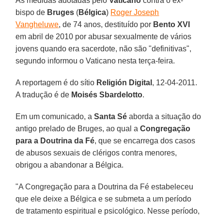
As medidas adotadas pelo
Vaticano
contra o ex-
bispo de
Bruges
(
Bélgica
)
Roger Joseph
Vangheluwe
, de 74 anos, destituído por
Bento XVI
em abril de 2010 por abusar sexualmente de vários
jovens quando era sacerdote, não são "definitivas",
segundo informou o Vaticano nesta terça-feira.
A reportagem é do sítio
Religión Digital
, 12-04-2011.
A tradução é de
Moisés Sbardelotto
.
Em um comunicado, a
Santa Sé
aborda a situação do
antigo prelado de Bruges, ao qual a
Congregação
para a
Doutrina da Fé
, que se encarrega dos casos
de abusos sexuais de clérigos contra menores,
obrigou a abandonar a Bélgica.
"A Congregação para a Doutrina da Fé estabeleceu
que ele deixe a Bélgica e se submeta a um período
de tratamento espiritual e psicológico. Nesse período,