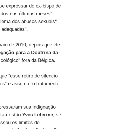
se expressar do ex-bispo de
zados nos últimos meses"
oblema dos abusos sexuais"
s adequadas".
aio de 2010, depois que ele
gação para a Doutrina da
ológico" fora da Bélgica.
e "esse retiro de silêncio
ções" e assuma "o tratamento
expressaram sua indignação
ata-cristão
Yves Leterme
, se
assou os limites do