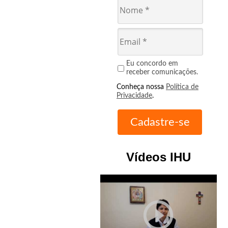
Eu concordo em
receber comunicações.
Conheça nossa
Política de
Privacidade
.
Vídeos IHU
play_circle_outline