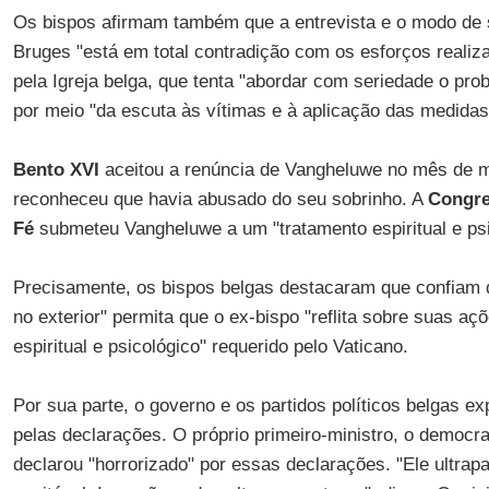
Os bispos afirmam também que a entrevista e o modo de 
Bruges "está em total contradição com os esforços reali
pela Igreja belga, que tenta "abordar com seriedade o pr
por meio "da escuta às vítimas e à aplicação das medida
Bento XVI
aceitou a renúncia de Vangheluwe no mês de m
reconheceu que havia abusado do seu sobrinho. A
Congre
Fé
submeteu Vangheluwe a um "tratamento espiritual e psic
Precisamente, os bispos belgas destacaram que confiam qu
no exterior" permita que o ex-bispo "reflita sobre suas a
espiritual e psicológico" requerido pelo Vaticano.
Por sua parte, o governo e os partidos políticos belgas 
pelas declarações. O próprio primeiro-ministro, o democr
declarou "horrorizado" por essas declarações. "Ele ultrap