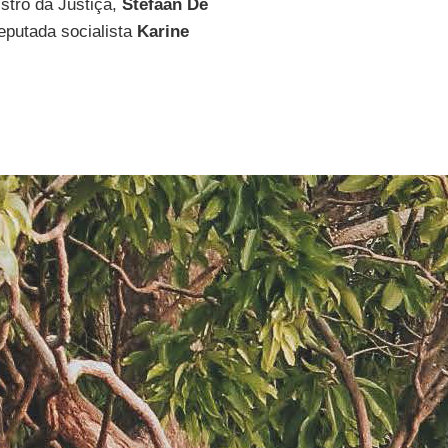
istro da Justiça,
Stefaan De
deputada socialista
Karine