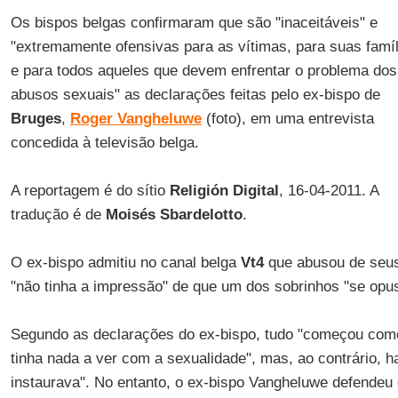
Os bispos belgas confirmaram que são "inaceitáveis" e
"extremamente ofensivas para as vítimas, para suas famíl
e para todos aqueles que devem enfrentar o problema dos
abusos sexuais" as declarações feitas pelo ex-bispo de
Bruges
,
Roger Vangheluwe
(foto), em uma entrevista
concedida à televisão belga.
A reportagem é do sítio
Religión Digital
, 16-04-2011. A
tradução é de
Moisés Sbardelotto
.
O ex-bispo admitiu no canal belga
Vt4
que abusou de seus
"não tinha a impressão" de que um dos sobrinhos "se opus
Segundo as declarações do ex-bispo, tudo "começou como
tinha nada a ver com a sexualidade", mas, ao contrário, h
instaurava". No entanto, o ex-bispo Vangheluwe defendeu