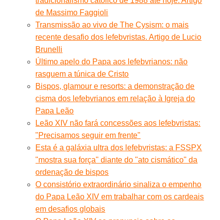
tradicionalismo católico de 1988 até hoje. Artigo
de Massimo Faggioli
Transmissão ao vivo de The Cysism: o mais
recente desafio dos lefebvristas. Artigo de Lucio
Brunelli
Último apelo do Papa aos lefebvrianos: não
rasguem a túnica de Cristo
Bispos, glamour e resorts: a demonstração de
cisma dos lefebvrianos em relação à Igreja do
Papa Leão
Leão XIV não fará concessões aos lefebvristas:
"Precisamos seguir em frente"
Esta é a galáxia ultra dos lefebvristas: a FSSPX
"mostra sua força" diante do "ato cismático" da
ordenação de bispos
O consistório extraordinário sinaliza o empenho
do Papa Leão XIV em trabalhar com os cardeais
em desafios globais