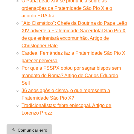
O Papa Leão XIV se pronuncia sobre as
ordenações da Fraternidade São Pio X e o
acordo EUA-Irã
"Ato Cismático": Chefe da Doutrina do Papa Leão
XIV adverte a Fraternidade Sacerdotal São Pio X
de que enfrentará excomunhão. Artigo de
Christopher Hale
Cardeal Fernández faz a Fraternidade São Pio X
parecer perversa
Por que a FSSPX optou por sagrar bispos sem
mandato de Roma? Artigo de Carlos Eduardo
Sell
36 anos após o cisma, o que representa a
Fraternidade São Pio X?
Tradicionalistas: febre episcopal. Artigo de
Lorenzo Prezzi
⚠️
Comunicar erro