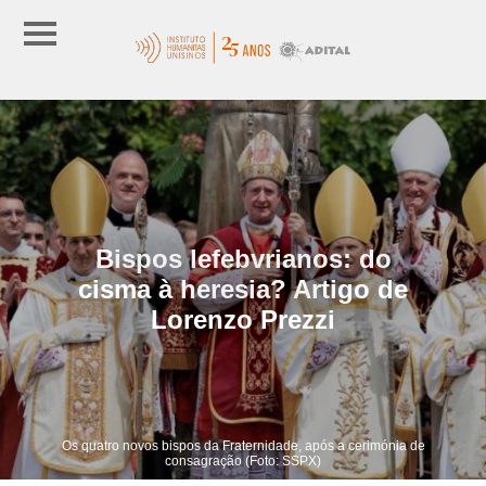
Bispos lefebvrianos: do
cisma à heresia? Artigo de
Lorenzo Prezzi
Os quatro novos bispos da Fraternidade, após a cerimónia de
consagração (Foto: SSPX)