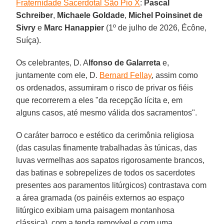
Fraternidade Sacerdotal São Pio X
:
Pascal
Schreiber
,
Michaele Goldade
,
Michel Poinsinet
de
Sivry
e
Marc Hanappier
(1º de julho de 2026, Écône,
Suíça).
Os celebrantes, D. A
lfonso de Galarreta
e,
juntamente com ele, D.
Bernard Fellay
, assim como
os ordenados, assumiram o risco de privar os fiéis
que recorrerem a eles "da recepção lícita e, em
alguns casos, até mesmo válida dos sacramentos".
O caráter barroco e estético da cerimônia religiosa
(das casulas finamente trabalhadas às túnicas, das
luvas vermelhas aos sapatos rigorosamente brancos,
das batinas e sobrepelizes de todos os sacerdotes
presentes aos paramentos litúrgicos) contrastava com
a área gramada (os painéis externos ao espaço
litúrgico exibiam uma paisagem montanhosa
clássica), com a tenda removível e com uma