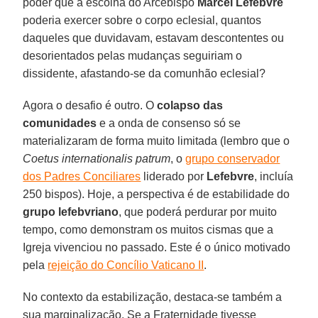
poder que a escolha do Arcebispo
Marcel Lefebvre
poderia exercer sobre o corpo eclesial, quantos
daqueles que duvidavam, estavam descontentes ou
desorientados pelas mudanças seguiriam o
dissidente, afastando-se da comunhão eclesial?
Agora o desafio é outro. O
colapso das
comunidades
e a onda de consenso só se
materializaram de forma muito limitada (lembro que o
Coetus internationalis patrum
, o
grupo conservador
dos Padres Conciliares
liderado por
Lefebvre
, incluía
250 bispos). Hoje, a perspectiva é de estabilidade do
grupo lefebvriano
, que poderá perdurar por muito
tempo, como demonstram os muitos cismas que a
Igreja vivenciou no passado. Este é o único motivado
pela
rejeição do Concílio Vaticano II
.
No contexto da estabilização, destaca-se também a
sua marginalização. Se a Fraternidade tivesse