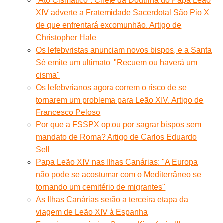
​“Ato Cismático”. Chefe da Doutrina do Papa Leão
XIV adverte a Fraternidade Sacerdotal São Pio X
de que enfrentará excomunhão. Artigo de
Christopher Hale
Os lefebvristas anunciam novos bispos, e a Santa
Sé emite um ultimato: "Recuem ou haverá um
cisma"
Os lefebvrianos agora correm o risco de se
tornarem um problema para Leão XIV. Artigo de
Francesco Peloso
Por que a FSSPX optou por sagrar bispos sem
mandato de Roma? Artigo de Carlos Eduardo
Sell
Papa Leão XIV nas Ilhas Canárias: "A Europa
não pode se acostumar com o Mediterrâneo se
tornando um cemitério de migrantes"
As Ilhas Canárias serão a terceira etapa da
viagem de Leão XIV à Espanha