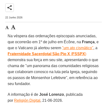
share
22 Junho 2026
Na véspera das ordenações episcopais anunciadas,
que ocorrerão em 1º de julho em Écône, na
França
, e
que o Vaticano já alertou serem
"um ato cismático"
, a
Fraternidade Sacerdotal São Pio X
(
FSSPX
)
demonstra sua força em seu site, apresentando o que
chama de "um panorama das comunidades religiosas
que colaboram conosco na luta pela Igreja, seguindo
os passos de Monsenhor Lefebvre", em referência ao
seu fundador.
A informação é de
José Lorenzo
, publicada
por
Religión Digital
, 21-06-2026.