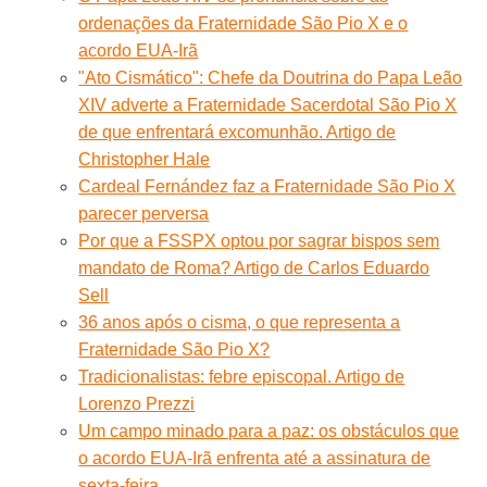
ordenações da Fraternidade São Pio X e o
acordo EUA-Irã
"Ato Cismático": Chefe da Doutrina do Papa Leão
XIV adverte a Fraternidade Sacerdotal São Pio X
de que enfrentará excomunhão. Artigo de
Christopher Hale
Cardeal Fernández faz a Fraternidade São Pio X
parecer perversa
Por que a FSSPX optou por sagrar bispos sem
mandato de Roma? Artigo de Carlos Eduardo
Sell
36 anos após o cisma, o que representa a
Fraternidade São Pio X?
Tradicionalistas: febre episcopal. Artigo de
Lorenzo Prezzi
Um campo minado para a paz: os obstáculos que
o acordo EUA-Irã enfrenta até a assinatura de
sexta-feira