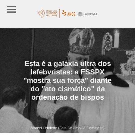
Esta é a galáxia ultra dos
lefebvristas: a FSSPX
"mostra sua força" diante
do "ato cismático" da
ordenação de bispos
Marcel Lefebvre (Foto: Wikimedia Commons)