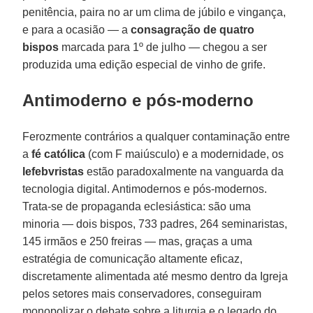
penitência, paira no ar um clima de júbilo e vingança,
e para a ocasião — a
consagração de quatro
bispos
marcada para 1º de julho — chegou a ser
produzida uma edição especial de vinho de grife.
Antimoderno e pós-moderno
Ferozmente contrários a qualquer contaminação entre
a
fé católica
(com F maiúsculo) e a modernidade, os
lefebvristas
estão paradoxalmente na vanguarda da
tecnologia digital. Antimodernos e pós-modernos.
Trata-se de propaganda eclesiástica: são uma
minoria — dois bispos, 733 padres, 264 seminaristas,
145 irmãos e 250 freiras — mas, graças a uma
estratégia de comunicação altamente eficaz,
discretamente alimentada até mesmo dentro da Igreja
pelos setores mais conservadores, conseguiram
monopolizar o debate sobre a liturgia e o legado do