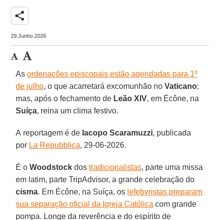
share
29 Junho 2026
As
ordenações episcopais estão agendadas para 1º
de julho
, o que acarretará excomunhão no
Vaticano
;
mas, após o fechamento de
Leão XIV
, em Écône, na
Suíça
, reina um clima festivo.
A reportagem é de
Iacopo Scaramuzzi
, publicada
por
La Repubblica
, 29-06-2026.
É o
Woodstock
dos
tradicionalistas
, parte uma missa
em latim, parte TripAdvisor, a grande celebração do
cisma
. Em Écône, na Suíça, os
lefebvristas preparam
sua separação oficial da Igreja Católica
com grande
pompa. Longe da reverência e do espírito de