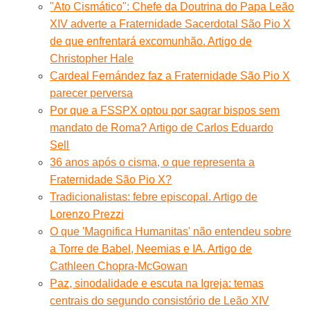
"Ato Cismático": Chefe da Doutrina do Papa Leão
XIV adverte a Fraternidade Sacerdotal São Pio X
de que enfrentará excomunhão. Artigo de
Christopher Hale
Cardeal Fernández faz a Fraternidade São Pio X
parecer perversa
Por que a FSSPX optou por sagrar bispos sem
mandato de Roma? Artigo de Carlos Eduardo
Sell
36 anos após o cisma, o que representa a
Fraternidade São Pio X?
Tradicionalistas: febre episcopal. Artigo de
Lorenzo Prezzi
O que 'Magnifica Humanitas' não entendeu sobre
a Torre de Babel, Neemias e IA. Artigo de
Cathleen Chopra-McGowan
Paz, sinodalidade e escuta na Igreja: temas
centrais do segundo consistório de Leão XIV