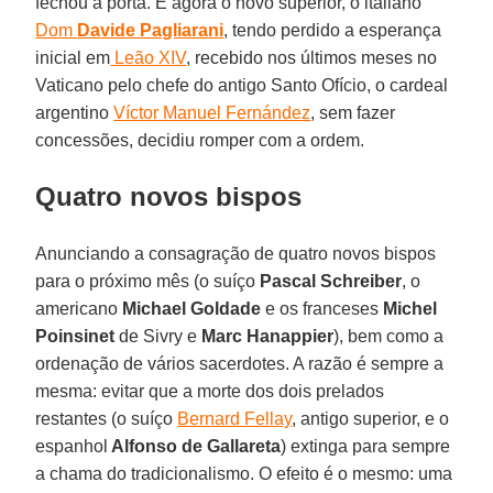
fechou a porta. E agora o novo superior, o italiano
Dom
Davide Pagliarani
, tendo perdido a esperança
inicial em
Leão XIV
, recebido nos últimos meses no
Vaticano pelo chefe do antigo Santo Ofício, o cardeal
argentino
Víctor Manuel Fernández
, sem fazer
concessões, decidiu romper com a ordem.
Quatro novos bispos
Anunciando a consagração de quatro novos bispos
para o próximo mês (o suíço
Pascal Schreiber
, o
americano
Michael Goldade
e os franceses
Michel
Poinsinet
de Sivry e
Marc Hanappier
), bem como a
ordenação de vários sacerdotes. A razão é sempre a
mesma: evitar que a morte dos dois prelados
restantes (o suíço
Bernard Fellay
, antigo superior, e o
espanhol
Alfonso de Gallareta
) extinga para sempre
a chama do tradicionalismo. O efeito é o mesmo: uma