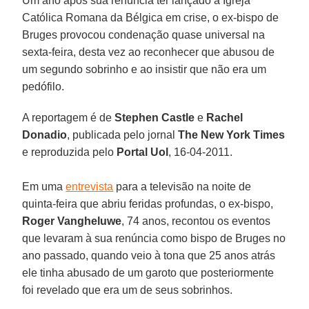
Um ano após sua renúncia ter lançado a Igreja
Católica Romana da Bélgica em crise, o ex-bispo de
Bruges provocou condenação quase universal na
sexta-feira, desta vez ao reconhecer que abusou de
um segundo sobrinho e ao insistir que não era um
pedófilo.
A reportagem é de
Stephen Castle
e
Rachel
Donadio
, publicada pelo jornal
The New York Times
e reproduzida pelo
Portal Uol
, 16-04-2011.
Em uma
entrevista
para a televisão na noite de
quinta-feira que abriu feridas profundas, o ex-bispo,
Roger Vangheluwe
, 74 anos, recontou os eventos
que levaram à sua renúncia como bispo de Bruges no
ano passado, quando veio à tona que 25 anos atrás
ele tinha abusado de um garoto que posteriormente
foi revelado que era um de seus sobrinhos.