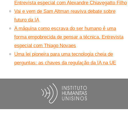
Entrevista especial com Alexandre Chiavegatto Filho
Vai e vem de Sam Altman reaviva debate sobre
futuro da IA
A máquina como escrava do ser humano é uma
forma empobrecida de pensar a técnica. Entrevista
especial com Thiago Novaes
Uma lei pioneira para uma tecnologia cheia de
perguntas: as chaves da regulação da IA na UE