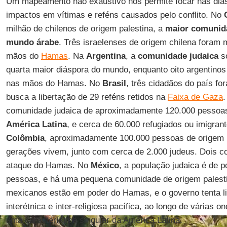
Um mapeamento não exaustivo nos permite focar nas diás
impactos em vítimas e reféns causados pelo conflito. No
milhão de chilenos de origem palestina, a
maior comunida
mundo árabe
. Três israelenses de origem chilena foram
mãos do
Hamas
. Na
Argentina
, a
comunidade
judaica
s
quarta maior diáspora do mundo, enquanto oito argentinos
nas mãos do Hamas. No
Brasil
, três cidadãos do país fo
busca a libertação de 29 reféns retidos na
Faixa de Gaza
comunidade judaica de aproximadamente 120.000 pessoas
América Latina
, e cerca de 60.000 refugiados ou imigran
Colômbia
, aproximadamente 100.000 pessoas de origem p
gerações vivem, junto com cerca de 2.000 judeus. Dois 
ataque do Hamas. No
México
, a população judaica é de 
pessoas, e há uma pequena comunidade de origem palesti
mexicanos estão em poder do Hamas, e o governo tenta lib
interétnica e inter-religiosa pacífica, ao longo de várias o
uma característica singular da América Latina.