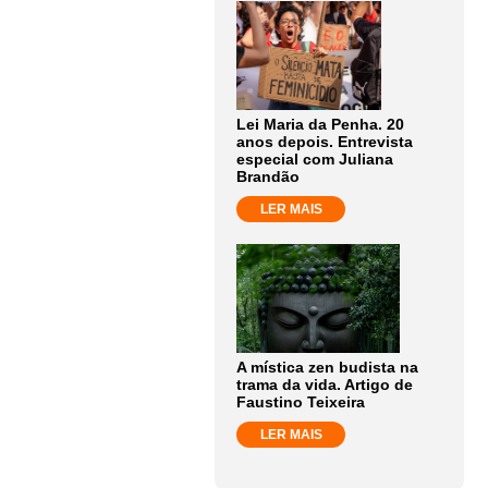
Lei Maria da Penha. 20
anos depois. Entrevista
especial com Juliana
Brandão
LER MAIS
A mística zen budista na
trama da vida. Artigo de
Faustino Teixeira
LER MAIS