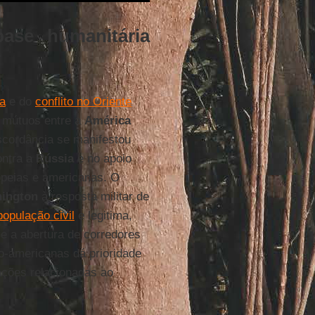
ase humanitária
ia
e do
conflito no Oriente
s mútuos entre a
América
iscordância se manifestou
ontra a
Rússia
e no apoio
opeias e americanas. O
ington
à resposta militar de
opulação civil
e legitima,
e a abertura de corredores
o-americanas dá prioridade
rações relacionadas ao