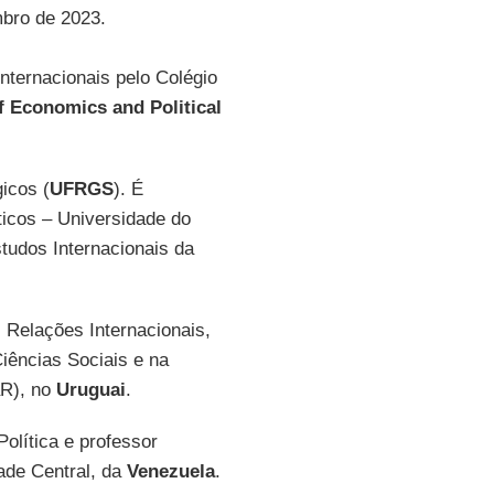
mbro de 2023.
ternacionais pelo Colégio
 Economics and Political
icos (
UFRGS
). É
íticos – Universidade do
tudos Internacionais da
s Relações Internacionais,
iências Sociais e na
aR), no
Uruguai
.
Política e professor
dade Central, da
Venezuela
.