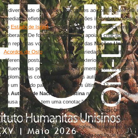
A diversidade de reações dos países ao conflito, além de
imediata, reflete a história de posições individuais desde
do
Estado de Israel
e ao adiamento do reconhecimento d
soberano. De forma geral, a região apoia a criação de do
em repetidas votações no sistema das
Nações Unidas
(
O
Acordos de Oslo
e expressa solidariedade humanitária c
diferentes posturas nas políticas exteriores latino-americ
influenciadas pelo tipo de relacionamento com os Estado
diplomáticas com orientações mais autônomas incluíram p
de um Estado palestino, o que nos últimos 12 anos result
da
Autoridade Nacional Palestina
na região. Nos regim
causa palestina tem uma conotação ideológica ligada às p
alianças internacionais. Em oposição, as ambições territo
apoio de líderes políticos de extrema direita na região, e
pela cooperação militar e de inteligência israelense. Ess
comprometeram a posição imediata da região de ter um