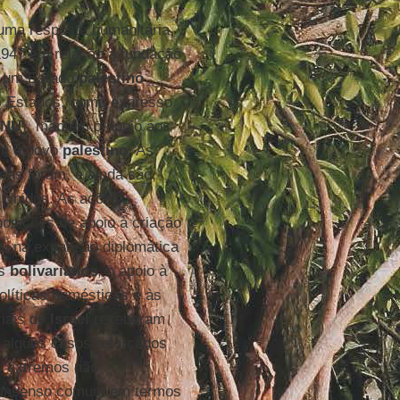
 uma resposta humanitária
 1947 em relação à fundação
e um Estado
palestino
is Estados, como expresso
NU
), mantém o apoio aos
om o povo
palestino
. As
anas foram, e ainda são,
s Unidos. As ações
osições de apoio à criação
ou na expansão diplomática
es
bolivarianos
, o apoio à
olíticas domésticas e às
riais de
Israel
receberam
m alguns casos reforçados
es extremos não
 consenso comum em termos