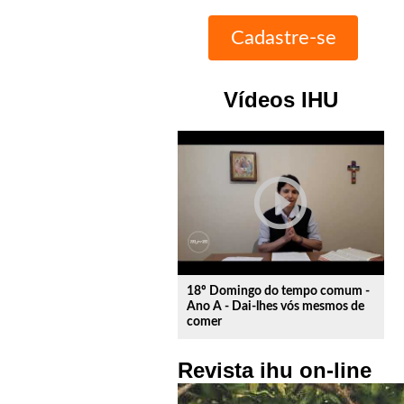
Vídeos IHU
play_circle_outline
18º Domingo do tempo comum -
Ano A - Dai-lhes vós mesmos de
comer
Revista ihu on-line