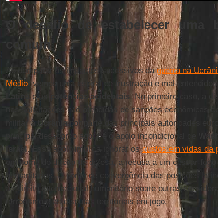
O desafio de estabelecer uma b
comum
Ao comparar os impactos sucessivos da
guerra na Ucrân
Médio
, vemos uma espiral de frustração e mal-entendido
Latina
e as
potências ocidentais
. No primeiro caso, a d
nas solicitações não atendidas de sanções econômicas c
militar à
Ucrânia
por parte das principais autoridades eur
principal desacordo agora é o apoio incondicional de
Wash
Israel
. Esse apoio implica ignorar os
custos em vidas da p
em nome do direito de defesa, a recusa a um cessar-fogo 
humanitários. O ponto de convergência das posições latin
ao direito internacional humanitário sobre outras conside
terrorismo e às disputas territoriais em jogo.