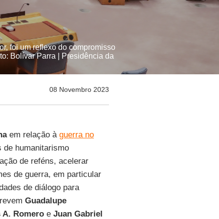
r, foi um reflexo do compromisso
to: Bolívar Parra | Presidência da
08 Novembro 2023
na
em relação à
guerra no
s de humanitarismo
tação de reféns, acelerar
mes de guerra, em particular
idades de diálogo para
screvem
Guadalupe
s A. Romero
e
Juan Gabriel