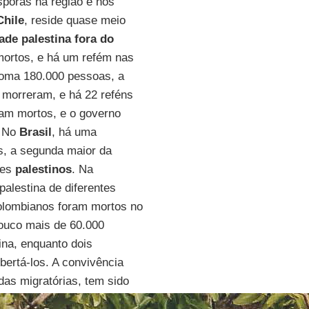
poras na região e nos
Chile
, reside quase meio
de palestina fora do
 mortos, e há um refém nas
oma 180.000 pessoas, a
 morreram, e há 22 reféns
ram mortos, e o governo
. No
Brasil
, há uma
, a segunda maior da
tes
palestinos
. Na
alestina de diferentes
colombianos foram mortos no
pouco mais de 60.000
na, enquanto dois
ertá-los. A convivência
ndas migratórias, tem sido