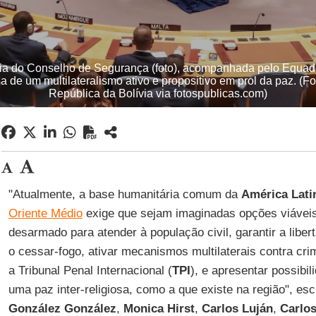
cia do Conselho de Segurança (foto), acompanhada pelo Equado
a de um multilateralismo ativo e propositivo em prol da paz. (Fo
República da Bolívia via fotospublicas.com)
"Atualmente, a base humanitária comum da
América Lati
Oriente Médio
exige que sejam imaginadas opções viávei
desarmado para atender à população civil, garantir a liber
o cessar-fogo, ativar mecanismos multilaterais contra cri
a Tribunal Penal Internacional (
TPI
), e apresentar possibil
uma paz inter-religiosa, como a que existe na região", e
González González
,
Monica Hirst
,
Carlos Luján
,
Carlo