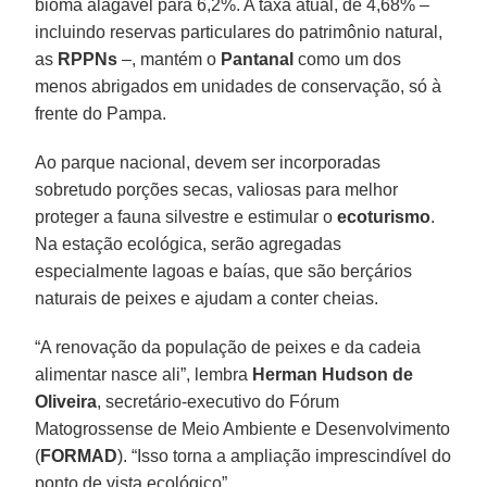
bioma alagável para 6,2%. A taxa atual, de 4,68% –
incluindo reservas particulares do patrimônio natural,
as
RPPNs
–, mantém o
Pantanal
como um dos
menos abrigados em unidades de conservação, só à
frente do Pampa.
Ao parque nacional, devem ser incorporadas
sobretudo porções secas, valiosas para melhor
proteger a fauna silvestre e estimular o
ecoturismo
.
Na estação ecológica, serão agregadas
especialmente lagoas e baías, que são berçários
naturais de peixes e ajudam a conter cheias.
“A renovação da população de peixes e da cadeia
alimentar nasce ali”, lembra
Herman Hudson de
Oliveira
, secretário-executivo do Fórum
Matogrossense de Meio Ambiente e Desenvolvimento
(
FORMAD
). “Isso torna a ampliação imprescindível do
ponto de vista ecológico”.