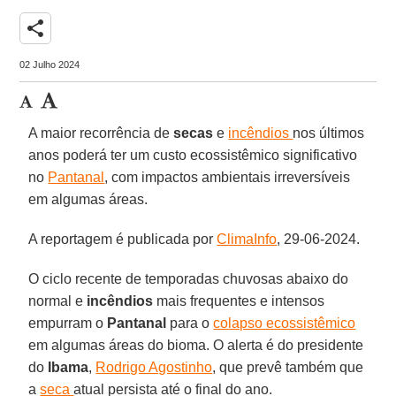
share
02 Julho 2024
A maior recorrência de
secas
e
incêndios
nos últimos
anos poderá ter um custo ecossistêmico significativo
no
Pantanal
, com impactos ambientais irreversíveis
em algumas áreas.
A reportagem é publicada por
ClimaInfo
, 29-06-2024.
O ciclo recente de temporadas chuvosas abaixo do
normal e
incêndios
mais frequentes e intensos
empurram o
Pantanal
para o
colapso ecossistêmico
em algumas áreas do bioma. O alerta é do presidente
do
Ibama
,
Rodrigo Agostinho
, que prevê também que
a
seca
atual persista até o final do ano.