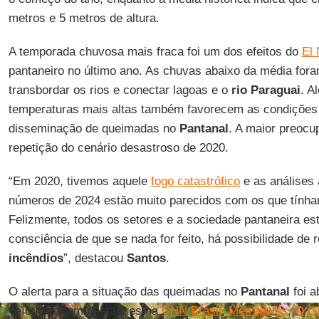
metros e 5 metros de altura.
A temporada chuvosa mais fraca foi um dos efeitos do
El
pantaneiro no último ano. As chuvas abaixo da média fora
transbordar os rios e conectar lagoas e o
rio Paraguai
. A
temperaturas mais altas também favorecem as condições 
disseminação de queimadas no
Pantanal
. A maior preocu
repetição do cenário desastroso de 2020.
“Em 2020, tivemos aquele
fogo catastrófico
e as análises
números de 2024 estão muito parecidos com os que tínha
Felizmente, todos os setores e a sociedade pantaneira es
consciência de que se nada for feito, há possibilidade de 
incêndios
”, destacou
Santos
.
O alerta para a situação das queimadas no
Pantanal
foi a
veículos, com destaques na
CNN Brasil
,
Metrópoles
,
O G