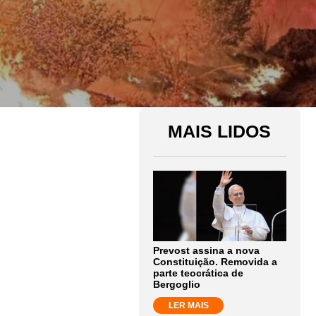
MAIS LIDOS
Prevost assina a nova
Constituição. Removida a
parte teocrática de
Bergoglio
LER MAIS