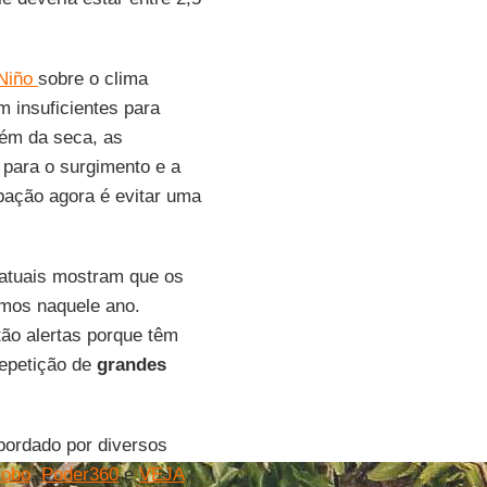
 Niño
sobre o clima
m insuficientes para
lém da seca, as
para o surgimento e a
pação agora é evitar uma
 atuais mostram que os
mos naquele ano.
tão alertas porque têm
repetição de
grandes
bordado por diversos
lobo
,
Poder360
e
VEJA
,