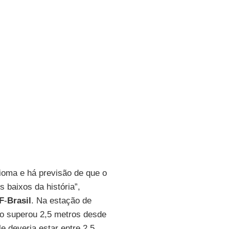
ioma e há previsão de que o
 baixos da história”,
F
-
Brasil
. Na estação de
o superou 2,5 metros desde
e deveria estar entre 2,5