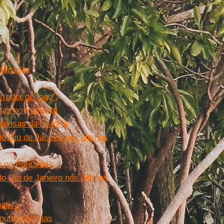
 décadas
redor de fogo”
das no Pantanal
tensas da história
 Rio de Janeiro nos últimos
 no Pantanal
 Rio de Janeiro nos últimos
ativa
 outros biomas