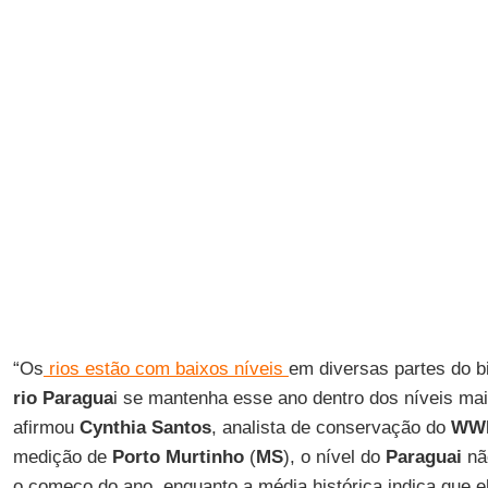
“Os
rios estão com baixos níveis
em diversas partes do b
rio Paragua
i se mantenha esse ano dentro dos níveis mais
afirmou
Cynthia Santos
, analista de conservação do
WW
medição de
Porto
Murtinho
(
MS
), o nível do
Paraguai
nã
o começo do ano, enquanto a média histórica indica que el