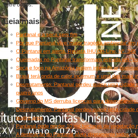
entre outros.
Leia mais
Pantanal e a seca sem fim
Por que Pantanal vive ‘maior tragédia ambiental’ em
O Pantanal em alerta. Revista IHU On-Line, Nº. 345
Queimadas no Pantanal transformam estrada em “cor
Seca e fogo na Amazônia podem intensificar queima
Brasil terá onda de calor incomum e uma das mais in
Desmatamento: Pantanal perdeu quase uma cidade do
quatro anos
Governo do MS derruba licenças para desmatamento
Desmatamento: Pantanal perdeu quase uma cidade do
quatro anos
Pantanal pode perder 10 mil hectares de vegetação n
A destruição do Pantanal afeta diretamente todos os