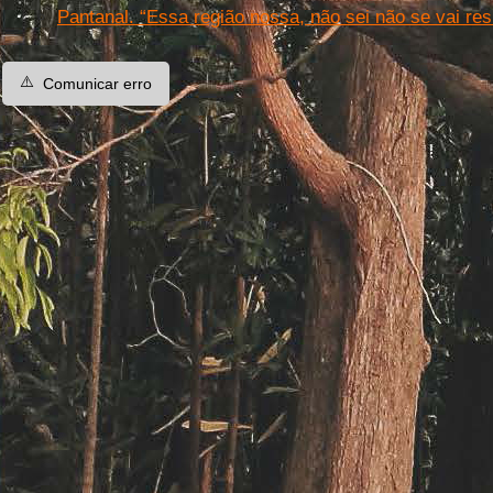
Pantanal. “Essa região nossa, não sei não se vai resi
⚠️
Comunicar erro