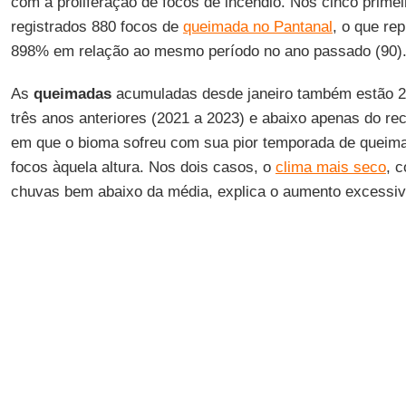
com a proliferação de focos de incêndio. Nos cinco prime
registrados 880 focos de
queimada no Pantanal
, o que re
898% em relação ao mesmo período no ano passado (90)
As
queimadas
acumuladas desde janeiro também estão 
três anos anteriores (2021 a 2023) e abaixo apenas do rec
em que o bioma sofreu com sua pior temporada de queima
focos àquela altura. Nos dois casos, o
clima mais seco
, 
chuvas bem abaixo da média, explica o aumento excessiv