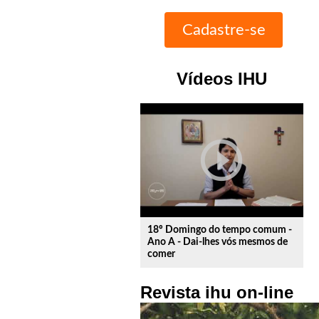
Vídeos IHU
play_circle_outline
18º Domingo do tempo comum -
Ano A - Dai-lhes vós mesmos de
comer
Revista ihu on-line